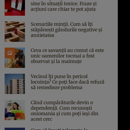
sine în situații toxice. Fraze și
acțiuni care chiar te pot ajuta
Scenariile minții. Cum să îți
stăpânești gândurile negative și
anxietatea
Ceva ce savanții au crezut că este
unic oamenilor tocmai a fost
observat și la maimuțe
Vecinul îți pune în pericol
locuința? Ce poți face dacă refuză
să remedieze problema
Când cumpărăturile devin o
dependență. Cum recunoști
oniomania și cum poți ieși din
acest cerc