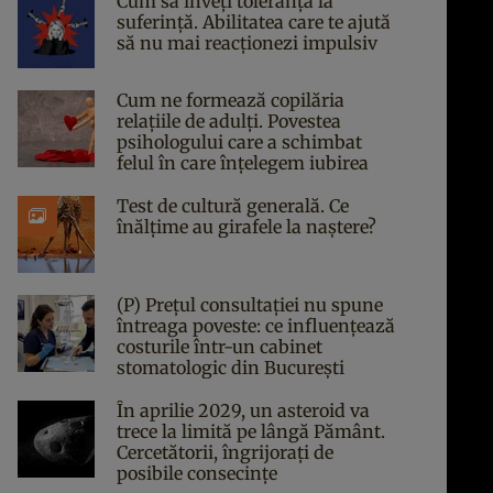
Cum să înveți toleranța la
suferință. Abilitatea care te ajută
să nu mai reacționezi impulsiv
Cum ne formează copilăria
relațiile de adulți. Povestea
psihologului care a schimbat
felul în care înțelegem iubirea
Test de cultură generală. Ce
înălțime au girafele la naștere?
(P) Prețul consultației nu spune
întreaga poveste: ce influențează
costurile într-un cabinet
stomatologic din București
În aprilie 2029, un asteroid va
trece la limită pe lângă Pământ.
Cercetătorii, îngrijorați de
posibile consecințe