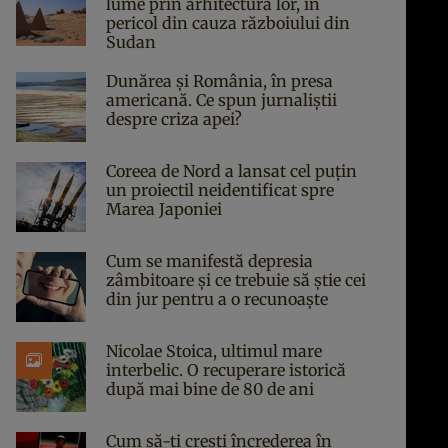
lume prin arhitectura lor, în
pericol din cauza războiului din
Sudan
Dunărea și România, în presa
americană. Ce spun jurnaliștii
despre criza apei?
Coreea de Nord a lansat cel puțin
un proiectil neidentificat spre
Marea Japoniei
Cum se manifestă depresia
zâmbitoare și ce trebuie să știe cei
din jur pentru a o recunoaște
Nicolae Stoica, ultimul mare
interbelic. O recuperare istorică
după mai bine de 80 de ani
Cum să-ți crești încrederea în