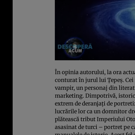
În opinia autorului, la ora actu
conturat în jurul lui Ţepeş. Ce
vampir, un personaj din literat
marketing. Dimpotrivă, istoric
extrem de deranjaţi de portretiz
lucrările lor ca un domnitor dre
plătească tribut Imperiului Ot
asasinat de turci – portret pe c
manualele de istorie. Acest fel 