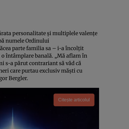
rata personalitate şi multiplele valenţe
upă numele Ordinului
cea parte familia sa – i-a încolţit
la o întâmplare banală. „Mă aflam în
i s-a părut contrariant să văd că
tineri care purtau exclusiv măşti cu
gor Bergler.
Citește articolul