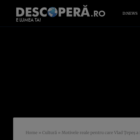
D:NEWS
Home
»
Cultură
»
Motivele reale pentru care Vlad Ţepeş a