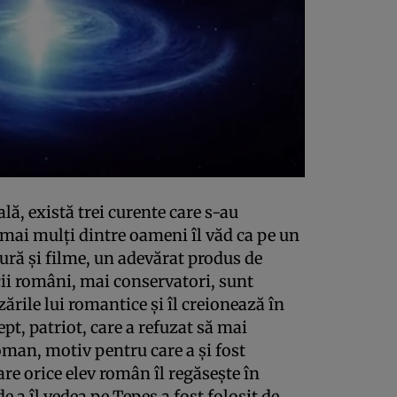
ală, există trei curente care s-au
i mai mulţi dintre oameni îl văd ca pe un
ură şi filme, un adevărat produs de
ii români, mai conservatori, sunt
ările lui romantice şi îl creionează în
pt, patriot, care a refuzat să mai
oman, motiv pentru care a şi fost
are orice elev român îl regăseşte în
de a îl vedea pe Ţepes a fost folosit de