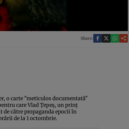
Share:
ler, o carte "meticulos documentată"
pentru care Vlad Ţepeş, un prinţ
t de către propaganda epocii în
brării de la 1 octombrie.