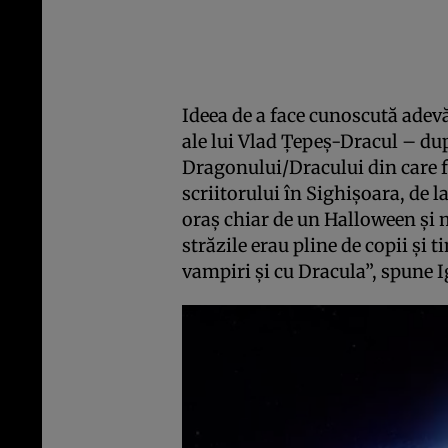
Ideea de a face cunoscută adevă
ale lui Vlad Ţepeş-Dracul – d
Dragonului/Dracului din care fă
scriitorului în Sighişoara, de 
oraş chiar de un Halloween şi m
străzile erau pline de copii şi 
vampiri şi cu Dracula”, spune I