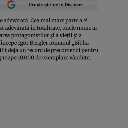
Urmărește-ne in Discover
te adevărată. Cea mai mare parte a ei
ost adevărată în totalitate, unele nume ar
rea protagoniştilor şi a vieţii şi a
şi începe Igor Bergler romanul „Biblia
bilit deja un record de precomenzi pentru
aproape 10.000 de exemplare vândute,