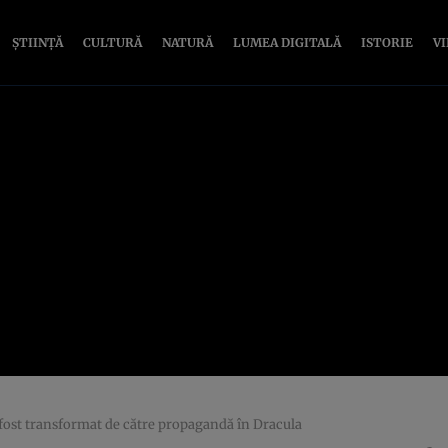
ȘTIINȚĂ
CULTURĂ
NATURĂ
LUMEA DIGITALĂ
ISTORIE
V
 fost transformat de către propagandă în Dracula