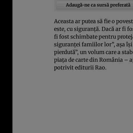
Adaugă-ne ca sursă preferată
Aceasta ar putea să fie o poves
este, cu siguranţă. Dacă ar fi f
fi fost schimbate pentru proteja
siguranţei famiilor lor”, aşa î
pierdută”, un volum care a sta
piaţa de carte din România – 
potrivit editurii Rao.