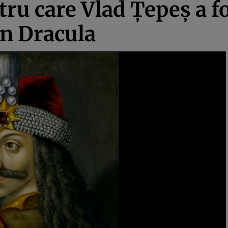
tru care Vlad Ţepeş a f
în Dracula