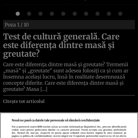
Poza
1
/ 10
Test de cultură generală. Care
este diferența dintre masă și
greutate?
Care este diferența dintre masă și greutate? Termenii
„masă” și „greutate” sunt adesea folosiți ca și cum ar
însemna același lucru, însă în realitate desemnează
concepte diferite. Care este diferența dintre masă și
greutate? Masa […]
Citește tot articolul
Nouă ne pasă ca datele tale personale să rămână confidențiale
Noi și partenerii noștri
1019
stocăm și/sau accesăm informații pe dispozitivul dvs., precum identificatorii
cookie unici pentru prelucrarea datelor cu caracter personal. Puteți accepta sau gestiona preferințele
Politica de confidenţialitate
Politica de cookies
Termeni şi condiţii
dvs. făcând clic mai jos, respectiv vă puteți opune utilizării unui interes legitim în orice moment pe
Echipa redacțională
Contact
Setări Cookies
pagina cu politica de confidențialitate. Aceste alegeri vor fi raportate partenerilor noștri și nu vă vor afecta