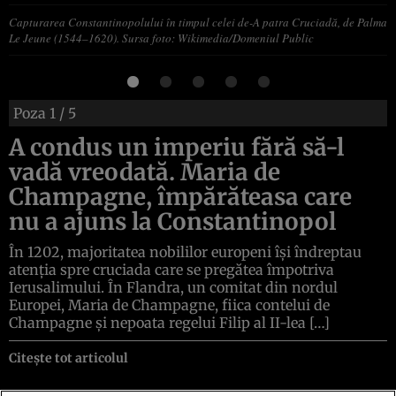
Capturarea Constantinopolului în timpul celei de-A patra Cruciadă, de Palma
Le Jeune (1544–1620). Sursa foto: Wikimedia/Domeniul Public
Poza
1
/ 5
A condus un imperiu fără să-l
vadă vreodată. Maria de
Champagne, împărăteasa care
nu a ajuns la Constantinopol
În 1202, majoritatea nobililor europeni își îndreptau
atenția spre cruciada care se pregătea împotriva
Ierusalimului. În Flandra, un comitat din nordul
Europei, Maria de Champagne, fiica contelui de
Champagne și nepoata regelui Filip al II-lea […]
Citește tot articolul