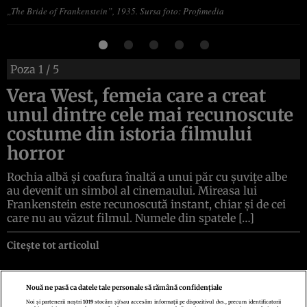
„The Bride of Frankenstein”, 1935. Sursa foto: Profimedia
Poza
1
/ 5
Vera West, femeia care a creat
unul dintre cele mai recunoscute
costume din istoria filmului
horror
Rochia albă și coafura înaltă a unui păr cu șuvițe albe
au devenit un simbol al cinemaului. Mireasa lui
Frankenstein este recunoscută instant, chiar și de cei
care nu au văzut filmul. Numele din spatele […]
Citește tot articolul
Nouă ne pasă ca datele tale personale să rămână confidențiale
Noi și partenerii noștri
1019
stocăm și/sau accesăm informații pe dispozitivul dvs., precum identificatorii