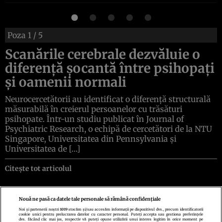
Poza
1
/ 5
Scanările cerebrale dezvăluie o
diferență șocantă între psihopați
și oamenii normali
Neurocercetătorii au identificat o diferență structurală
măsurabilă în creierul persoanelor cu trăsături
psihopate. Într-un studiu publicat în Journal of
Psychiatric Research, o echipă de cercetători de la NTU
Singapore, Universitatea din Pennsylvania și
Universitatea de […]
Citește tot articolul
Nouă ne pasă ca datele tale personale să rămână confidențiale
Noi și partenerii noștri
1019
stocăm și/sau accesăm informații pe dispozitivul dvs., precum identificatorii
cookie unici pentru prelucrarea datelor cu caracter personal. Puteți accepta sau gestiona preferințele
Politica de confidenţialitate
Politica de cookies
Termeni şi condiţii
dvs. făcând clic mai jos, respectiv vă puteți opune utilizării unui interes legitim în orice moment pe