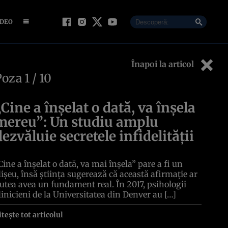
IDEO
Înapoi la articol
Poza
1
/ 10
„Cine a înșelat o dată, va înșela
mereu”: Un studiu amplu
dezvăluie secretele infidelității
Cine a înșelat o dată, va mai înșela” pare a fi un
lișeu, însă știința sugerează că această afirmație ar
utea avea un fundament real. În 2017, psihologii
linicieni de la Universitatea din Denver au […]
itește tot articolul