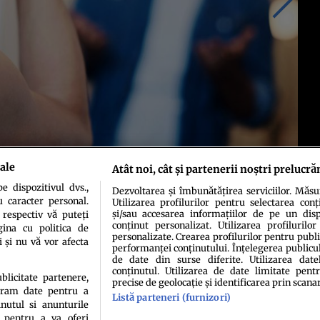
ale
Atât noi, cât și partenerii noștri prelucră
 dispozitivul dvs.,
Dezvoltarea și îmbunătățirea serviciilor. Măs
u caracter personal.
Utilizarea profilurilor pentru selectarea conț
și/sau accesarea informațiilor de pe un dispo
 respectiv vă puteți
conținut personalizat. Utilizarea profilurilor
ina cu politica de
personalizate. Crearea profilurilor pentru publ
i și nu vă vor afecta
performanței conținutului. Înțelegerea publiculu
de date din surse diferite. Utilizarea date
conținutul. Utilizarea de date limitate pentr
ublicitate partenere,
precise de geolocație și identificarea prin scana
ucram date pentru a
Listă parteneri (furnizori)
idenţialitate
Politica de cookies
Termeni şi condiţii
Echipa redacțională
Conta
nutul si anunturile
., pentru a va oferi