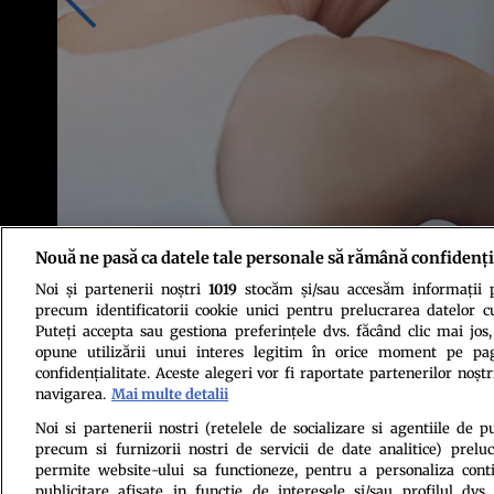
Nouă ne pasă ca datele tale personale să rămână confidenți
Noi și partenerii noștri
1019
stocăm și/sau accesăm informații pe
Sursa foto: Shutterstock
precum identificatorii cookie unici pentru prelucrarea datelor c
Puteți accepta sau gestiona preferințele dvs. făcând clic mai jos,
opune utilizării unui interes legitim în orice moment pe pag
confidențialitate. Aceste alegeri vor fi raportate partenerilor noștr
navigarea.
Mai multe detalii
Noi si partenerii nostri (retelele de socializare si agentiile de p
precum si furnizorii nostri de servicii de date analitice) prel
Politica de conf
permite website-ului sa functioneze, pentru a personaliza conti
publicitare afisate in functie de interesele si/sau profilul dvs