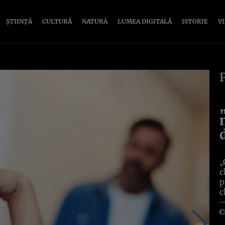
ȘTIINȚĂ
CULTURĂ
NATURĂ
LUMEA DIGITALĂ
ISTORIE
V
„
c
p
c
C