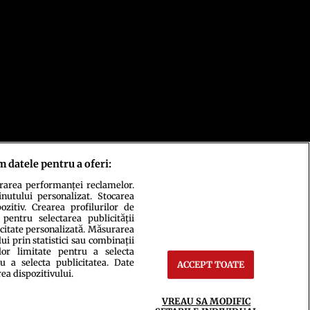
m datele pentru a oferi:
urarea performanței reclamelor.
inutului personalizat. Stocarea
zitiv. Crearea profilurilor de
 pentru selectarea publicității
icitate personalizată. Măsurarea
i prin statistici sau combinații
lor limitate pentru a selecta
u a selecta publicitatea. Date
ACCEPT TOATE
rea dispozitivului.
ct
Setări Cookies
VREAU SA MODIFIC