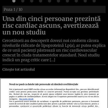
Poza
1
/ 10
Una din cinci persoane prezintă
risc cardiac ascuns, avertizează
un nou studiu
Cercetătorii au descoperit dovezi noi conform cărora
nivelurile ridicate de lipoproteină Lp(a), ar putea explica
de ce unii pacienți păstrează un risc cardiovascular
crescut în ciuda tratamentelor standard. Noul studiu
indică un prag critic care […]
Citește tot articolul
Nouă ne pasă ca datele tale personale să rămână confidențiale
Noi și partenerii noștri
1017
stocăm și/sau accesăm informații pe dispozitivul dvs., precum identificatorii
cookie unici pentru prelucrarea datelor cu caracter personal. Puteți accepta sau gestiona preferințele
Politica de confidenţialitate
Politica de cookies
Termeni şi condiţii
dvs. făcând clic mai jos, respectiv vă puteți opune utilizării unui interes legitim în orice moment pe
Echipa redacțională
Contact
Setări Cookies
pagina cu politica de confidențialitate. Aceste alegeri vor fi raportate partenerilor noștri și nu vă vor afecta
navigarea.
Mai multe detalii
Noi si partenerii nostri (retelele de socializare si agentiile de publicitate partenere, precum si furnizorii
nostri de servicii de date analitice) prelucram date pentru a permite website-ului sa functioneze, pentru a
personaliza continutul si anunturile publicitare afisate in functie de interesele si/sau profilul dvs.,