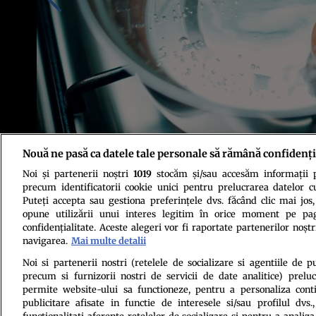
Nouă ne pasă ca datele tale personale să rămână confidenți
Noi și partenerii noștri
1019
stocăm și/sau accesăm informații pe
Foto: Shutterstock
precum identificatorii cookie unici pentru prelucrarea datelor c
Puteți accepta sau gestiona preferințele dvs. făcând clic mai jos,
opune utilizării unui interes legitim în orice moment pe pag
confidențialitate. Aceste alegeri vor fi raportate partenerilor noștr
navigarea.
Mai multe detalii
Noi si partenerii nostri (retelele de socializare si agentiile de p
precum si furnizorii nostri de servicii de date analitice) prel
Politica de conf
permite website-ului sa functioneze, pentru a personaliza conti
publicitare afisate in functie de interesele si/sau profilul dvs