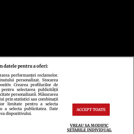
m datele pentru a oferi:
urarea performanței reclamelor.
inutului personalizat. Stocarea
zitiv. Crearea profilurilor de
 pentru selectarea publicității
icitate personalizată. Măsurarea
i prin statistici sau combinații
lor limitate pentru a selecta
u a selecta publicitatea. Date
ACCEPT TOATE
rea dispozitivului.
ct
Setări Cookies
VREAU SA MODIFIC
SETARILE INDIVIDUAL