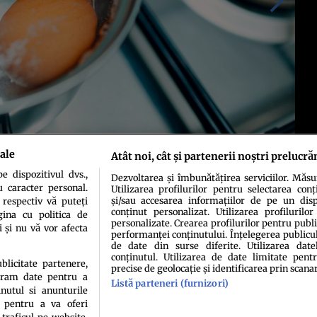
ale
Atât noi, cât și partenerii noștri prelucră
 dispozitivul dvs.,
Dezvoltarea și îmbunătățirea serviciilor. Măs
u caracter personal.
Utilizarea profilurilor pentru selectarea conț
și/sau accesarea informațiilor de pe un dispo
 respectiv vă puteți
conținut personalizat. Utilizarea profilurilor
ina cu politica de
personalizate. Crearea profilurilor pentru publ
i și nu vă vor afecta
performanței conținutului. Înțelegerea publiculu
de date din surse diferite. Utilizarea date
conținutul. Utilizarea de date limitate pentr
ublicitate partenere,
precise de geolocație și identificarea prin scana
ucram date pentru a
Listă parteneri (furnizori)
idenţialitate
Politica de cookies
Termeni şi condiţii
Echipa redacțională
Conta
nutul si anunturile
., pentru a va oferi