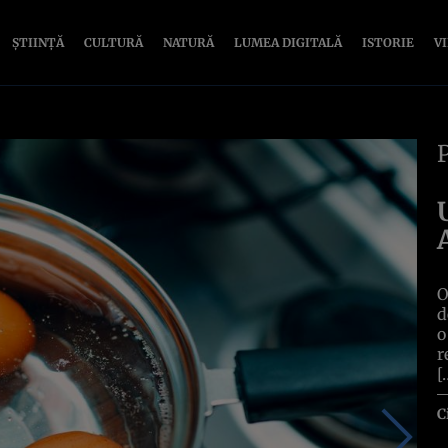
ȘTIINȚĂ
CULTURĂ
NATURĂ
LUMEA DIGITALĂ
ISTORIE
V
O
d
o
r
[
C