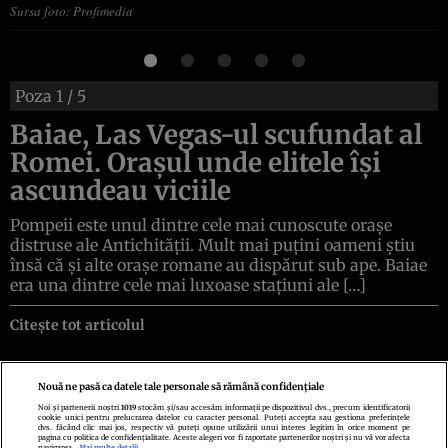
Sursa foto: Profimedia
Poza
1
/ 5
Baiae, Las Vegas-ul scufundat al
Romei. Orașul unde elitele își
ascundeau viciile
Pompeii este unul dintre cele mai cunoscute orașe
distruse ale Antichității. Mult mai puțini oameni știu
însă că și alte orașe romane au dispărut sub ape. Baiae
era una dintre cele mai luxoase stațiuni ale […]
Citește tot articolul
Nouă ne pasă ca datele tale personale să rămână confidențiale
Noi și partenerii noștri
1019
stocăm și/sau accesăm informații pe dispozitivul dvs., precum identificatorii
cookie unici pentru prelucrarea datelor cu caracter personal. Puteți accepta sau gestiona preferințele
Politica de confidenţialitate
Politica de cookies
Termeni şi condiţii
dvs. făcând clic mai jos, respectiv vă puteți opune utilizării unui interes legitim în orice moment pe
Echipa redacțională
Contact
Setări Cookies
pagina cu politica de confidențialitate. Aceste alegeri vor fi raportate partenerilor noștri și nu vă vor afecta
navigarea.
Mai multe detalii