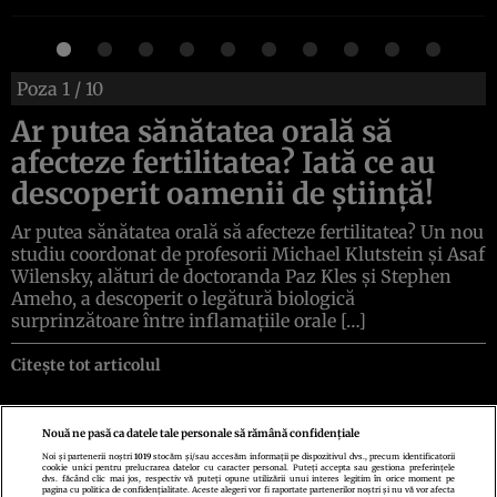
Poza
1
/ 10
Ar putea sănătatea orală să
afecteze fertilitatea? Iată ce au
descoperit oamenii de știință!
Ar putea sănătatea orală să afecteze fertilitatea? Un nou
studiu coordonat de profesorii Michael Klutstein și Asaf
Wilensky, alături de doctoranda Paz Kles și Stephen
Ameho, a descoperit o legătură biologică
surprinzătoare între inflamațiile orale […]
Citește tot articolul
Nouă ne pasă ca datele tale personale să rămână confidențiale
Noi și partenerii noștri
1019
stocăm și/sau accesăm informații pe dispozitivul dvs., precum identificatorii
cookie unici pentru prelucrarea datelor cu caracter personal. Puteți accepta sau gestiona preferințele
Politica de confidenţialitate
Politica de cookies
Termeni şi condiţii
dvs. făcând clic mai jos, respectiv vă puteți opune utilizării unui interes legitim în orice moment pe
Echipa redacțională
Contact
Setări Cookies
pagina cu politica de confidențialitate. Aceste alegeri vor fi raportate partenerilor noștri și nu vă vor afecta