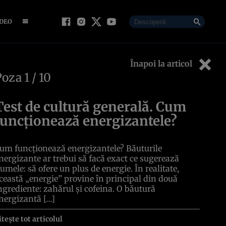
IDEO
Înapoi la articol
Poza
1
/ 10
Test de cultură generală. Cum
funcționează energizantele?
um funcționează energizantele? Băuturile
nergizante ar trebui să facă exact ce sugerează
umele: să ofere un plus de energie. În realitate,
ceastă „energie” provine în principal din două
ngrediente: zahărul și cofeina. O băutură
nergizantă […]
itește tot articolul