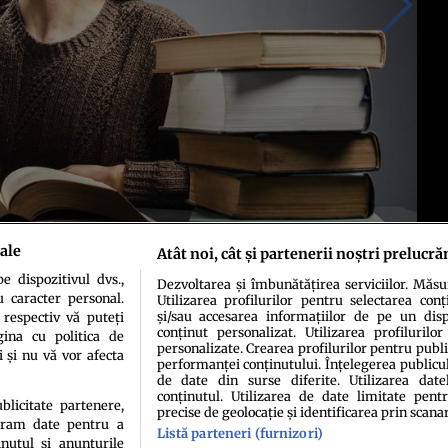
ale
Atât noi, cât și partenerii noștri prelucră
 dispozitivul dvs.,
Dezvoltarea și îmbunătățirea serviciilor. Măs
u caracter personal.
Utilizarea profilurilor pentru selectarea conț
și/sau accesarea informațiilor de pe un dispo
 respectiv vă puteți
conținut personalizat. Utilizarea profilurilor
ina cu politica de
personalizate. Crearea profilurilor pentru publ
i și nu vă vor afecta
performanței conținutului. Înțelegerea publiculu
de date din surse diferite. Utilizarea date
conținutul. Utilizarea de date limitate pentr
ublicitate partenere,
precise de geolocație și identificarea prin scana
ucram date pentru a
Listă parteneri (furnizori)
idenţialitate
Politica de cookies
Termeni şi condiţii
Echipa redacțională
Conta
nutul si anunturile