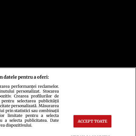
m datele pentru a oferi:
urarea performanței reclamelor.
inutului personalizat. Stocarea
zitiv. Crearea profilurilor de
 pentru selectarea publicității
icitate personalizată. Măsurarea
i prin statistici sau combinații
lor limitate pentru a selecta
u a selecta publicitatea. Date
ACCEPT TOATE
rea dispozitivului.
ct
Setări Cookies