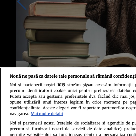
Nouă ne pasă ca datele tale personale să rămână confidenți
Noi și partenerii noștri
1019
stocăm și/sau accesăm informații pe
Foto: Shutterstock
precum identificatorii cookie unici pentru prelucrarea datelor c
Puteți accepta sau gestiona preferințele dvs. făcând clic mai jos,
opune utilizării unui interes legitim în orice moment pe pag
confidențialitate. Aceste alegeri vor fi raportate partenerilor noștr
navigarea.
Mai multe detalii
Noi si partenerii nostri (retelele de socializare si agentiile de p
precum si furnizorii nostri de servicii de date analitice) prel
Politica de conf
permite website-ului sa functioneze, pentru a personaliza conti