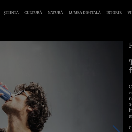
ȘTIINȚĂ
CULTURĂ
NATURĂ
LUMEA DIGITALĂ
ISTORIE
V
C
e
n
a
i
e
C