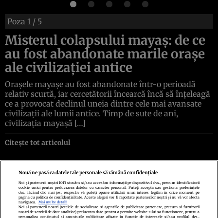
Poza
1
/ 5
Misterul colapsului mayaș: de ce
au fost abandonate marile orașe
ale civilizației antice
Orașele mayașe au fost abandonate într-o perioadă
relativ scurtă, iar cercetătorii încearcă încă să înțeleagă
ce a provocat declinul uneia dintre cele mai avansate
civilizații ale lumii antice. Timp de sute de ani,
civilizația mayașă […]
Citește tot articolul
Nouă ne pasă ca datele tale personale să rămână confidențiale
Noi și partenerii noștri
1017
stocăm și/sau accesăm informații pe dispozitivul dvs., precum identificatorii
cookie unici pentru prelucrarea datelor cu caracter personal. Puteți accepta sau gestiona preferințele
Politica de confidenţialitate
Politica de cookies
Termeni şi condiţii
dvs. făcând clic mai jos, respectiv vă puteți opune utilizării unui interes legitim în orice moment pe
Echipa redacțională
Contact
Setări Cookies
pagina cu politica de confidențialitate. Aceste alegeri vor fi raportate partenerilor noștri și nu vă vor afecta
navigarea.
Mai multe detalii
Noi si partenerii nostri (retelele de socializare si agentiile de publicitate partenere, precum si furnizorii
nostri de servicii de date analitice) prelucram date pentru a permite website-ului sa functioneze, pentru a
personaliza continutul si anunturile publicitare afisate in functie de interesele si/sau profilul dvs.,