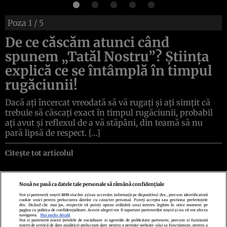
Poza
1
/ 5
De ce căscăm atunci când
spunem „Tatăl Nostru”? Știința
explică ce se întâmplă în timpul
rugăciunii!
Dacă ați încercat vreodată să vă rugați și ați simțit că
trebuie să căscați exact în timpul rugăciunii, probabil
ați avut și reflexul de a vă stăpâni, din teamă să nu
pară lipsă de respect. […]
Citește tot articolul
Nouă ne pasă ca datele tale personale să rămână confidențiale
Noi și partenerii noștri
1019
stocăm și/sau accesăm informații pe dispozitivul dvs., precum identificatorii
cookie unici pentru prelucrarea datelor cu caracter personal. Puteți accepta sau gestiona preferințele
Politica de confidenţialitate
Politica de cookies
Termeni şi condiţii
dvs. făcând clic mai jos, respectiv vă puteți opune utilizării unui interes legitim în orice moment pe
Echipa redacțională
Contact
Setări Cookies
pagina cu politica de confidențialitate. Aceste alegeri vor fi raportate partenerilor noștri și nu vă vor afecta
navigarea.
Mai multe detalii
Noi si partenerii nostri (retelele de socializare si agentiile de publicitate partenere, precum si furnizorii
nostri de servicii de date analitice) prelucram date pentru a permite website-ului sa functioneze, pentru a