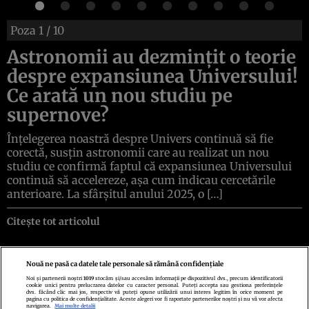
Poza
1
/ 10
Astronomii au dezmințit o teorie
despre expansiunea Universului!
Ce arată un nou studiu pe
supernove?
Înțelegerea noastră despre Univers continuă să fie
corectă, susțin astronomii care au realizat un nou
studiu ce confirmă faptul că expansiunea Universului
continuă să accelereze, așa cum indicau cercetările
anterioare. La sfârșitul anului 2025, o […]
Citește tot articolul
Nouă ne pasă ca datele tale personale să rămână confidențiale
Noi și partenerii noștri
1019
stocăm și/sau accesăm informații pe dispozitivul dvs., precum identificatorii
cookie unici pentru prelucrarea datelor cu caracter personal. Puteți accepta sau gestiona preferințele
Politica de confidenţialitate
Politica de cookies
Termeni şi condiţii
dvs. făcând clic mai jos, respectiv vă puteți opune utilizării unui interes legitim în orice moment pe
Echipa redacțională
Contact
Setări Cookies
pagina cu politica de confidențialitate. Aceste alegeri vor fi raportate partenerilor noștri și nu vă vor afecta
navigarea.
Mai multe detalii