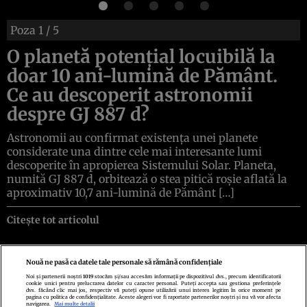
Poza
1
/ 5
O planetă potențial locuibilă la
doar 10 ani-lumină de Pământ.
Ce au descoperit astronomii
despre GJ 887 d?
Astronomii au confirmat existența unei planete
considerate una dintre cele mai interesante lumi
descoperite în apropierea Sistemului Solar. Planeta,
numită GJ 887 d, orbitează o stea pitică roșie aflată la
aproximativ 10,7 ani-lumină de Pământ […]
Citește tot articolul
Nouă ne pasă ca datele tale personale să rămână confidențiale
Noi și partenerii noștri
1019
stocăm și/sau accesăm informații pe dispozitivul dvs., precum identificatorii
cookie unici pentru prelucrarea datelor cu caracter personal. Puteți accepta sau gestiona preferințele
Politica de confidenţialitate
Politica de cookies
Termeni şi condiţii
dvs. făcând clic mai jos, respectiv vă puteți opune utilizării unui interes legitim în orice moment pe
Echipa redacțională
Contact
Setări Cookies
pagina cu politica de confidențialitate. Aceste alegeri vor fi raportate partenerilor noștri și nu vă vor afecta
navigarea.
Mai multe detalii