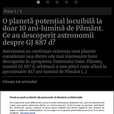
Poza
1
/ 5
O planetă potențial locuibilă la
doar 10 ani-lumină de Pământ.
Ce au descoperit astronomii
despre GJ 887 d?
Astronomii au confirmat existența unei planete
considerate una dintre cele mai interesante lumi
descoperite în apropierea Sistemului Solar. Planeta,
numită GJ 887 d, orbitează o stea pitică roșie aflată la
aproximativ 10,7 ani-lumină de Pământ […]
Citește tot articolul
Nouă ne pasă ca datele tale personale să rămână confidențiale
Noi și partenerii noștri
1019
stocăm și/sau accesăm informații pe dispozitivul dvs., precum identificatorii
cookie unici pentru prelucrarea datelor cu caracter personal. Puteți accepta sau gestiona preferințele
Politica de confidenţialitate
Politica de cookies
Termeni şi condiţii
dvs. făcând clic mai jos, respectiv vă puteți opune utilizării unui interes legitim în orice moment pe
Echipa redacțională
Contact
Setări Cookies
pagina cu politica de confidențialitate. Aceste alegeri vor fi raportate partenerilor noștri și nu vă vor afecta
navigarea.
Mai multe detalii