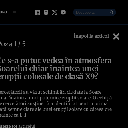
IDEO
Înapoi la articol
Poza
1
/ 5
Ce s-a putut vedea în atmosfera
Soarelui chiar înaintea unei
erupții colosale de clasă X9?
ercetătorii au văzut schimbări ciudate la Soare
hiar înaintea unei puternice erupții solare. O echipă
e cercetători susține că a identificat pentru prima
ată semne clare ale unei erupții solare cu câteva ore
nainte ca […]
itește tot articolul