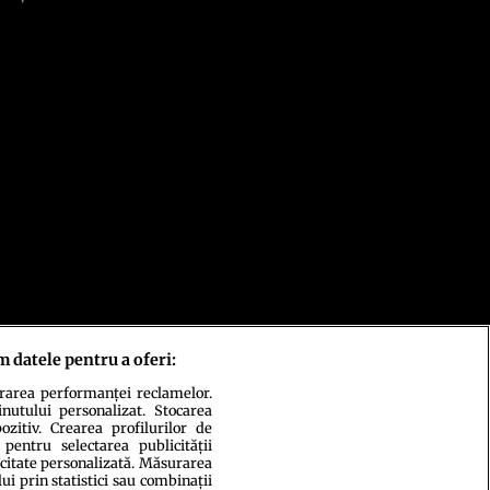
m datele pentru a oferi:
urarea performanței reclamelor.
inutului personalizat. Stocarea
zitiv. Crearea profilurilor de
 pentru selectarea publicității
icitate personalizată. Măsurarea
i prin statistici sau combinații