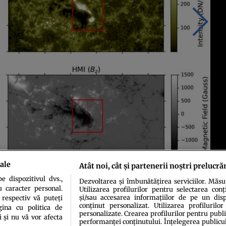
ale
Atât noi, cât și partenerii noștri prelucră
 dispozitivul dvs.,
Dezvoltarea și îmbunătățirea serviciilor. Măs
u caracter personal.
Utilizarea profilurilor pentru selectarea conț
și/sau accesarea informațiilor de pe un dispo
 respectiv vă puteți
conținut personalizat. Utilizarea profilurilor
ina cu politica de
personalizate. Crearea profilurilor pentru publ
i și nu vă vor afecta
performanței conținutului. Înțelegerea publiculu