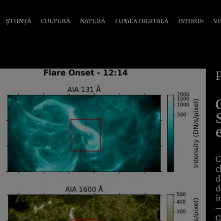
ȘTIINȚĂ
CULTURĂ
NATURĂ
LUMEA DIGITALĂ
ISTORIE
V
C
c
d
d
î
C