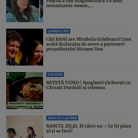
Pușcău a fost diagnosticată! Ce sunt
metastazele osoase,...
GANDUL.RO
Câți BANI are Mirabela Grădinaru! Cum
arată declarația de avere a parteneri
președintelui Nicușor Dan
G4FOOD
REȚETĂ VIDEO | Spaghetti țărănești cu
Cârnați Durdulii și telemea
RAZI CU LACRIMI
BANCUL ZILEI. El către ea: – Ce îți place
să ți se facă?