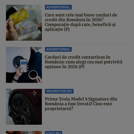
ADVERTORIAL
Care sunt cele mai bune carduri de
credit din România în 2026?
Comparație după rate, beneficii și
aplicație (P)
ADVERTORIAL
Carduri de credit contactless în
România: cum alegi cea mai potrivită
opțiune în 2026 (P)
PROMOTOR.RO
Prima Tesla Model S Signature din
România a fost livrată! Cine este
proprietarul?
CIAO.RO