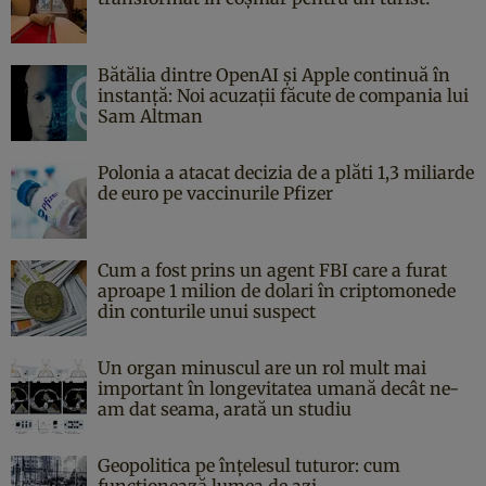
Bătălia dintre OpenAI și Apple continuă în
instanță: Noi acuzații făcute de compania lui
Sam Altman
Polonia a atacat decizia de a plăti 1,3 miliarde
de euro pe vaccinurile Pfizer
Cum a fost prins un agent FBI care a furat
aproape 1 milion de dolari în criptomonede
din conturile unui suspect
Un organ minuscul are un rol mult mai
important în longevitatea umană decât ne-
am dat seama, arată un studiu
Geopolitica pe înțelesul tuturor: cum
funcționează lumea de azi