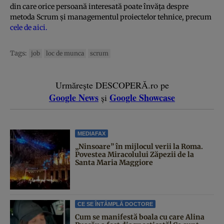
din care orice persoană interesată poate învăța despre
metoda Scrum și managementul proiectelor tehnice, precum
cele de aici.
Tags:
job
loc de munca
scrum
Urmărește DESCOPERĂ.ro pe
Google News
Google Showcase
și
MEDIAFAX
„Ninsoare” în mijlocul verii la Roma.
Povestea Miracolului Zăpezii de la
Santa Maria Maggiore
CE SE ÎNTÂMPLĂ DOCTORE
Cum se manifestă boala cu care Alina