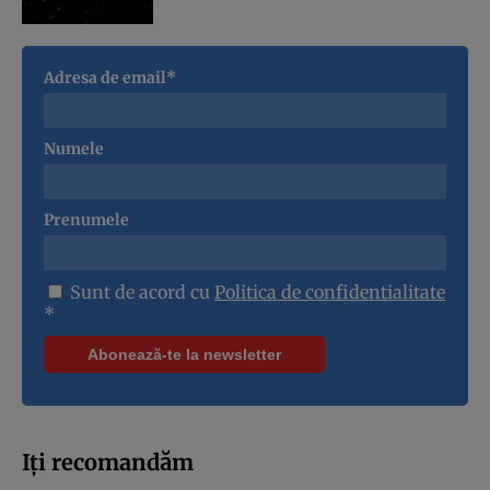
Adresa de email*
Numele
Prenumele
Sunt de acord cu
Politica de confidentialitate
*
Iți recomandăm