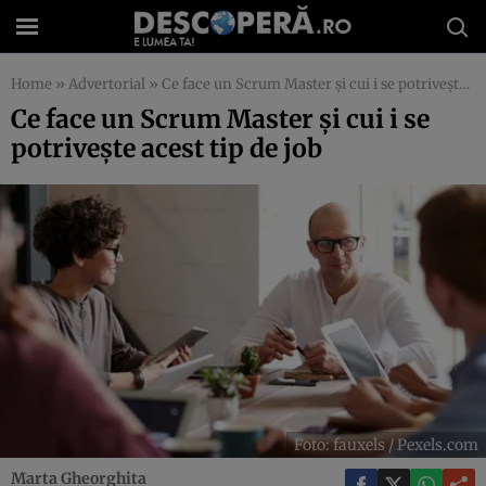
Home
»
Advertorial
»
Ce face un Scrum Master și cui i se potrivește acest tip de job
Ce face un Scrum Master și cui i se
potrivește acest tip de job
Foto: fauxels / Pexels.com
Marta Gheorghita