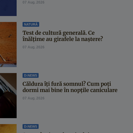
07 Aug. 2026
NATURĂ
Test de cultură generală. Ce
înălțime au girafele la naștere?
07 Aug. 2026
D:NEWS
Căldura îți fură somnul? Cum poți
dormi mai bine în nopțile caniculare
07 Aug. 2026
D:NEWS