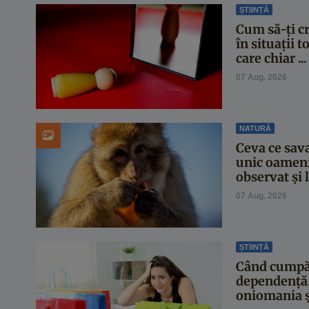
ȘTIINȚĂ
Cum să-ți cr
în situații t
care chiar ...
07 Aug. 2026
NATURĂ
Ceva ce sava
unic oameni
observat și
07 Aug. 2026
ȘTIINȚĂ
Când cumpăr
dependență
oniomania și