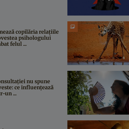
ează copilăria relațiile
Povestea psihologului
at felul ...
onsultației nu spune
veste: ce influențează
r-un ...