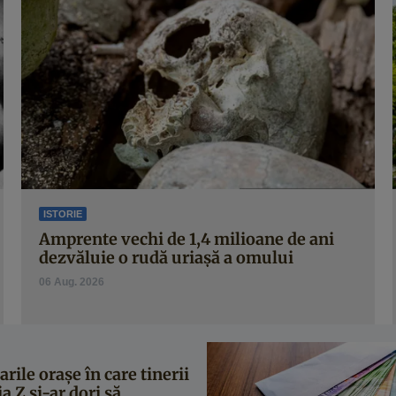
ISTORIE
Amprente vechi de 1,4 milioane de ani
dezvăluie o rudă uriașă a omului
06 Aug. 2026
rile orașe în care tinerii
a Z și-ar dori să