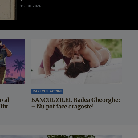
15 Jul. 2026
RAZI CU LACRIMI
o al
BANCUL ZILEI. Badea Gheorghe:
lix
– Nu pot face dragoste!