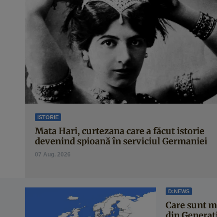
ISTORIE
Mata Hari, curtezana care a făcut istorie
devenind spioană în serviciul Germaniei
07 Aug. 2026
D:NEWS
Care sunt ma
din Generați