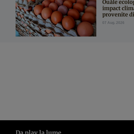
Ouăle ecolo
impact clim
provenite di
07 Aug. 2026
Da play la lume