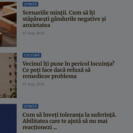
ȘTIINȚĂ
Scenariile minții. Cum să îți
stăpânești gândurile negative și
anxietatea
07 Aug. 2026
CULTURĂ
Vecinul îți pune în pericol locuința?
Ce poți face dacă refuză să
remedieze problema
07 Aug. 2026
ȘTIINȚĂ
Cum să înveți toleranța la suferință.
Abilitatea care te ajută să nu mai
reacționezi ...