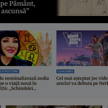
 pe Pământ,
t ascunsă”
PLĂ DOCTORE
GO4GAMES
du nominalizează zodia
Cel mai așteptat joc vide
pe o viață nouă în
anului va debuta pe Netf
26: „Schimbări...