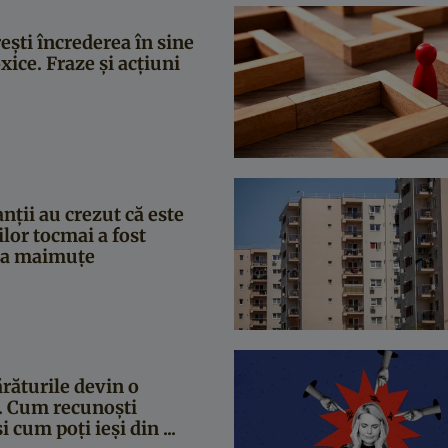
ești încrederea în sine
oxice. Fraze și acțiuni
nții au crezut că este
lor tocmai a fost
 la maimuțe
ăturile devin o
. Cum recunoști
 cum poți ieși din ...