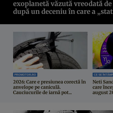
exoplanetă văzută vreodată de
după un deceniu în care a „sta
PROMOTOR.RO
CE SE ÎNTÂM
2026: Care e presiunea corectă în
Neti San
anvelope pe caniculă.
care înce
Cauciucurile de iarnă pot...
august 20