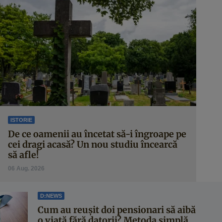
ISTORIE
De ce oamenii au încetat să-i îngroape pe
cei dragi acasă? Un nou studiu încearcă
să afle!
06 Aug. 2026
D:NEWS
Cum au reușit doi pensionari să aibă
o viață fără datorii? Metoda simplă