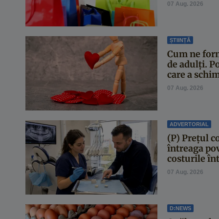
07 Aug. 2026
ȘTIINȚĂ
Cum ne form
de adulți. 
care a schimb
07 Aug. 2026
ADVERTORIAL
(P) Prețul c
întreaga po
costurile înt
07 Aug. 2026
D:NEWS