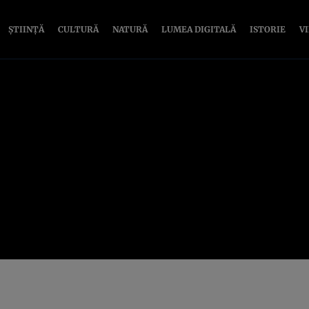
ȘTIINȚĂ
CULTURĂ
NATURĂ
LUMEA DIGITALĂ
ISTORIE
V