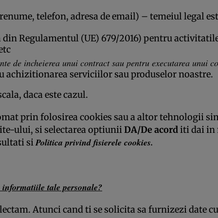
renume, telefon, adresa de email) – temeiul legal este
 lit a din Regulamentul (UE) 679/2016) pentru activitat
etc
inte de incheierea unui contract sau pentru executarea unui c
 achizitionarea serviciilor sau produselor noastre.
cala, daca este cazul.
omat prin folosirea cookies sau a altor tehnologii si
e-ului, si selectarea optiunii
DA/De acord
iti dai i
Politica privind fisierele cookies
.
ultati si
 informatiile tale personale?
lectam. Atunci cand ti se solicita sa furnizezi date cu