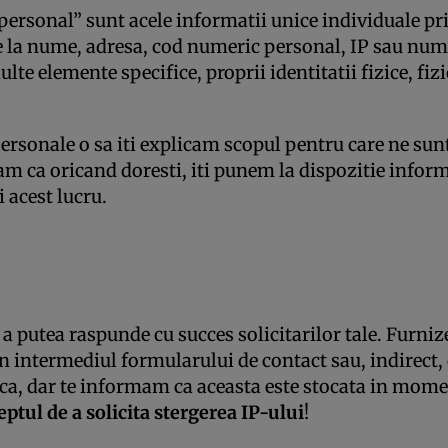
personal” sunt acele informatii unice individuale pri
re la nume, adresa, cod numeric personal, IP sau numa
lte elemente specifice, proprii identitatii fizice, fiz
personale o sa iti explicam scopul pentru care ne sun
am ca oricand doresti, iti punem la dispozitie inform
i acest lucru.
 putea raspunde cu succes solicitarilor tale. Furnize
 intermediul formularului de contact sau, indirect, d
fica, dar te informam ca aceasta este stocata in mome
eptul de a solicita stergerea IP-ului
!