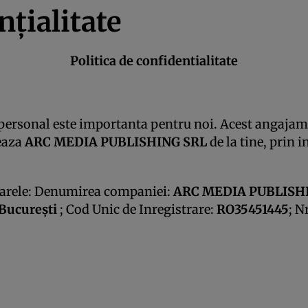
nţialitate
Politica de confidentialitate
 personal este importanta pentru noi. Acest angajamen
teaza
ARC MEDIA PUBLISHING SRL
de la tine, prin 
toarele: Denumirea companiei:
ARC MEDIA PUBLISHI
 Bucureşti
; Cod Unic de Inregistrare:
RO35451445
; N