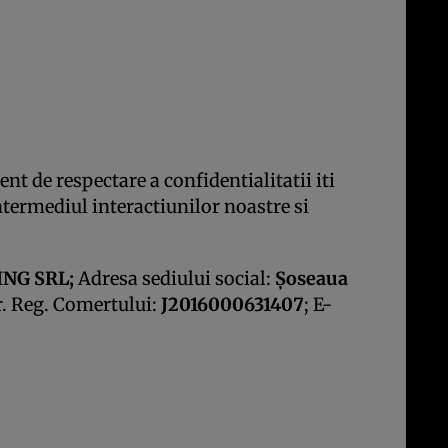
t de respectare a confidentialitatii iti
intermediul interactiunilor noastre si
NG SRL;
Adresa sediului social:
Şoseaua
r. Reg. Comertului:
J2016000631407
; E-