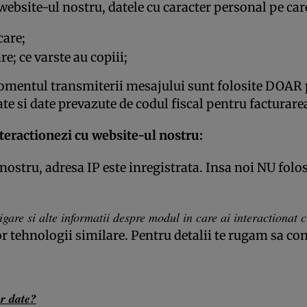
u website-ul nostru, datele cu caracter personal pe c
care;
; ce varste au copiii;
momentul transmiterii mesajului sunt folosite DOAR pe
itate si date prevazute de codul fiscal pentru factur
teractionezi cu website-ul nostru:
ostru, adresa IP este inregistrata. Insa noi NU folos
gare si alte informatii despre modul in care ai interactionat 
or tehnologii similare. Pentru detalii te rugam sa con
or date?