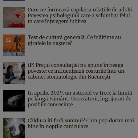
Cum ne formează copilăria relațiile de adulți.
Povestea psihologului care a schimbat felul
în care înțelegem iubirea
Test de cultură generală. Ce înălțime au
girafele la naștere?
(P) Prețul consultației nu spune întreaga
poveste: ce influențează costurile într-un
cabinet stomatologic din București
În aprilie 2029, un asteroid va trece la limită
pe lângă Pământ. Cercetătorii, îngrijorați de
posibile consecințe
Căldura îți fură somnul? Cum poți dormi mai
bine în nopțile caniculare