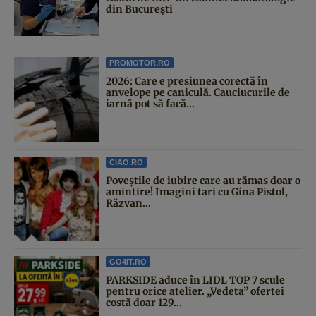
din București
PROMOTOR.RO
2026: Care e presiunea corectă în
anvelope pe caniculă. Cauciucurile de
iarnă pot să facă...
CIAO.RO
Poveştile de iubire care au rămas doar o
amintire! Imagini tari cu Gina Pistol,
Răzvan...
GO4IT.RO
PARKSIDE aduce în LIDL TOP 7 scule
pentru orice atelier. „Vedeta” ofertei
costă doar 129...