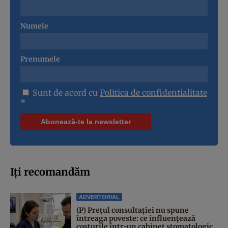
Numele
Prenumele
Sunt de acord cu
Politica de confidentialitate
*
Iți recomandăm
ADVERTORIAL
(P) Prețul consultației nu spune
întreaga poveste: ce influențează
costurile într-un cabinet stomatologic