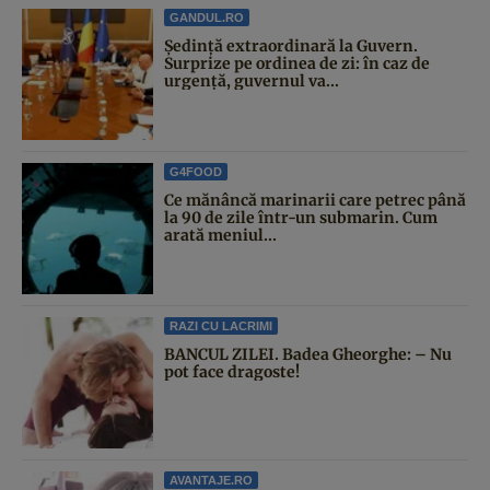
GANDUL.RO
Şedinţă extraordinară la Guvern.
Surprize pe ordinea de zi: în caz de
urgență, guvernul va...
G4FOOD
Ce mănâncă marinarii care petrec până
la 90 de zile într-un submarin. Cum
arată meniul...
RAZI CU LACRIMI
BANCUL ZILEI. Badea Gheorghe: – Nu
pot face dragoste!
AVANTAJE.RO