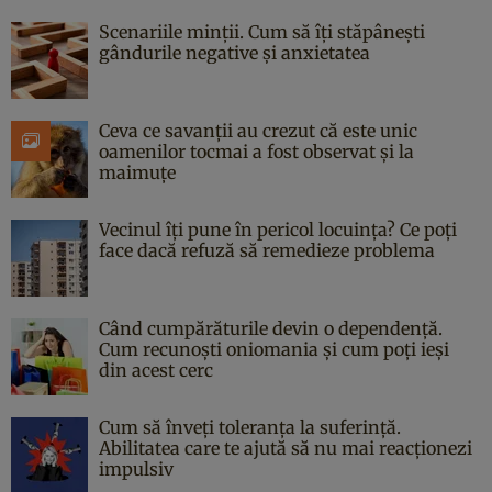
Scenariile minții. Cum să îți stăpânești
gândurile negative și anxietatea
Ceva ce savanții au crezut că este unic
oamenilor tocmai a fost observat și la
maimuțe
Vecinul îți pune în pericol locuința? Ce poți
face dacă refuză să remedieze problema
Când cumpărăturile devin o dependență.
Cum recunoști oniomania și cum poți ieși
din acest cerc
Cum să înveți toleranța la suferință.
Abilitatea care te ajută să nu mai reacționezi
impulsiv