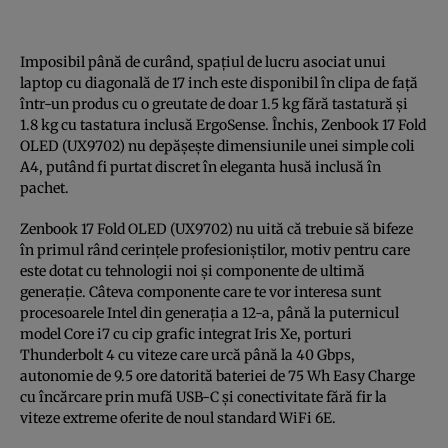
Imposibil până de curând, spațiul de lucru asociat unui
laptop cu diagonală de 17 inch este disponibil în clipa de față
într-un produs cu o greutate de doar 1.5 kg fără tastatură și
1.8 kg cu tastatura inclusă ErgoSense. Închis, Zenbook 17 Fold
OLED (UX9702) nu depășește dimensiunile unei simple coli
A4, putând fi purtat discret în eleganta husă inclusă în
pachet.
Zenbook 17 Fold OLED (UX9702) nu uită că trebuie să bifeze
în primul rând cerințele profesioniștilor, motiv pentru care
este dotat cu tehnologii noi și componente de ultimă
generație. Câteva componente care te vor interesa sunt
procesoarele Intel din generația a 12-a, până la puternicul
model Core i7 cu cip grafic integrat Iris Xe, porturi
Thunderbolt 4 cu viteze care urcă până la 40 Gbps,
autonomie de 9.5 ore datorită bateriei de 75 Wh Easy Charge
cu încărcare prin mufă USB-C și conectivitate fără fir la
viteze extreme oferite de noul standard WiFi 6E.