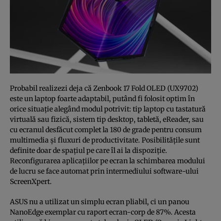
Probabil realizezi deja că Zenbook 17 Fold OLED (UX9702)
este un laptop foarte adaptabil, putând fi folosit optim în
orice situație alegând modul potrivit: tip laptop cu tastatură
virtuală sau fizică, sistem tip desktop, tabletă, eReader, sau
cu ecranul desfăcut complet la 180 de grade pentru consum
multimedia și fluxuri de productivitate. Posibilitățile sunt
definite doar de spațiul pe care îl ai la dispoziție.
Reconfigurarea aplicațiilor pe ecran la schimbarea modului
de lucru se face automat prin intermediului software-ului
ScreenXpert.
ASUS nu a utilizat un simplu ecran pliabil, ci un panou
NanoEdge exemplar cu raport ecran-corp de 87%. Acesta