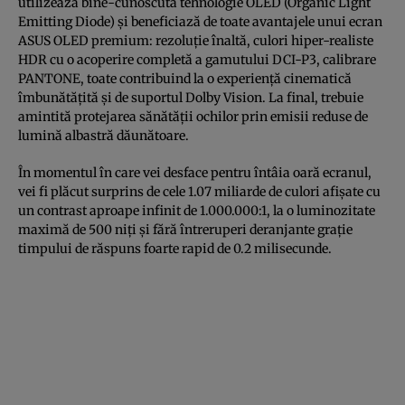
utilizează bine-cunoscuta tehnologie OLED (Organic Light
Emitting Diode) și beneficiază de toate avantajele unui ecran
ASUS OLED premium: rezoluție înaltă, culori hiper-realiste
HDR cu o acoperire completă a gamutului DCI-P3, calibrare
PANTONE, toate contribuind la o experiență cinematică
îmbunătățită și de suportul Dolby Vision. La final, trebuie
amintită protejarea sănătății ochilor prin emisii reduse de
lumină albastră dăunătoare.
În momentul în care vei desface pentru întâia oară ecranul,
vei fi plăcut surprins de cele 1.07 miliarde de culori afișate cu
un contrast aproape infinit de 1.000.000:1, la o luminozitate
maximă de 500 niți și fără întreruperi deranjante grație
timpului de răspuns foarte rapid de 0.2 milisecunde.