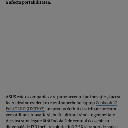
a afecta portabilitatea.
ASUS este o companie care pune accentul pe inovație și acest
lucru devine evident în cazul superbului laptop
Zenbook 17
Fold OLED (UX9702)
, un produs definit de atribute precum
versatilitate, inovație și, nu în ultimul rând, ingeniozitate.
Acestea sunt legate fără îndoială de ecranul deosebit cu
diagonală de 17.3 inch, rezoluție fină 2.5K și raport de aspect