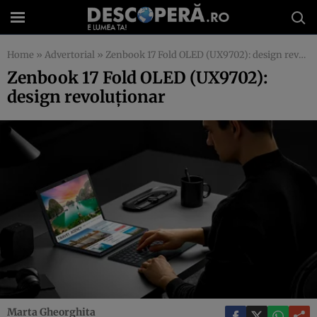
Home
»
Advertorial
»
Zenbook 17 Fold OLED (UX9702): design revoluționar
Zenbook 17 Fold OLED (UX9702):
design revoluționar
Marta Gheorghita