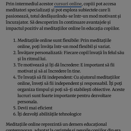
Prin intermediul acestor
cursuri online
, copiii pot accesa
meditatori specializați și pot explora subiectele care îi
pasionează, totul desfășurându-se într-un mod motivant și
încurajator. Să descoperim în continuare avantajele și
impactul pozitiv al meditațiilor online în educația copiilor.
Meditațiile online sunt flexibile: Prin meditațiile
online, poți învăța într-un mod flexibil și variat.
Învățare personalizată: Fiecare copil învață în felul său
și în ritmul lui.
Te motivează și îți dă încredere: E important să fii
motivat și să ai încredere în tine.
Te învață să fii independent: Cu ajutorul meditațiilor
online, înveți să fii independent și responsabil. Îți poți
organiza timpul și poți să-ți stabilești obiective. Aceste
lucruri sunt foarte importante pentru dezvoltare
personala.
Devii mai eficient
Îți dezvolți abilitățile tehnologice
Meditațiile online reprezintă un demers educațional
contemporan, adaptat la cerințele și nevoile copiilor din era