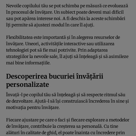
Nevoile copilului tău se pot schimba pe măsură ce evoluează
în procesul de învățare. Un subiect poate deveni mai dificil
sau pot apărea interese noi. A fi deschis la aceste schimbări
îți permite să ajustezi modul în care îl ajuți.
Flexibilitatea este importantă și în alegerea resurselor de
învățare. Uneori, activitățile interactive sau utilizarea
tehnologiei pot să fie mai potrivite. Prin adaptarea
strategiilor la nevoile sale, îl ajuți să înțeleagă și să asimileze
mai bine informațiile.
Descoperirea bucuriei învățării
personalizate
Învață-l pe copilul tău să înțeleagă și să respecte ritmul său
de dezvoltare. Ajută-l să își construiască încrederea în sine și
motivația pentru învățare.
Fiecare ajustare pe care o faci și fiecare explorare a metodelor
de învățare, contribuie la creșterea sa personală. Cu tine
alături în calitate de ghid, el poate înainta cu încredere prin