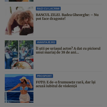
RAZI CU LACRIMI
BANCUL ZILEI. Badea Gheorghe: – Nu
pot face dragoste!
AVANTAJE.RO
Îl știi pe uriașul actor? A dat cu piciorul
unui mariaj de 38 de ani...
PROSPORT
FOTO. E de-o frumusețe rară, dar își
acuză iubitul de violență