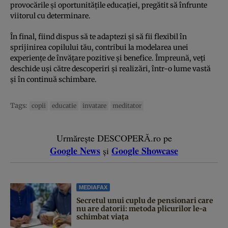
provocările și oportunitățile educației, pregătit să înfrunte
viitorul cu determinare.
În final, fiind dispus să te adaptezi și să fii flexibil în
sprijinirea copilului tău, contribui la modelarea unei
experiențe de învățare pozitive și benefice. Împreună, veți
deschide uși către descoperiri și realizări, într-o lume vastă
și în continuă schimbare.
Tags:
copii
educatie
invatare
meditator
Urmărește DESCOPERĂ.ro pe
Google News
Google Showcase
și
MEDIAFAX
Secretul unui cuplu de pensionari care
nu are datorii: metoda plicurilor le-a
schimbat viața