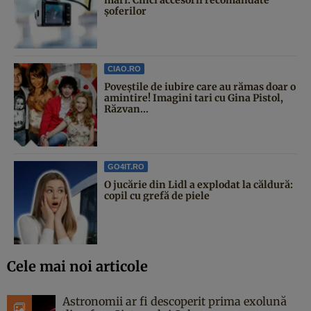
șoferilor
CIAO.RO
Poveştile de iubire care au rămas doar o
amintire! Imagini tari cu Gina Pistol,
Răzvan...
GO4IT.RO
O jucărie din Lidl a explodat la căldură:
copil cu grefă de piele
Cele mai noi articole
Astronomii ar fi descoperit prima exolună