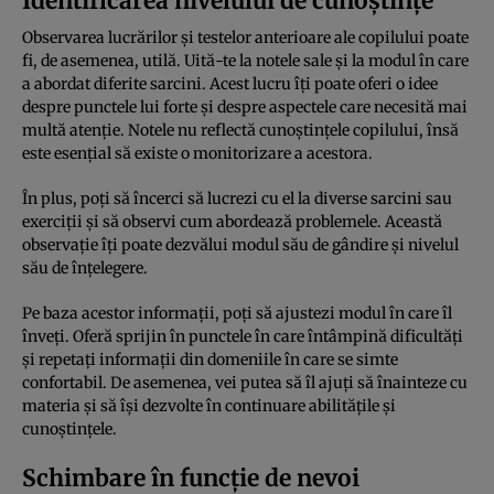
Identificarea nivelului de cunoștințe
Observarea lucrărilor și testelor anterioare ale copilului poate
fi, de asemenea, utilă. Uită-te la notele sale și la modul în care
a abordat diferite sarcini. Acest lucru îți poate oferi o idee
despre punctele lui forte și despre aspectele care necesită mai
multă atenție. Notele nu reflectă cunoștințele copilului, însă
este esențial să existe o monitorizare a acestora.
În plus, poți să încerci să lucrezi cu el la diverse sarcini sau
exerciții și să observi cum abordează problemele. Această
observație îți poate dezvălui modul său de gândire și nivelul
său de înțelegere.
Pe baza acestor informații, poți să ajustezi modul în care îl
înveți. Oferă sprijin în punctele în care întâmpină dificultăți
și repetați informații din domeniile în care se simte
confortabil. De asemenea, vei putea să îl ajuți să înainteze cu
materia și să își dezvolte în continuare abilitățile și
cunoștințele.
Schimbare în funcție de nevoi