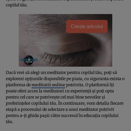
copilul tău.
Citește articolul
Dacă vrei să alegi un meditator pentru copilul tău, poți să
explorezi opțiunile disponibile pe piata, cu siguranta exista o
platforma de
meditatii online
potrivita. O platformă îți
poate oferi acces la meditatori cu experiență și poți opta
pentru cel care se potrivește cel mai bine nevoilor și
preferințelor copilului tău. În continuare, vom detalia fiecare
etapă a procesului de selectare a unui meditator potrivit
pentru a-ți ghida pașii către succesul în educația copilului
tău.