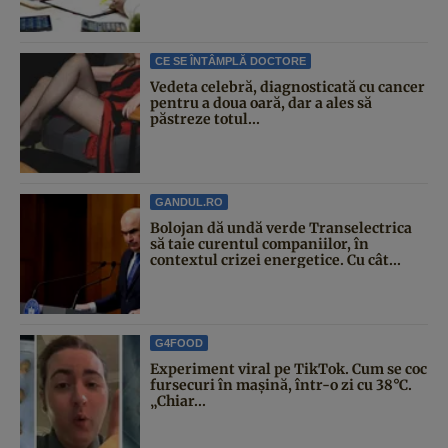
CE SE ÎNTÂMPLĂ DOCTORE
Vedeta celebră, diagnosticată cu cancer
pentru a doua oară, dar a ales să
păstreze totul...
GANDUL.RO
Bolojan dă undă verde Transelectrica
să taie curentul companiilor, în
contextul crizei energetice. Cu cât...
G4FOOD
Experiment viral pe TikTok. Cum se coc
fursecuri în mașină, într-o zi cu 38°C.
„Chiar...