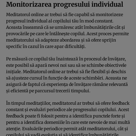
Monitorizarea progresului individual
Meditatorul online ar trebui să fie capabil să monitorizeze
progresul individual al copilului tău în mod constant.
Aceasta înseamnă că se urmăresc atât îmbunătățirile cât și
provocările pe care le întâlnește copilul. Acest proces permite
meditatorului să adapteze abordarea și să ofere sprijin
specific în cazul în care apar dificultăți.
Pe măsură ce copilul tău înaintează în procesul de învățare,
este posibil să apară nevoi noi sau să se schimbe obiectivele
inițiale. Meditatorul online ar trebui să fie flexibil și deschis
să ajusteze cursul în funcție de aceste schimbări. Aceasta ne
asigură de faptul că experiența de învățare rămâne relevantă
și eficientă pe parcursul trecerii timpului.
În timpul meditațiilor, meditatorul ar trebui să ofere feedback
constant și evaluări periodice ale progresului copilului. Acest
feedback poate fi folosit pentru a identifica punctele forte și
pentru a identifica domeniile în care este nevoie de mai multă
atenție. Evaluările periodice permit atât meditatorului, cât și
copilului să vadă evoluția și să identifice îmbunătățirile.