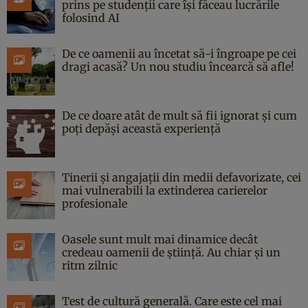
prins pe studenții care își făceau lucrările
folosind AI
De ce oamenii au încetat să-i îngroape pe cei
dragi acasă? Un nou studiu încearcă să afle!
De ce doare atât de mult să fii ignorat și cum
poți depăși această experiență
Tinerii și angajații din medii defavorizate, cei
mai vulnerabili la extinderea carierelor
profesionale
Oasele sunt mult mai dinamice decât
credeau oamenii de știință. Au chiar și un
ritm zilnic
Test de cultură generală. Care este cel mai