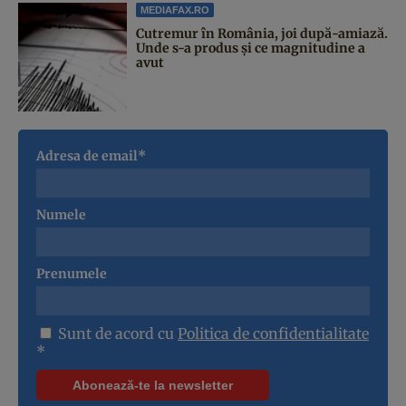
MEDIAFAX.RO
Cutremur în România, joi după-amiază.
Unde s-a produs și ce magnitudine a
avut
Adresa de email*
Numele
Prenumele
Sunt de acord cu
Politica de confidentialitate
*