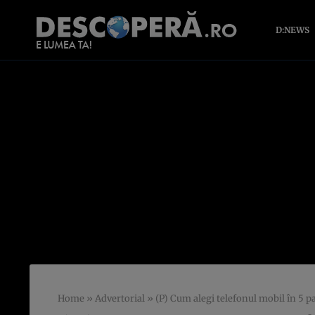
D:NEWS
Home
»
Advertorial
»
(P) Cum alegi telefonul mobil în 5 pa