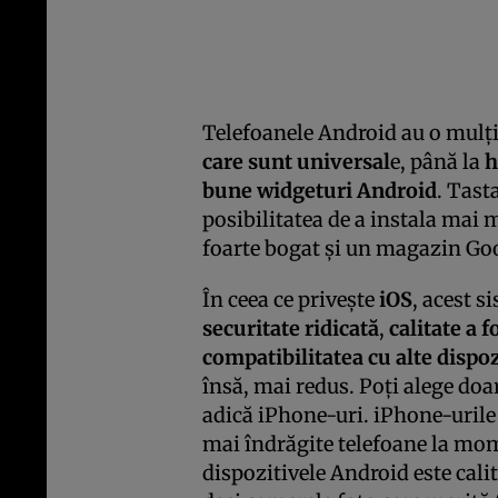
Telefoanele Android au o mulț
care sunt universal
e, până la
h
bune widgeturi Android
. Tast
posibilitatea de a instala mai m
foarte bogat și un magazin Goo
În ceea ce privește
iOS
, acest 
securitate ridicată
,
calitate a 
compatibilitatea cu alte dispoz
însă, mai redus. Poți alege doa
adică iPhone-uri. iPhone-urile 
mai îndrăgite telefoane la mome
dispozitivele Android este calit