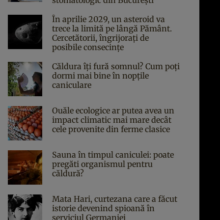
stomatologic din București
În aprilie 2029, un asteroid va
trece la limită pe lângă Pământ.
Cercetătorii, îngrijorați de
posibile consecințe
Căldura îți fură somnul? Cum poți
dormi mai bine în nopțile
caniculare
Ouăle ecologice ar putea avea un
impact climatic mai mare decât
cele provenite din ferme clasice
Sauna în timpul caniculei: poate
pregăti organismul pentru
căldură?
Mata Hari, curtezana care a făcut
istorie devenind spioană în
serviciul Germaniei