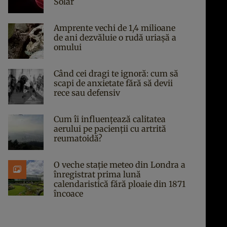
Solar
Amprente vechi de 1,4 milioane
de ani dezvăluie o rudă uriașă a
omului
Când cei dragi te ignoră: cum să
scapi de anxietate fără să devii
rece sau defensiv
Cum îi influențează calitatea
aerului pe pacienții cu artrită
reumatoidă?
O veche stație meteo din Londra a
înregistrat prima lună
calendaristică fără ploaie din 1871
încoace