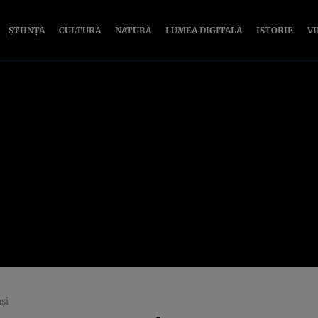
ȘTIINȚĂ
CULTURĂ
NATURĂ
LUMEA DIGITALĂ
ISTORIE
V
și