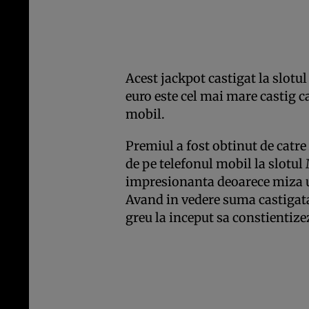
Acest jackpot castigat la slotu
euro este cel mai mare castig c
mobil.
Premiul a fost obtinut de catre
de pe telefonul mobil la slotul
impresionanta deoarece miza un
Avand in vedere suma castigata,
greu la inceput sa constientizez