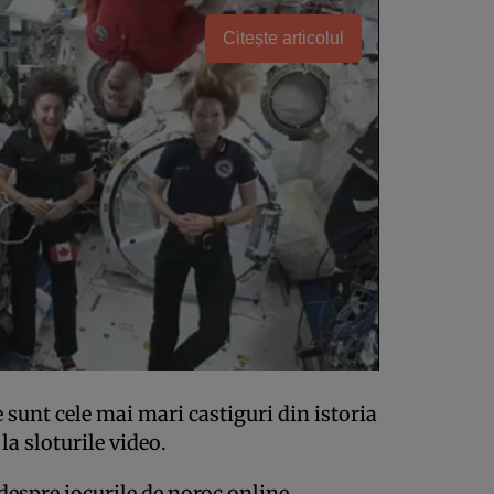
Citește articolul
e sunt cele mai mari castiguri din istoria
la sloturile video.
 despre jocurile de noroc online,