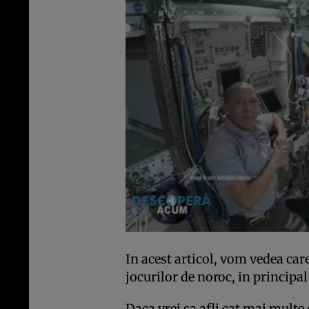
In acest articol, vom vedea car
jocurilor de noroc, in principal 
Daca vrei sa afli cat mai multe