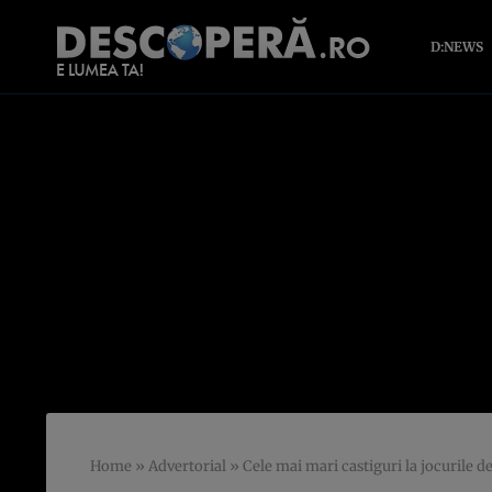
D:NEWS
Home
»
Advertorial
»
Cele mai mari castiguri la jocurile de