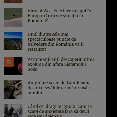
Virusul West Nile face ravagii în
Europa. Care este situația în
România?
Unul dintre cele mai
spectaculoase puncte de
belvedere din România va fi
restaurat
Astronomii ar fi descoperit prima
exolună din afara Sistemului
Solar
Amprente vechi de 1,4 milioane
de ani dezvăluie o rudă uriașă a
omului
Când cei dragi te ignoră: cum să
scapi de anxietate fără să devii
rece sau defensiv