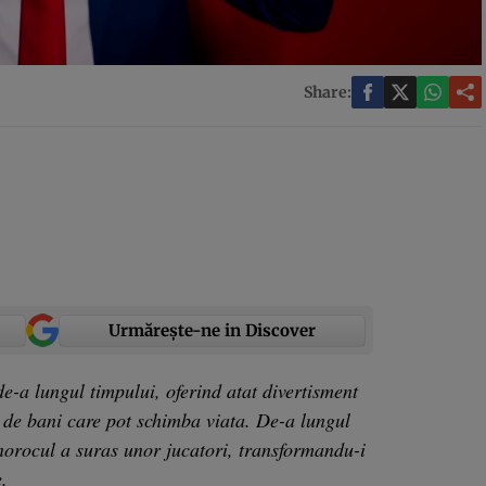
Share:
Urmărește-ne in Discover
e-a lungul timpului, oferind atat divertisment
e de bani care pot schimba viata. De-a lungul
 norocul a suras unor jucatori, transformandu-i
.