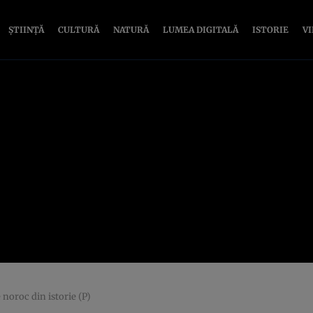
ȘTIINȚĂ
CULTURĂ
NATURĂ
LUMEA DIGITALĂ
ISTORIE
V
 noroc din istorie (P)