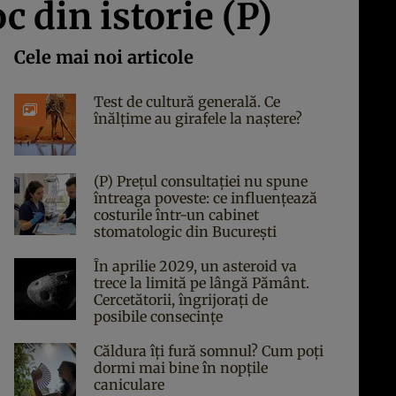
c din istorie (P)
Cele mai noi articole
Test de cultură generală. Ce
înălțime au girafele la naștere?
(P) Prețul consultației nu spune
întreaga poveste: ce influențează
costurile într-un cabinet
stomatologic din București
În aprilie 2029, un asteroid va
trece la limită pe lângă Pământ.
Cercetătorii, îngrijorați de
posibile consecințe
Căldura îți fură somnul? Cum poți
dormi mai bine în nopțile
caniculare