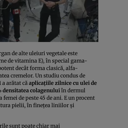
rgan de alte uleiuri vegetale este
me de vitamina E), în special gama-
otent decât forma clasică, alfa-
tatea cremelor. Un studiu condus de
 a arătat că
aplicațiile zilnice cu ulei de
% densitatea colagenului
în dermul
 femei de peste 45 de ani. E un procent
tura pielii, în finețea liniilor și
rile sunt poate chiar mai