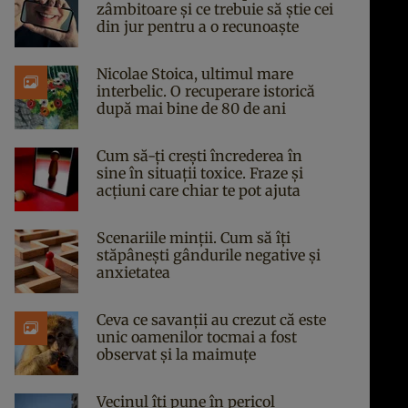
zâmbitoare și ce trebuie să știe cei
din jur pentru a o recunoaște
Nicolae Stoica, ultimul mare
interbelic. O recuperare istorică
după mai bine de 80 de ani
Cum să-ți crești încrederea în
sine în situații toxice. Fraze și
acțiuni care chiar te pot ajuta
Scenariile minții. Cum să îți
stăpânești gândurile negative și
anxietatea
Ceva ce savanții au crezut că este
unic oamenilor tocmai a fost
observat și la maimuțe
Vecinul îți pune în pericol