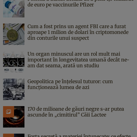
de euro pe vaccinurile Pfizer
Cum a fost prins un agent FBI care a furat
aproape 1 milion de dolari în criptomonede
din conturile unui suspect
Un organ minuscul are un rol mult mai
important în longevitatea umană decât ne-
am dat seama, arată un studiu
Geopolitica pe înțelesul tuturor: cum
funcționează lumea de azi
170 de milioane de găuri negre s-ar putea
ascunde în „cimitirul” Căii Lactee
Forța secretă a materiei întunecate: ce efecte