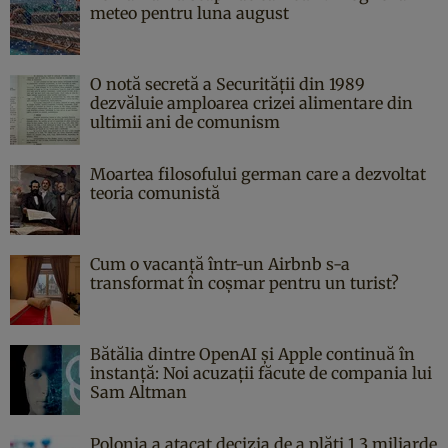
meteo pentru luna august
O notă secretă a Securității din 1989
dezvăluie amploarea crizei alimentare din
ultimii ani de comunism
Moartea filosofului german care a dezvoltat
teoria comunistă
Cum o vacanță într-un Airbnb s-a
transformat în coșmar pentru un turist?
Bătălia dintre OpenAI și Apple continuă în
instanță: Noi acuzații făcute de compania lui
Sam Altman
Polonia a atacat decizia de a plăti 1,3 miliarde