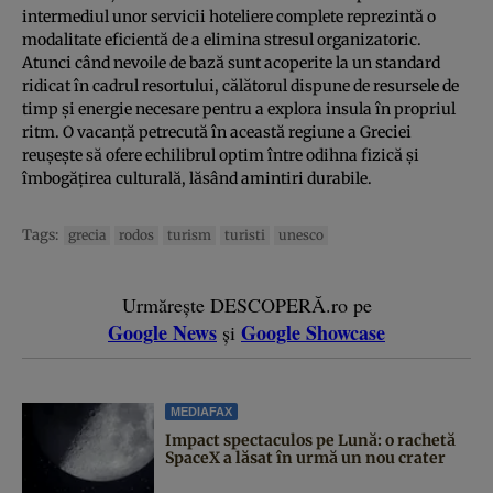
intermediul unor servicii hoteliere complete reprezintă o
modalitate eficientă de a elimina stresul organizatoric.
Atunci când nevoile de bază sunt acoperite la un standard
ridicat în cadrul resortului, călătorul dispune de resursele de
timp și energie necesare pentru a explora insula în propriul
ritm. O vacanță petrecută în această regiune a Greciei
reușește să ofere echilibrul optim între odihna fizică și
îmbogățirea culturală, lăsând amintiri durabile.
Tags:
grecia
rodos
turism
turisti
unesco
Urmărește DESCOPERĂ.ro pe
Google News
Google Showcase
și
MEDIAFAX
Impact spectaculos pe Lună: o rachetă
SpaceX a lăsat în urmă un nou crater