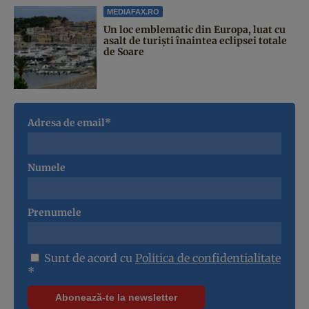
MEDIAFAX.RO
Un loc emblematic din Europa, luat cu
asalt de turiști înaintea eclipsei totale
de Soare
Adresa de email*
Numele
Prenumele
Sunt de acord cu
Politica de confidentialitate
*