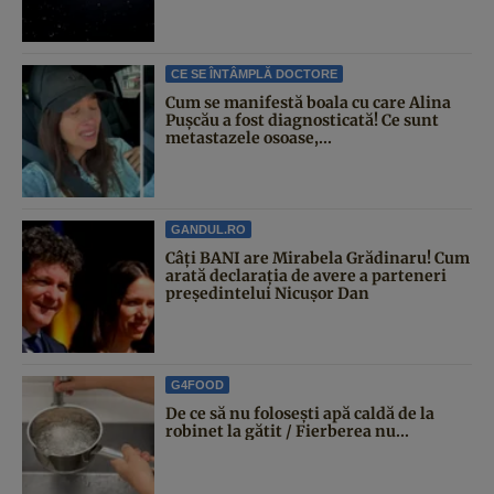
CE SE ÎNTÂMPLĂ DOCTORE
Cum se manifestă boala cu care Alina
Pușcău a fost diagnosticată! Ce sunt
metastazele osoase,...
GANDUL.RO
Câți BANI are Mirabela Grădinaru! Cum
arată declarația de avere a parteneri
președintelui Nicușor Dan
G4FOOD
De ce să nu folosești apă caldă de la
robinet la gătit / Fierberea nu...