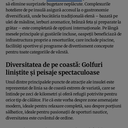
să elimine surprizele bugetare neplăcute. Complexurile
hoteliere de pe insulă asigură accesul la o gastronomie
diversificată, unde bucătăria tradițională elenă – bazată pe
ulei de măsline, ierburi aromatice, brânză feta și preparate la
grătar – este completată de opțiuni internaționale. Pe lângă
mesele principale și gustările incluse, oaspeții beneficiază de
infrastructura proprie a resorturilor, care include piscine,
facilități sportive și programe de divertisment concepute
pentru toate categoriile de vârstă.
Diversitatea de pe coastă: Golfuri
liniștite și peisaje spectaculoase
Unul dintre principalele puncte de atracție ale insulei este
reprezentat de linia sa de coastă extrem de variată, care se
întinde pe zeci de kilometri și oferă refugii potrivite pentru
orice tip de călător. Fie că este vorba despre zone amenajate
modern, ideale pentru relaxare completă, sau despre porțiuni
sălbatice, ideale pentru pasionații de sporturi nautice,
diversitatea este cuvântul de ordine.