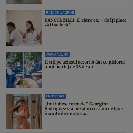
RAZI CU LACRIMI
BANCUL ZILEI. El către ea: – Ce îți place
să ți se facă?
AVANTAJE.RO
Îl știi pe uriașul actor? A dat cu piciorul
unui mariaj de 38 de ani...
PROSPORT
„Îmi iubesc formele”. Georgina
Rodriguez s-a pozat în costum de baie
înainte de nunta cu...