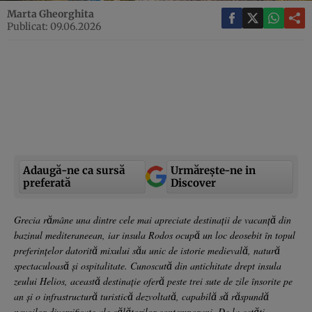
Marta Gheorghita
Publicat: 09.06.2026
Adaugă-ne ca sursă
Urmărește-ne in
preferată
Discover
Grecia rămâne una dintre cele mai apreciate destinații de vacanță din
bazinul mediteraneean, iar insula Rodos ocupă un loc deosebit în topul
preferințelor datorită mixului său unic de istorie medievală, natură
spectaculoasă și ospitalitate. Cunoscută din antichitate drept insula
zeului Helios, această destinație oferă peste trei sute de zile însorite pe
an și o infrastructură turistică dezvoltată, capabilă să răspundă
nevoilor diversificate ale călătorilor contemporani. De la cetăți