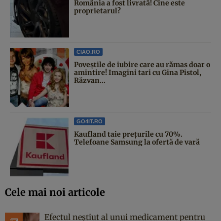
România a fost livrată! Cine este
proprietarul?
CIAO.RO
Poveştile de iubire care au rămas doar o
amintire! Imagini tari cu Gina Pistol,
Răzvan...
GO4IT.RO
Kaufland taie prețurile cu 70%.
Telefoane Samsung la ofertă de vară
Cele mai noi articole
Efectul neștiut al unui medicament pentru