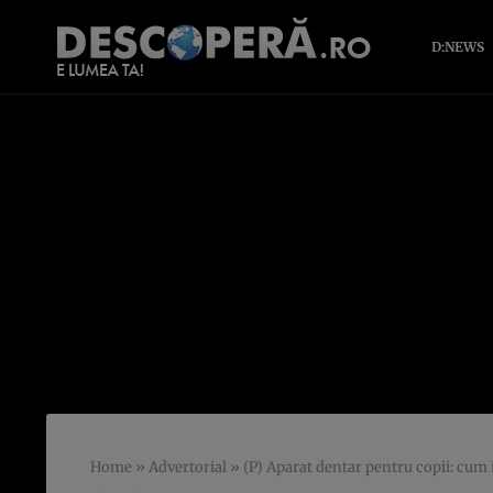
D:NEWS
Home
»
Advertorial
»
(P) Aparat dentar pentru copii: cum 