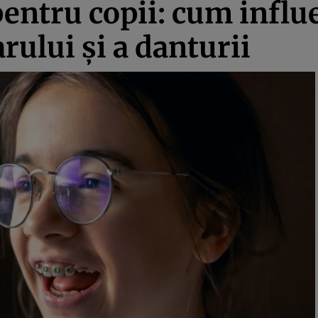
pentru copii: cum infl
rului și a danturii