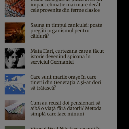
impact climatic mai mare decât
cele provenite din ferme clasice
Sauna în timpul caniculei: poate
pregăti organismul pentru
căldură?
Mata Hari, curtezana care a făcut
istorie devenind spioană în
serviciul Germaniei
Care sunt marile orașe în care
tinerii din Generația Z și-ar dori
să trăiască?
Cum au reușit doi pensionari să
aibă o viață fără datorii? Metoda
simplă care face minuni
Virusul West Nile face ravagii în