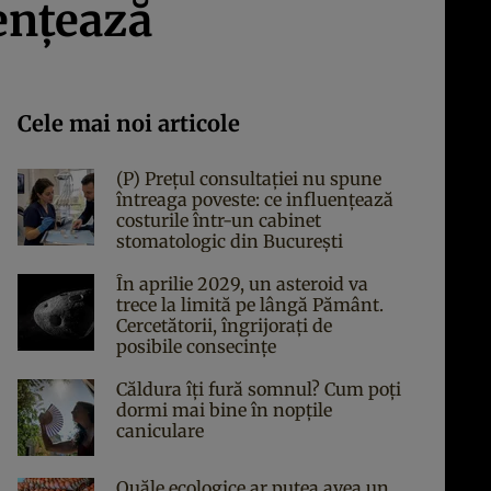
uențează
Cele mai noi articole
(P) Prețul consultației nu spune
întreaga poveste: ce influențează
costurile într-un cabinet
stomatologic din București
În aprilie 2029, un asteroid va
trece la limită pe lângă Pământ.
Cercetătorii, îngrijorați de
posibile consecințe
Căldura îți fură somnul? Cum poți
dormi mai bine în nopțile
caniculare
Ouăle ecologice ar putea avea un