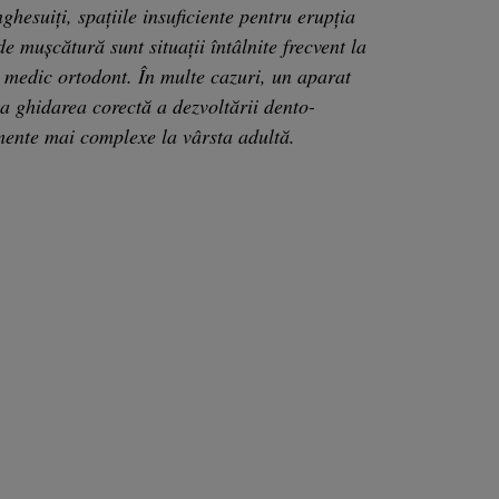
ghesuiți, spațiile insuficiente pentru erupția
 mușcătură sunt situații întâlnite frecvent la
i medic ortodont. În multe cazuri, un aparat
la ghidarea corectă a dezvoltării dento-
mente mai complexe la vârsta adultă.