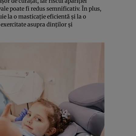
șor de curățat, iar riscul apariției
vale poate fi redus semnificativ. În plus,
 la o masticație eficientă și la o
exercitate asupra dinților și