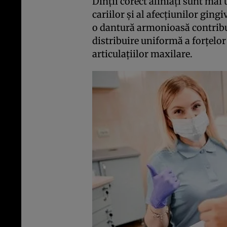
Dinții corect aliniați sunt mai u
cariilor și al afecțiunilor gingi
o dantură armonioasă contribuie
distribuire uniformă a forțelor 
articulațiilor maxilare.