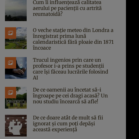
Cum îi influențează calitatea
aerului pe pacienții cu artrită
reumatoidă?
O veche stație meteo din Londra a
înregistrat prima lună
calendaristică fără ploaie din 1871
încoace
Trucul ingenios prin care un
profesor i-a prins pe studenții
care își făceau lucrările folosind
AI
De ce oamenii au încetat să-i
îngroape pe cei dragi acasă? Un
nou studiu încearcă să afle!
De ce doare atât de mult să fii
ignorat și cum poți depăși
această experiență