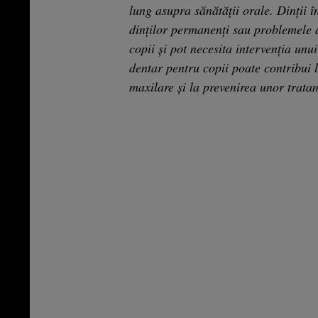
lung asupra sănătății orale. Dinții în
dinților permanenți sau problemele de
copii și pot necesita intervenția unu
dentar pentru copii poate contribui 
maxilare și la prevenirea unor trata