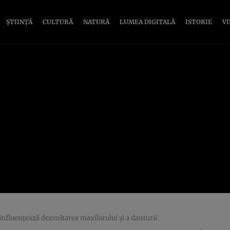
ȘTIINȚĂ
CULTURĂ
NATURĂ
LUMEA DIGITALĂ
ISTORIE
V
influențează dezvoltarea maxilarului și a danturii