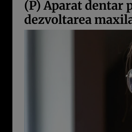
(P) Aparat dentar 
dezvoltarea maxila