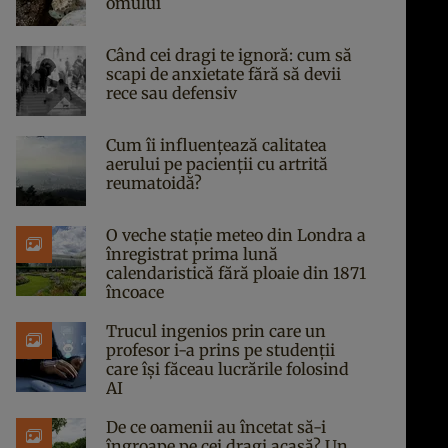
omului
Când cei dragi te ignoră: cum să
scapi de anxietate fără să devii
rece sau defensiv
Cum îi influențează calitatea
aerului pe pacienții cu artrită
reumatoidă?
O veche stație meteo din Londra a
înregistrat prima lună
calendaristică fără ploaie din 1871
încoace
Trucul ingenios prin care un
profesor i-a prins pe studenții
care își făceau lucrările folosind
AI
De ce oamenii au încetat să-i
îngroape pe cei dragi acasă? Un