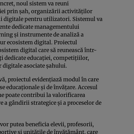
ncret, noul sistem va reuni
ei prin șah, organizării activităților
ii digitale pentru utilizatori. Sistemul va
ente dedicate managementului
rning și instrumente de analiză a
gur ecosistem digital. Proiectul
sistem digital care să reunească într-
i dedicate educației, competițiilor,
r digitale asociate șahului.
ă, proiectul evidențiază modul în care
e educaționale și de învățare. Accesul
e poate contribui la valorificarea
 a gândirii strategice și a proceselor de
or putea beneficia elevii, profesorii,
sportive și unitățile de învățământ, care