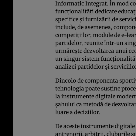
Informatic Integrat. În mod co
funcționalități dedicate educați
specifice și furnizării de servic
include, de asemenea, compon
competițiilor, module de e-lea
partidelor, reunite într-un sin
urmărește dezvoltarea unui eco
un singur sistem funcționalităț
analizei partidelor și serviciilo
Dincolo de componenta sportiv
tehnologia poate susține proces
la instrumente digitale modern
șahului ca metodă de dezvoltare
luare a deciziilor.
De aceste instrumente digitale v
antrenorii, arbitrii, cluburile 