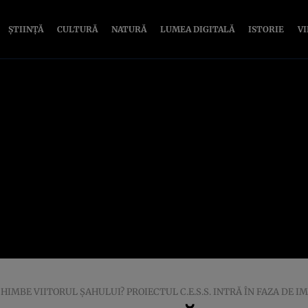
ȘTIINȚĂ
CULTURĂ
NATURĂ
LUMEA DIGITALĂ
ISTORIE
V
HIMBE VIITORUL ȘAHULUI? PROIECTUL C.E.S.S. INTRĂ ÎN FAZA DE 