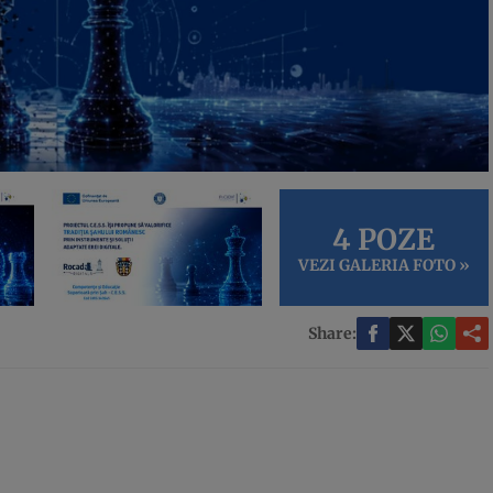
4 POZE
VEZI GALERIA FOTO »
Share: