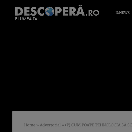
D:NEWS
Home
»
Advertorial
»
(P) CUM POATE TEHNOLOGIA SĂ SC