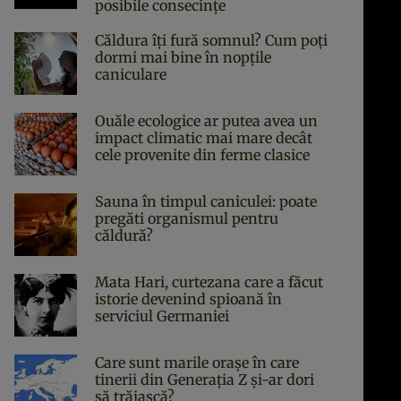
posibile consecințe
Căldura îți fură somnul? Cum poți
dormi mai bine în nopțile
caniculare
Ouăle ecologice ar putea avea un
impact climatic mai mare decât
cele provenite din ferme clasice
Sauna în timpul caniculei: poate
pregăti organismul pentru
căldură?
Mata Hari, curtezana care a făcut
istorie devenind spioană în
serviciul Germaniei
Care sunt marile orașe în care
tinerii din Generația Z și-ar dori
să trăiască?