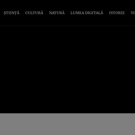
ȘTIINȚĂ
CULTURĂ
NATURĂ
LUMEA DIGITALĂ
ISTORIE
V