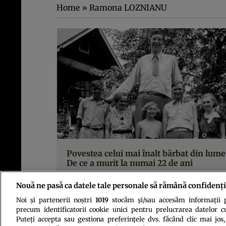
Home
»
Ramona LOZNIANU
Povestea celui mai înalt bărbat din lume
De ce a murit la numai 22 de ani
Nouă ne pasă ca datele tale personale să rămână confidenți
Noi și partenerii noștri
1019
stocăm și/sau accesăm informații pe
precum identificatorii cookie unici pentru prelucrarea datelor c
Puteți accepta sau gestiona preferințele dvs. făcând clic mai jos,