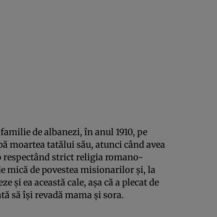
familie de albanezi, în anul 1910, pe
 moartea tatălui său, atunci când avea
o respectând strict religia romano-
de mică de povestea misionarilor şi, la
ze şi ea această cale, aşa că a plecat de
ată să îşi revadă mama şi sora.