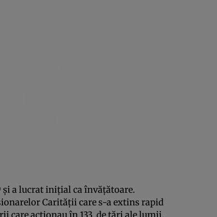
FP
şi a lucrat iniţial ca învăţătoare.
sionarelor Carităţii care s-a extins rapid
 care acţionau în 133 de ţări ale lumii.