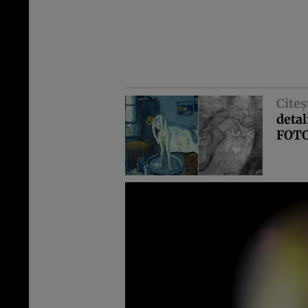
Citeş
detal
FOT