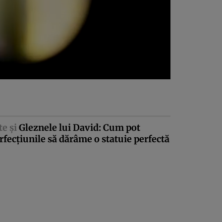
te şi
Gleznele lui David: Cum pot
fecţiunile să dărâme o statuie perfectă