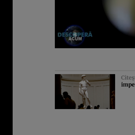
Citeş
imper