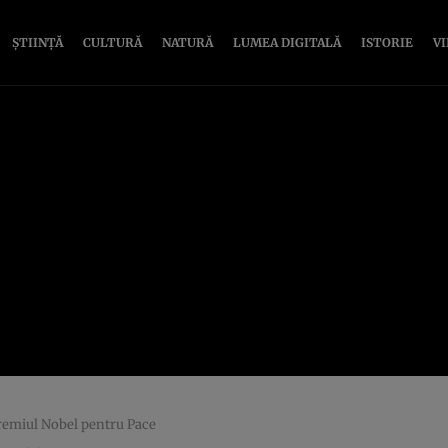
ȘTIINȚĂ
CULTURĂ
NATURĂ
LUMEA DIGITALĂ
ISTORIE
V
Premiul Nobel pentru Pace