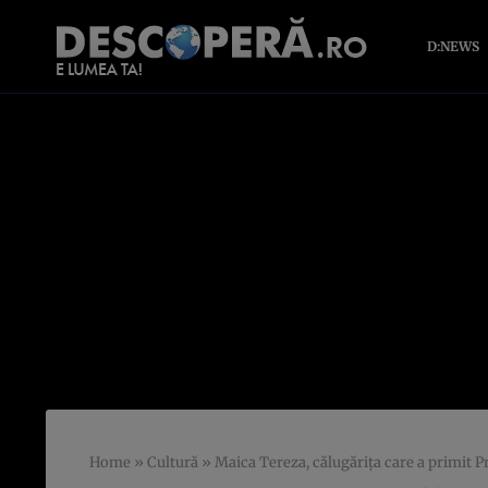
D:NEWS
Home
»
Cultură
»
Maica Tereza, călugăriţa care a primit 