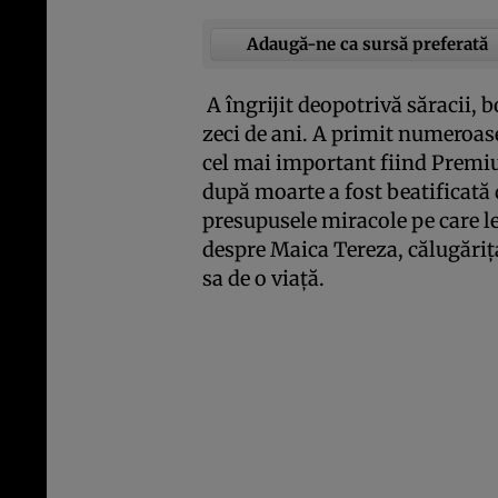
Adaugă-ne ca sursă preferată
A îngrijit deopotrivă săracii, 
zeci de ani. A primit numeroase
cel mai important fiind Premiu
după moarte a fost beatificată 
presupusele miracole pe care le
despre Maica Tereza, călugăriţa
sa de o viaţă.