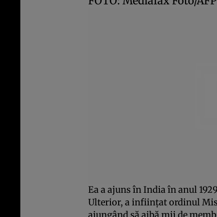
FOTO: Mediafax Foto/A
Ea a ajuns în India în anul 1929 
Ulterior, a infiinţat ordinul Mi
ajungând să aibă mii de membrii