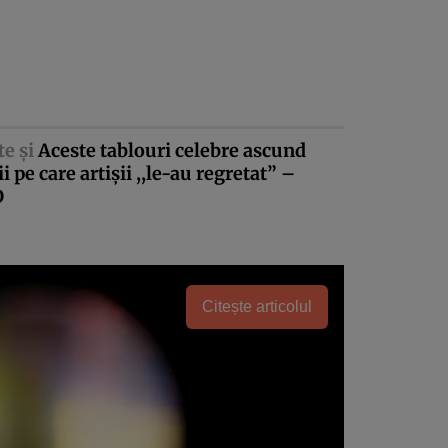
te şi
Aceste tablouri celebre ascund
ii pe care artişii ,,le-au regretat” –
O
Citește articolul