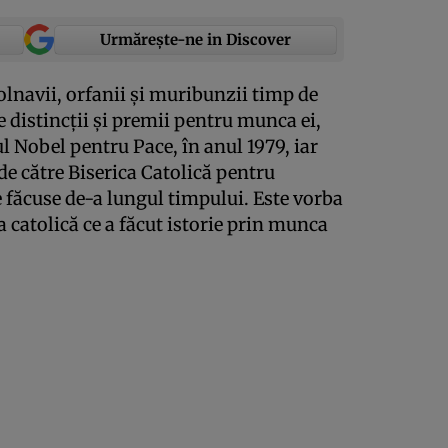
Urmărește-ne in Discover
bolnavii, orfanii şi muribunzii timp de
 distincţii şi premii pentru munca ei,
l Nobel pentru Pace, în anul 1979, iar
de către Biserica Catolică pentru
 făcuse de-a lungul timpului. Este vorba
 catolică ce a făcut istorie prin munca