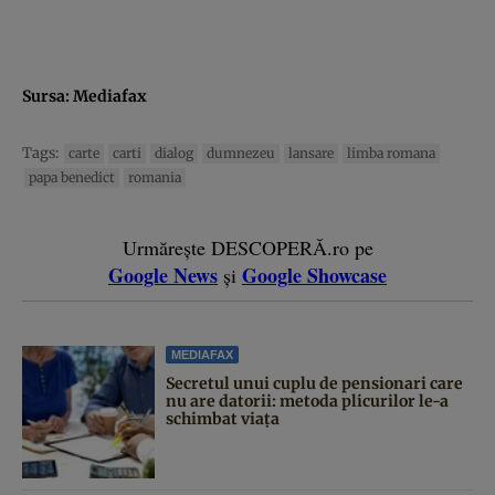
Sursa:
Mediafax
Tags:
carte
carti
dialog
dumnezeu
lansare
limba romana
papa benedict
romania
Urmărește DESCOPERĂ.ro pe
Google News
Google Showcase
și
MEDIAFAX
Secretul unui cuplu de pensionari care
nu are datorii: metoda plicurilor le-a
schimbat viața