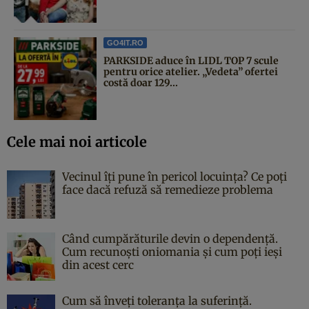
GO4IT.RO
PARKSIDE aduce în LIDL TOP 7 scule
pentru orice atelier. „Vedeta” ofertei
costă doar 129...
Cele mai noi articole
Vecinul îți pune în pericol locuința? Ce poți
face dacă refuză să remedieze problema
Când cumpărăturile devin o dependență.
Cum recunoști oniomania și cum poți ieși
din acest cerc
Cum să înveți toleranța la suferință.