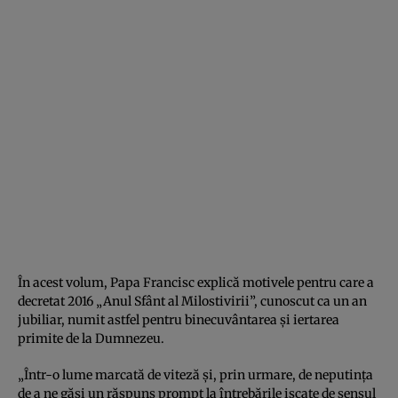
În acest volum, Papa Francisc explică motivele pentru care a
decretat 2016 „Anul Sfânt al Milostivirii”, cunoscut ca un an
jubiliar, numit astfel pentru binecuvântarea şi iertarea
primite de la Dumnezeu.
„Într-o lume marcată de viteză şi, prin urmare, de neputinţa
de a ne găsi un răspuns prompt la întrebările iscate de sensul