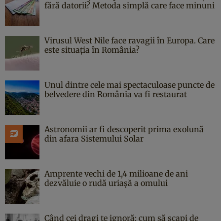
fără datorii? Metoda simplă care face minuni
Virusul West Nile face ravagii în Europa. Care
este situația în România?
Unul dintre cele mai spectaculoase puncte de
belvedere din România va fi restaurat
Astronomii ar fi descoperit prima exolună
din afara Sistemului Solar
Amprente vechi de 1,4 milioane de ani
dezvăluie o rudă uriașă a omului
Când cei dragi te ignoră: cum să scapi de