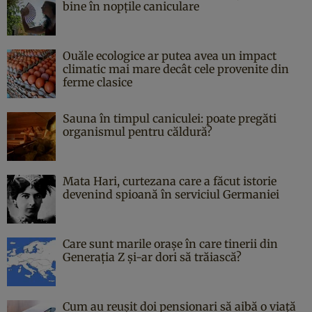
bine în nopțile caniculare
Ouăle ecologice ar putea avea un impact
climatic mai mare decât cele provenite din
ferme clasice
Sauna în timpul caniculei: poate pregăti
organismul pentru căldură?
Mata Hari, curtezana care a făcut istorie
devenind spioană în serviciul Germaniei
Care sunt marile orașe în care tinerii din
Generația Z și-ar dori să trăiască?
Cum au reușit doi pensionari să aibă o viață