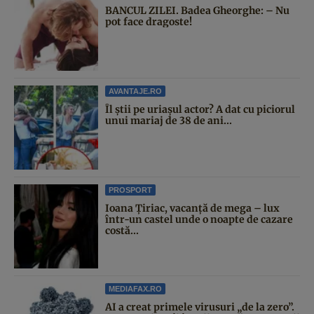
BANCUL ZILEI. Badea Gheorghe: – Nu
pot face dragoste!
AVANTAJE.RO
Îl știi pe uriașul actor? A dat cu piciorul
unui mariaj de 38 de ani...
PROSPORT
Ioana Țiriac, vacanță de mega – lux
într-un castel unde o noapte de cazare
costă...
MEDIAFAX.RO
AI a creat primele virusuri „de la zero”.