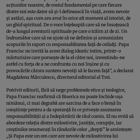
acţiunilor noastre, de rostul fundamental pe care fiecare
dintre noi este dator să şi-l definească în viaţă, avem nevoie
şi astăzi, aşa cum am avut în orice alt moment al istoriei, de
un ghid spiritual. De o voce înţeleaptă care să ne însoţească
de-a lungul aventurii spirituale pe care o trăim zi de zi. Un
îndrumător care să ne ajute să ne definim şi armonizăm
scopurile în raport cu responsablitatea faţă de ceilalţi. Papa
Francisc ne invită la acest dialog ideatic intim, printr-o
mărturisire care porneşte de la el către noi, investindu-ne
astfel cu forţa de a ne confrunta cu noi înşine şi cu
provocările cărora suntem nevoiţi să le facem faţă”, a declarat
Magdalena Mărculescu, directorul editorial al Trei.
Potrivit editurii, fără să nege problemele etice şi teologice,
Papa Francisc reafirmă că Biserica nu poate închide uşa
nimănui, ci mai degrabă are sarcina de a face o breşă în
conştiinţe pentru a da speranţă în ce priveşte asumarea
responsabilităţii şi a îndepărtării de răul comis. El nu evită să
abordeze relaţia dintre milostivire, justiţie, corupţie, iar
creştinilor enumeraţi în rândurile celor „drepţi” le aminteşte:
„Şi Papa este un om care are nevoie de milostivirea lui