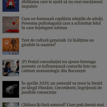
Abilitatea care te ajută să nu mai reacționezi
impulsiv
Cum ne formează copilăria relațiile de adulți.
Povestea psihologului care a schimbat felul
în care înțelegem iubirea
Test de cultură generală. Ce înălțime au
girafele la naștere?
(P) Prețul consultației nu spune întreaga
poveste: ce influențează costurile într-un
cabinet stomatologic din București
În aprilie 2029, un asteroid va trece la limită
pe lângă Pământ. Cercetătorii, îngrijorați de
posibile consecințe
Căldura îți fură somnul? Cum poți dormi mai