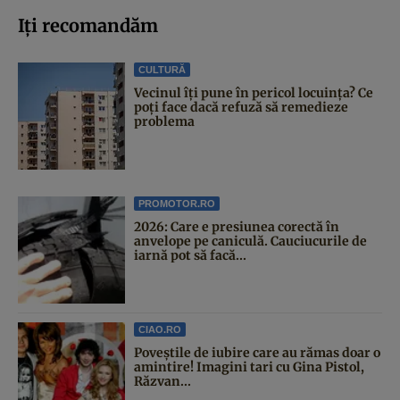
Iți recomandăm
CULTURĂ
Vecinul îți pune în pericol locuința? Ce
poți face dacă refuză să remedieze
problema
PROMOTOR.RO
2026: Care e presiunea corectă în
anvelope pe caniculă. Cauciucurile de
iarnă pot să facă...
CIAO.RO
Poveştile de iubire care au rămas doar o
amintire! Imagini tari cu Gina Pistol,
Răzvan...