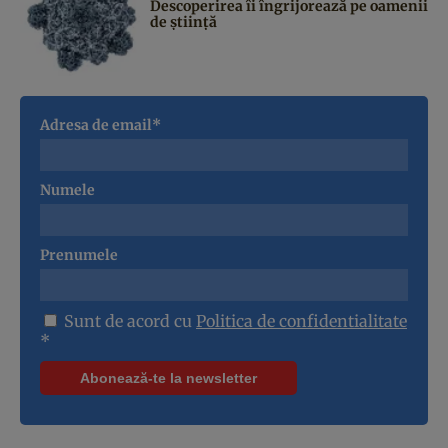
Descoperirea îi îngrijorează pe oamenii
de știință
Adresa de email*
Numele
Prenumele
Sunt de acord cu
Politica de confidentialitate
*