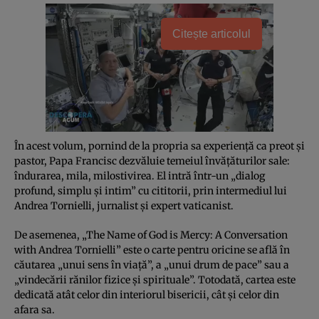
Citește articolul
În acest volum, pornind de la propria sa experienţă ca preot şi
pastor, Papa Francisc dezvăluie temeiul învăţăturilor sale:
îndurarea, mila, milostivirea. El intră într-un „dialog
profund, simplu şi intim” cu cititorii, prin intermediul lui
Andrea Tornielli, jurnalist şi expert vaticanist.
De asemenea, „The Name of God is Mercy: A Conversation
with Andrea Tornielli” este o carte pentru oricine se află în
căutarea „unui sens în viaţă”, a „unui drum de pace” sau a
„vindecării rănilor fizice şi spirituale”. Totodată, cartea este
dedicată atât celor din interiorul bisericii, cât şi celor din
afara sa.