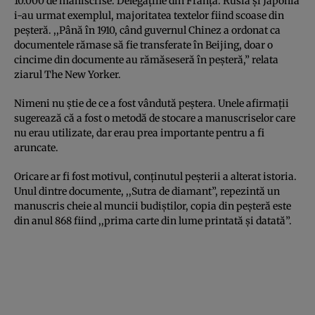
10.000 de maniscrise. Delegaţiile din Franţa. Rusia şi Japonia
i-au urmat exemplul, majoritatea textelor fiind scoase din
peşteră. ,,Până în 1910, când guvernul Chinez a ordonat ca
documentele rămase să fie transferate în Beijing, doar o
cincime din documente au rămăseseră în peşteră,” relata
ziarul The New Yorker.
Nimeni nu ştie de ce a fost vândută peştera. Unele afirmaţii
sugerează că a fost o metodă de stocare a manuscriselor care
nu erau utilizate, dar erau prea importante pentru a fi
aruncate.
Oricare ar fi fost motivul, conţinutul peşterii a alterat istoria.
Unul dintre documente, ,,Sutra de diamant”, repezintă un
manuscris cheie al muncii budiştilor, copia din peşteră este
din anul 868 fiind ,,prima carte din lume printată şi datată”.