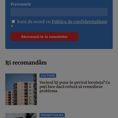
Prenumele
Sunt de acord cu
Politica de confidentialitate
*
Iți recomandăm
CULTURĂ
Vecinul îți pune în pericol locuința? Ce
poți face dacă refuză să remedieze
problema
PROMOTOR.RO