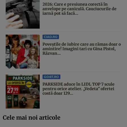
2026: Care e presiunea corectă în
anvelope pe caniculă. Cauciucurile de
iarnă pot să facă...
CIAO.RO
Poveştile de iubire care au rămas doar o
amintire! Imagini tari cu Gina Pistol,
Răzvan...
GO4IT.RO
PARKSIDE aduce în LIDL TOP 7 scule
pentru orice atelier. „Vedeta” ofertei
costă doar 129...
Cele mai noi articole