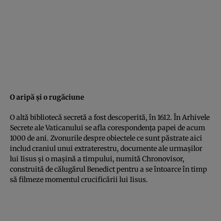
O aripă şi o rugăciune
O altă bibliotecă secretă a fost descoperită, în 1612. În Arhivele
Secrete ale Vaticanului se afla corespondenţa papei de acum
1000 de ani. Zvonurile despre obiectele ce sunt păstrate aici
includ craniul unui extraterestru, documente ale urmaşilor
lui Iisus şi o maşină a timpului, numită Chronovisor,
construită de călugărul Benedict pentru a se întoarce în timp
să filmeze momentul crucificării lui Iisus.