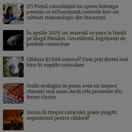
(P) Prețul consultației nu spune întreaga
poveste: ce influențează costurile într-un
cabinet stomatologic din București
În aprilie 2029, un asteroid va trece la limită
pe lângă Pământ. Cercetătorii, îngrijorați de
posibile consecințe
Căldura îți fură somnul? Cum poți dormi mai
bine în nopțile caniculare
Ouăle ecologice ar putea avea un impact
climatic mai mare decât cele provenite din
ferme clasice
Sauna în timpul caniculei: poate pregăti
organismul pentru căldură?