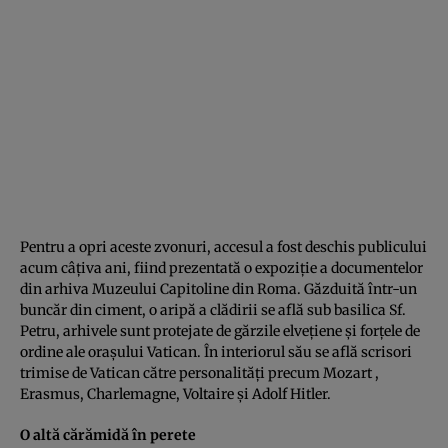
Pentru a opri aceste zvonuri, accesul a fost deschis publicului
acum câţiva ani, fiind prezentată o expoziţie a documentelor
din arhiva Muzeului Capitoline din Roma. Găzduită într-un
buncăr din ciment, o aripă a clădirii se află sub basilica Sf.
Petru, arhivele sunt protejate de gărzile elveţiene şi forţele de
ordine ale oraşului Vatican. În interiorul său se află scrisori
trimise de Vatican către personalităţi precum Mozart ,
Erasmus, Charlemagne, Voltaire şi Adolf Hitler.
O altă cărămidă în perete