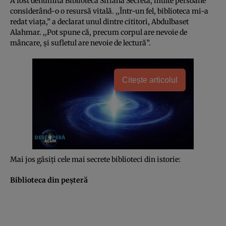
A fost denumită Biblioteca Siriană Secretă, multe persoane
considerând-o o resursă vitală. ,,Într-un fel, biblioteca mi-a
redat viaţa,” a declarat unul dintre cititori, Abdulbaset
Alahmar. ,,Pot spune că, precum corpul are nevoie de
mâncare, şi sufletul are nevoie de lectură”.
Citește articolul
Mai jos găsiţi cele mai secrete biblioteci din istorie:
Biblioteca din peşteră