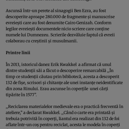
Ascunsă într-un perete al sinagogii Ben Ezra, au fost
descoperite aproape 280.000 de fragmente şi manuscrise
evreieşti care au fost denumite Cairo Genizah. Conform
legilor evreieşti documentele nicio scriere care conţine
numele lui Dumnezeu. Scrierile dezvăluie faptul că evreii
colaborau cu creştinii şi musulmanii.
Printre linii
În 2013, istoricul danez Erik Kwakkel a afirmat că unul
dintre studenţii săi a făcut o descoperire remarcabilă ,,În
timp ce studenţii căutau prin bibliotecă, acesta a descoperit
132 de fişe, scrisori şi chitanţe ale unei instanţe neidentificate
din zona Rinului. Erau ascunse în coperţile unei cărţi
tipărite în 1577”.
,,Reciclarea materialelor medievale era o practică frecventă în
ateliere,” a declarat Kwakkel. ,,Când o carte era printată şi
trebuia potrivită în coperţi, liantul era realizat din 132 de foi
aflate într-un coş pentru reciclat, acesta le modela în coperţi