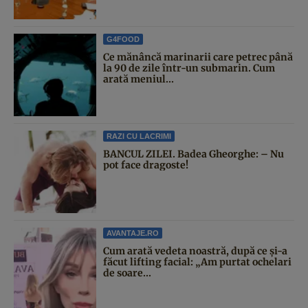
G4FOOD
Ce mănâncă marinarii care petrec până
la 90 de zile într-un submarin. Cum
arată meniul...
RAZI CU LACRIMI
BANCUL ZILEI. Badea Gheorghe: – Nu
pot face dragoste!
AVANTAJE.RO
Cum arată vedeta noastră, după ce și-a
făcut lifting facial: „Am purtat ochelari
de soare...