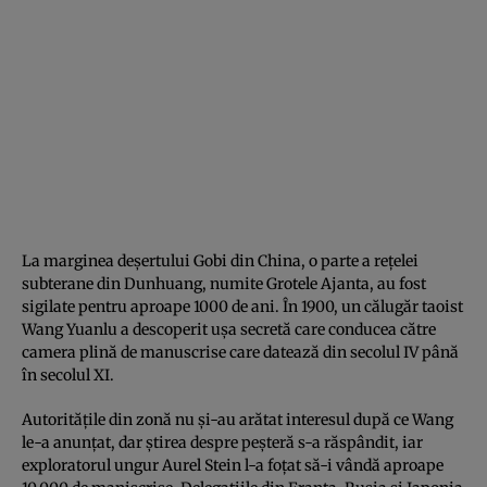
La marginea deşertului Gobi din China, o parte a reţelei
subterane din Dunhuang, numite Grotele Ajanta, au fost
sigilate pentru aproape 1000 de ani. În 1900, un călugăr taoist
Wang Yuanlu a descoperit uşa secretă care conducea către
camera plină de manuscrise care datează din secolul IV până
în secolul XI.
Autorităţile din zonă nu şi-au arătat interesul după ce Wang
le-a anunţat, dar ştirea despre peşteră s-a răspândit, iar
exploratorul ungur Aurel Stein l-a foţat să-i vândă aproape