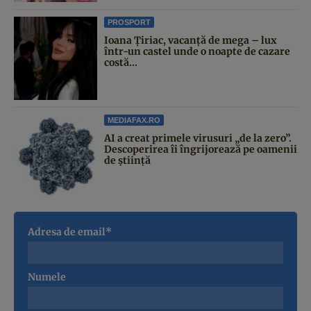
PROSPORT
Ioana Țiriac, vacanță de mega – lux
într-un castel unde o noapte de cazare
costă...
MEDIAFAX.RO
AI a creat primele virusuri „de la zero”.
Descoperirea îi îngrijorează pe oamenii
de știință
Adresa de email*
Numele