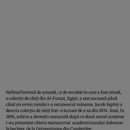
Nefiind învinsă de armată, ci de secolele în care a fost uitată,
o colecţie de cărţi din Al-Fustat, Egipt, a stat ascunsă până
când un evreu român i-a recunoscut valoarea. Jacob Saphir a
descris colecţia de cărţi într-o lucrare de a sa din 1874. Însă, în
1896, arhiva a devenit cunoscută după ce două surori scoţiene
i-au prezentat câteva manuscrise academicianului Solomon
Schechter, de la Universitatea din Cambridge.