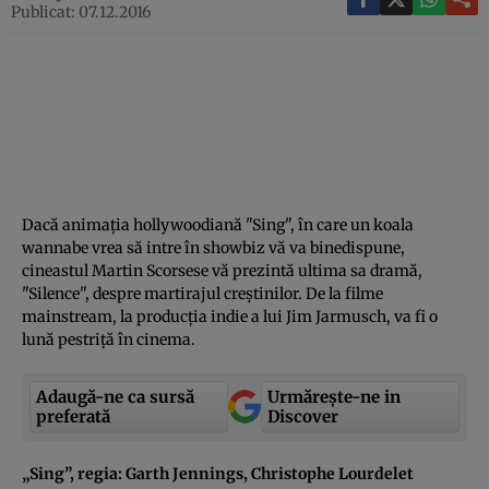
Publicat: 07.12.2016
Dacă animaţia hollywoodiană "Sing", în care un koala
wannabe vrea să intre în showbiz vă va binedispune,
cineastul Martin Scorsese vă prezintă ultima sa dramă,
"Silence", despre martirajul creştinilor. De la filme
mainstream, la producţia indie a lui Jim Jarmusch, va fi o
lună pestriţă în cinema.
Adaugă-ne ca sursă
Urmărește-ne in
preferată
Discover
„Sing”, regia: Garth Jennings, Christophe Lourdelet