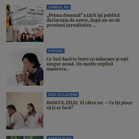
GANDUL.RO
„Prima doamnă” a țării își publică
declarația de avere, după un an de
presiuni jurnalistice....
G4FOOD
Ce faci dacă te îneci cu mâncare și ești
singur acasă. Un medic explică
manevra...
RAZI CU LACRIMI
BANCUL ZILEI. El către ea: – Ce îți place
să ți se facă?
AVANTAJE.RO