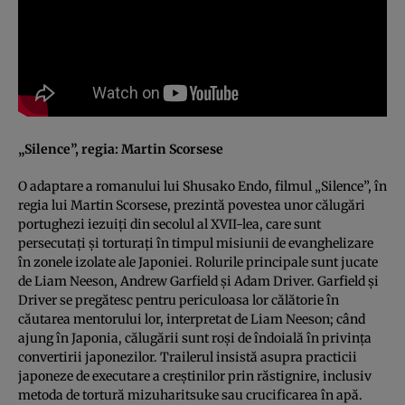
„Silence”, regia: Martin Scorsese
O adaptare a romanului lui Shusako Endo, filmul „Silence”, în
regia lui Martin Scorsese, prezintă povestea unor călugări
portughezi iezuiţi din secolul al XVII-lea, care sunt
persecutaţi şi torturaţi în timpul misiunii de evanghelizare
în zonele izolate ale Japoniei. Rolurile principale sunt jucate
de Liam Neeson, Andrew Garfield şi Adam Driver. Garfield şi
Driver se pregătesc pentru periculoasa lor călătorie în
căutarea mentorului lor, interpretat de Liam Neeson; când
ajung în Japonia, călugării sunt roşi de îndoială în privinţa
convertirii japonezilor. Trailerul insistă asupra practicii
japoneze de executare a creştinilor prin răstignire, inclusiv
metoda de tortură mizuharitsuke sau crucificarea în apă.