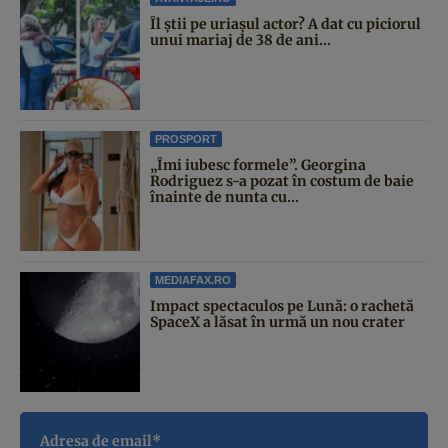
Îl știi pe uriașul actor? A dat cu piciorul
unui mariaj de 38 de ani...
PROSPORT
„Îmi iubesc formele”. Georgina
Rodriguez s-a pozat în costum de baie
înainte de nunta cu...
MEDIAFAX.RO
Impact spectaculos pe Lună: o rachetă
SpaceX a lăsat în urmă un nou crater
Adresa de email*