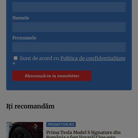
Numele
Prenumele
Sunt de acord cu
Politica de confidentialitate
*
Iți recomandăm
PROMOTOR.RO
Prima Tesla Model S Signature din
România a fost livrată! Cine este