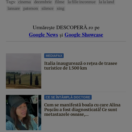
Tags:
cinema
decembrie
filme
la fille inconnue
la la land
lansare
paterson
silence
sing
Urmărește DESCOPERĂ.ro pe
Google News
Google Showcase
și
MEDIAFAX
Italia inaugurează o rețea de trasee
turistice de 1.500 km
CE SE ÎNTÂMPLĂ DOCTORE
Cum se manifestă boala cu care Alina
Pușcău a fost diagnosticată! Ce sunt
metastazele osoase,...