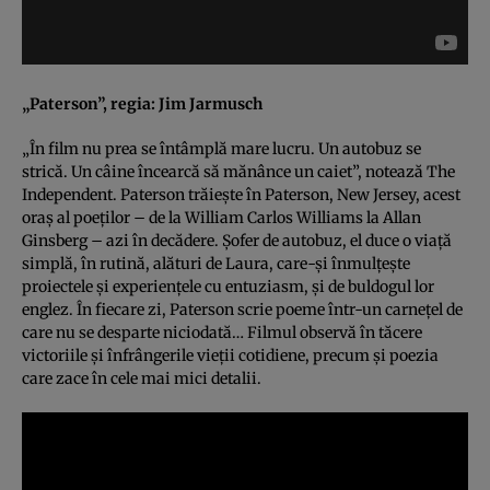
„Paterson”, regia: Jim Jarmusch
„În film nu prea se întâmplă mare lucru. Un autobuz se
strică. Un câine încearcă să mănânce un caiet”, notează The
Independent. Paterson trăieşte în Paterson, New Jersey, acest
oraş al poeţilor – de la William Carlos Williams la Allan
Ginsberg – azi în decădere. Şofer de autobuz, el duce o viaţă
simplă, în rutină, alături de Laura, care-şi înmulţeşte
proiectele şi experienţele cu entuziasm, şi de buldogul lor
englez. În fiecare zi, Paterson scrie poeme într-un carneţel de
care nu se desparte niciodată… Filmul observă în tăcere
victoriile şi înfrângerile vieţii cotidiene, precum şi poezia
care zace în cele mai mici detalii.