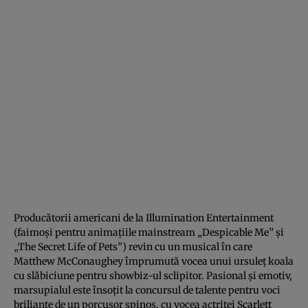
Producătorii americani de la Illumination Entertainment
(faimoşi pentru animaţiile mainstream „Despicable Me” şi
„The Secret Life of Pets”) revin cu un musical în care
Matthew McConaughey împrumută vocea unui ursuleţ koala
cu slăbiciune pentru showbiz-ul sclipitor. Pasional şi emotiv,
marsupialul este însoţit la concursul de talente pentru voci
briliante de un porcuşor spinos, cu vocea actriţei Scarlett