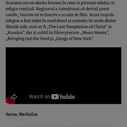
Scorsese are un destin faimos în ceea ce priveşte relaţia cu
religia creştină. Regizorul a intenţionat să devină preot
catolic, înainte să se înscrie a şcoala de film. Acest impuls
religios a fost redat în mod direct şi autentic în unele dintre
filmele sale, cum ar fi „The Last Temptation of Christ” şi
„Kundun”, dar şi subtil în filme precum „Mean Streets”,
„Bringing Out the Dead şi „Gangs of New York”.
Sursa:
Mediafax