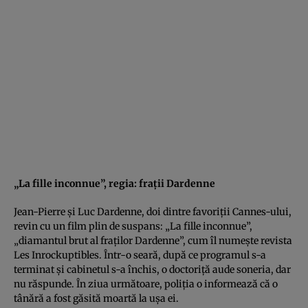
„La fille inconnue”, regia: fraţii Dardenne
Jean-Pierre şi Luc Dardenne, doi dintre favoriţii Cannes-ului,
revin cu un film plin de suspans: „La fille inconnue”,
„diamantul brut al fraţilor Dardenne”, cum îl numeşte revista
Les Inrockuptibles. Într-o seară, după ce programul s-a
terminat şi cabinetul s-a închis, o doctoriţă aude soneria, dar
nu răspunde. În ziua următoare, poliţia o informează că o
tânără a fost găsită moartă la uşa ei.