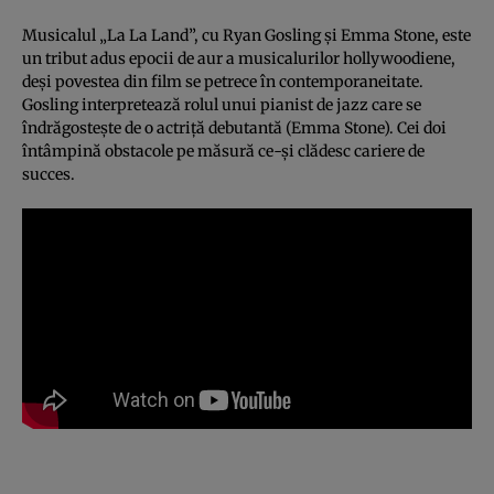
Musicalul „La La Land”, cu Ryan Gosling şi Emma Stone, este
un tribut adus epocii de aur a musicalurilor hollywoodiene,
deşi povestea din film se petrece în contemporaneitate.
Gosling interpretează rolul unui pianist de jazz care se
îndrăgosteşte de o actriţă debutantă (Emma Stone). Cei doi
întâmpină obstacole pe măsură ce-şi clădesc cariere de
succes.