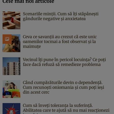
Cele mai noi articole
Scenariile minții. Cum să îți stăpânești
gândurile negative și anxietatea
Ceva ce savanții au crezut că este unic
oamenilor tocmai a fost observat și la
maimuțe
Vecinul îți pune în pericol locuința? Ce poți
face dacă refuză să remedieze problema
Când cumpărăturile devin o dependență.
Cum recunoști oniomania și cum poți ieși
din acest cerc
Cum să înveți toleranța la suferință.
Abilitatea care te ajută să nu mai reacționezi