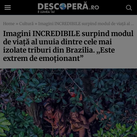
Home
»
Cultură
»
Imagini INCREDIBILE surpind modul de viaţă al unuia dintre cele mai izolate triburi din Brazilia. ,,Este extrem de emoţionant”
Imagini INCREDIBILE surpind modul
de viaţă al unuia dintre cele mai
izolate triburi din Brazilia. ,,Este
extrem de emoţionant”