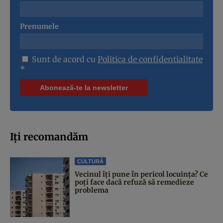
Prenumele
Sunt de acord cu
Politica de confidentialitate
*
Iți recomandăm
CULTURĂ
Vecinul îți pune în pericol locuința? Ce
poți face dacă refuză să remedieze
problema