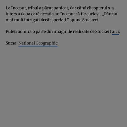
La început, tribul a părut panicat, dar când elicopterul s-a
întors a doua oară aceştia au început să fie curioşi. ,,Păreau
mai mult intrigaţi decât speriaţi,” spune Stuckert.
Puteţi admira o parte din imaginile realizate de Stuckert
aici
.
Sursa:
National Geographic