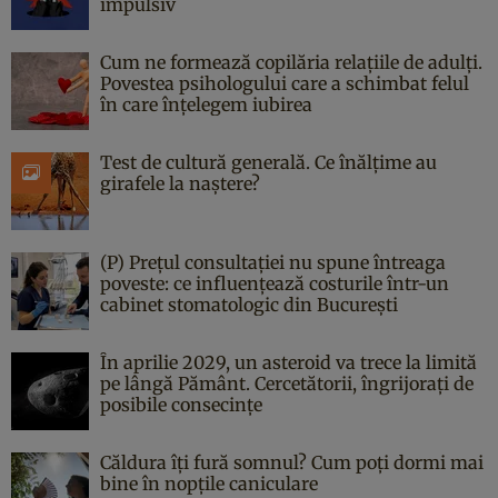
impulsiv
Cum ne formează copilăria relațiile de adulți.
Povestea psihologului care a schimbat felul
în care înțelegem iubirea
Test de cultură generală. Ce înălțime au
girafele la naștere?
(P) Prețul consultației nu spune întreaga
poveste: ce influențează costurile într-un
cabinet stomatologic din București
În aprilie 2029, un asteroid va trece la limită
pe lângă Pământ. Cercetătorii, îngrijorați de
posibile consecințe
Căldura îți fură somnul? Cum poți dormi mai
bine în nopțile caniculare