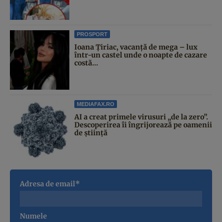
PROSPORT
Ioana Țiriac, vacanță de mega – lux
într-un castel unde o noapte de cazare
costă...
MEDIAFAX.RO
AI a creat primele virusuri „de la zero”.
Descoperirea îi îngrijorează pe oamenii
de știință
Adresa de email*
Numele