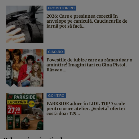
PROMOTOR.RO
2026: Care e presiunea corectă în
anvelope pe caniculă. Cauciucurile de
iarnă pot să facă...
CIAO.RO
Poveştile de iubire care au rămas doar o
amintire! Imagini tari cu Gina Pistol,
Răzvan...
GO4IT.RO
PARKSIDE aduce în LIDL TOP 7 scule
pentru orice atelier. „Vedeta” ofertei
costă doar 129...