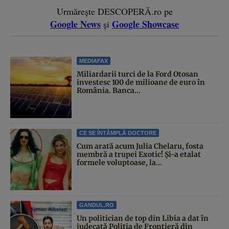
Urmărește DESCOPERĂ.ro pe
Google News
Google Showcase
și
MEDIAFAX
Miliardarii turci de la Ford Otosan
investesc 100 de milioane de euro în
România. Banca...
CE SE ÎNTÂMPLĂ DOCTORE
Cum arată acum Julia Chelaru, fosta
membră a trupei Exotic! Și-a etalat
formele voluptoase, la...
GANDUL.RO
Un politician de top din Libia a dat în
judecată Poliția de Frontieră din