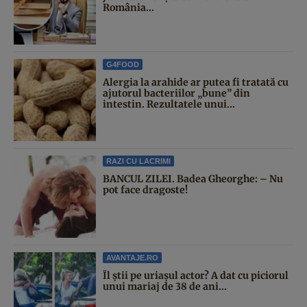
România...
G4FOOD
Alergia la arahide ar putea fi tratată cu
ajutorul bacteriilor „bune” din
intestin. Rezultatele unui...
RAZI CU LACRIMI
BANCUL ZILEI. Badea Gheorghe: – Nu
pot face dragoste!
AVANTAJE.RO
Îl știi pe uriașul actor? A dat cu piciorul
unui mariaj de 38 de ani...