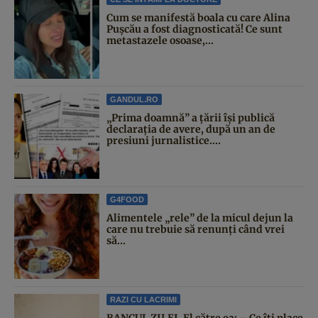
Cum se manifestă boala cu care Alina
Pușcău a fost diagnosticată! Ce sunt
metastazele osoase,...
GANDUL.RO
„Prima doamnă” a țării își publică
declarația de avere, după un an de
presiuni jurnalistice....
G4FOOD
Alimentele „rele” de la micul dejun la
care nu trebuie să renunți când vrei
să...
RAZI CU LACRIMI
BANCUL ZILEI. El către ea: – Ce îți place