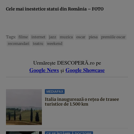
Cele mai inestetice statui din România – FOTO
Tags:
filme
internet
jazz
muzica
oscar
piesa
premiile oscar
recomandari
teatru
weekend
Urmărește DESCOPERĂ.ro pe
Google News
Google Showcase
și
MEDIAFAX
Italia inaugurează o rețea de trasee
turistice de 1.500 km
CE SE ÎNTÂMPLĂ DOCTORE