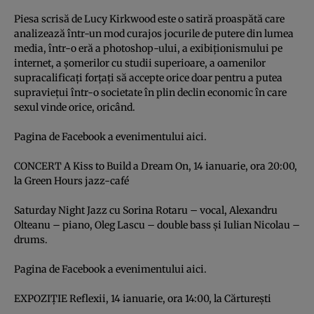
Piesa scrisă de Lucy Kirkwood este o satiră proaspătă care
analizează într-un mod curajos jocurile de putere din lumea
media, într-o eră a photoshop-ului, a exibiţionismului pe
internet, a şomerilor cu studii superioare, a oamenilor
supracalificaţi forţaţi să accepte orice doar pentru a putea
supravieţui într-o societate în plin declin economic în care
sexul vinde orice, oricând.
Pagina de Facebook a evenimentului
aici.
CONCERT A Kiss to Build a Dream On, 14 ianuarie, ora 20:00,
la Green Hours jazz-café
Saturday Night Jazz cu Sorina Rotaru – vocal, Alexandru
Olteanu – piano, Oleg Lascu – double bass şi Iulian Nicolau –
drums.
Pagina de Facebook a evenimentului
aici.
EXPOZIŢIE Reflexii, 14 ianuarie, ora 14:00, la Cărtureşti