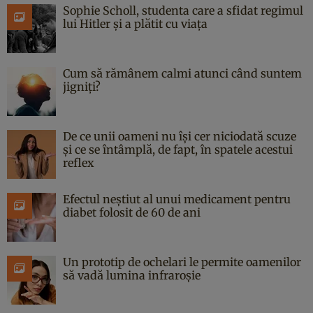
Sophie Scholl, studenta care a sfidat regimul
lui Hitler și a plătit cu viața
Cum să rămânem calmi atunci când suntem
jigniți?
De ce unii oameni nu își cer niciodată scuze
și ce se întâmplă, de fapt, în spatele acestui
reflex
Efectul neștiut al unui medicament pentru
diabet folosit de 60 de ani
Un prototip de ochelari le permite oamenilor
să vadă lumina infraroșie