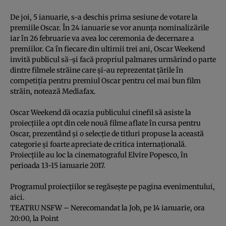
De joi, 5 ianuarie, s-a deschis prima sesiune de votare la
premiile Oscar. În 24 ianuarie se vor anunţa nominalizările
iar în 26 februarie va avea loc ceremonia de decernare a
premiilor. Ca în fiecare din ultimii trei ani, Oscar Weekend
invită publicul să-şi facă propriul palmares urmărind o parte
dintre filmele străine care şi-au reprezentat ţările în
competiţia pentru premiul Oscar pentru cel mai bun film
străin, notează
Mediafax.
Oscar Weekend dă ocazia publicului cinefil să asiste la
proiecţiile a opt din cele nouă filme aflate în cursa pentru
Oscar, prezentând şi o selecţie de titluri propuse la această
categorie şi foarte apreciate de critica internaţională.
Proiecţiile au loc la cinematograful Elvire Popesco, în
perioada 13-15 ianuarie 2017.
Programul proiecţiilor se regăseşte pe pagina evenimentului,
aici.
TEATRU NSFW – Nerecomandat la Job, pe 14 ianuarie, ora
20:00, la Point