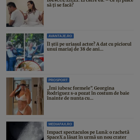
să ți se facă?
AVANTAJE.RO
Îl știi pe uriașul actor? A dat cu piciorul
unui mariaj de 38 de ani...
PROSPORT
„Îmi iubesc formele”. Georgina
Rodriguez s-a pozat în costum de baie
înainte de nunta cu...
MEDIAFAX.RO
Impact spectaculos pe Lună: o rachetă
SpaceX a lăsat în urmă un nou crater