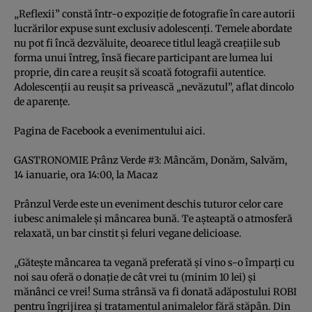
„Reflexii” constă într-o expoziţie de fotografie în care autorii
lucrărilor expuse sunt exclusiv adolescenţi. Temele abordate
nu pot fi încă dezvăluite, deoarece titlul leagă creaţiile sub
forma unui întreg, însă fiecare participant are lumea lui
proprie, din care a reuşit să scoată fotografii autentice.
Adolescenţii au reuşit sa privească „nevăzutul”, aflat dincolo
de aparenţe.
Pagina de Facebook a evenimentului
aici.
GASTRONOMIE Prânz Verde #3: Mâncăm, Donăm, Salvăm,
14 ianuarie, ora 14:00, la Macaz
Prânzul Verde este un eveniment deschis tuturor celor care
iubesc animalele şi mâncarea bună. Te aşteaptă o atmosferă
relaxată, un bar cinstit şi feluri vegane delicioase.
„Găteşte mâncarea ta vegană preferată şi vino s-o împarţi cu
noi sau oferă o donaţie de cât vrei tu (minim 10 lei) şi
mănânci ce vrei! Suma strânsă va fi donată adăpostului ROBI
pentru îngrijirea şi tratamentul animalelor fără stăpân. Din