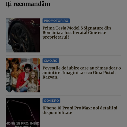
Iți recomandăm
PROMOTOR.RO
Prima Tesla Model S Signature din
România a fost livrată! Cine este
proprietarul?
CIAO.RO
Poveştile de iubire care au rămas doar o
amintire! Imagini tari cu Gina Pistol,
Răzvan...
GO4IT.RO
iPhone 18 Pro și Pro Max: noi detalii și
disponibilitate