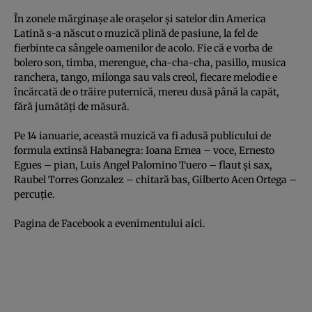
În zonele mărginaşe ale oraşelor şi satelor din America
Latină s-a născut o muzică plină de pasiune, la fel de
fierbinte ca sângele oamenilor de acolo. Fie că e vorba de
bolero son, timba, merengue, cha-cha-cha, pasillo, musica
ranchera, tango, milonga sau vals creol, fiecare melodie e
încărcată de o trăire puternică, mereu dusă până la capăt,
fără jumătăţi de măsură.
Pe 14 ianuarie, această muzică va fi adusă publicului de
formula extinsă Habanegra: Ioana Ernea – voce, Ernesto
Egues – pian, Luis Angel Palomino Tuero – flaut şi sax,
Raubel Torres Gonzalez – chitară bas, Gilberto Acen Ortega –
percuţie.
Pagina de Facebook a evenimentului
aici.