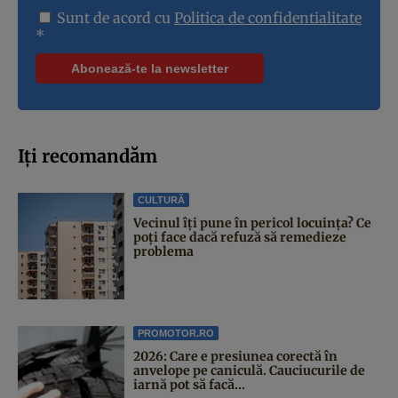
Sunt de acord cu
Politica de confidentialitate
*
Iți recomandăm
CULTURĂ
Vecinul îți pune în pericol locuința? Ce
poți face dacă refuză să remedieze
problema
PROMOTOR.RO
2026: Care e presiunea corectă în
anvelope pe caniculă. Cauciucurile de
iarnă pot să facă...