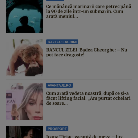
Ce mănâncă marinarii care petrec până
la 90 de zile într-un submarin. Cum
arată meniul...
RAZI CU LACRIMI
BANCUL ZILEI. Badea Gheorghe: – Nu
pot face dragoste!
AVANTAJE.RO
Cum arată vedeta noastră, după ce și-a
făcut lifting facial: „Am purtat ochelari
de soare...
PROSPORT
Ioana Țiriac, vacanță de mega – lux