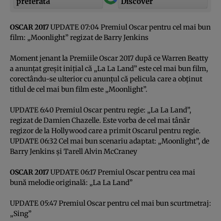
preferată
Discover
OSCAR 2017
UPDATE 07:04 Premiul Oscar pentru cel mai bun
film: „Moonlight” regizat de Barry Jenkins
Moment jenant la Premiile Oscar 2017 după ce Warren Beatty
a anunţat greşit iniţial că „La La Land” este cel mai bun film,
corectându-se ulterior cu anunţul că pelicula care a obţinut
titlul de cel mai bun film este „Moonlight”.
UPDATE 6:40 Premiul Oscar pentru regie: „La La Land”,
regizat de Damien Chazelle. Este vorba de cel mai tânăr
regizor de la Hollywood care a primit Oscarul pentru regie.
UPDATE 06:32 Cel mai bun scenariu adaptat: „Moonlight”, de
Barry Jenkins şi Tarell Alvin McCraney
OSCAR 2017
UPDATE 06:17 Premiul Oscar pentru cea mai
bună melodie originală: „La La Land”
UPDATE 05:47 Premiul Oscar pentru cel mai bun scurtmetraj:
„Sing”