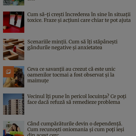
Cum să-ți crești încrederea în sine în situații
toxice. Fraze și acțiuni care chiar te pot ajuta
Scenariile minții. Cum să îți stăpânești
gândurile negative și anxietatea
Ceva ce savanții au crezut că este unic
oamenilor tocmai a fost observat și la
maimuțe
Vecinul îți pune în pericol locuința? Ce poți
face dacă refuză să remedieze problema
Când cumpărăturile devin o dependență.
Cum recunoști oniomania și cum poți ieși
din acest cerc