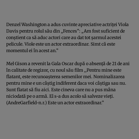
Denzel Washington a adus cuvinte apreciative actriţei Viola
Davis pentru rolul său din „Fences”: „Am fost suficient de
conştient ca să aduc actori care au dat tot şarmul acestei
pelicule. Viole este un actor extraordinar. Simt că este
momentul ei în acest an.”
Mel Gison a revenit la Gala Oscar după o absenţă de 21 de ani
în calitate de regizor, cu noul său film ,,Pentru mine este
flatant, este recunoaşterea semenilor mei. Nominalizarea
pentru mine e un câştig indiferent daca voi câştiga sau nu.
Sunt flatat să fiu aici. Este cineva care nu a pus mâna
niciodată pe o armă. El s-a dus acolo să salveze vieţi.
(AndreGarfield-n.r.) Este un actor extraordinar.”