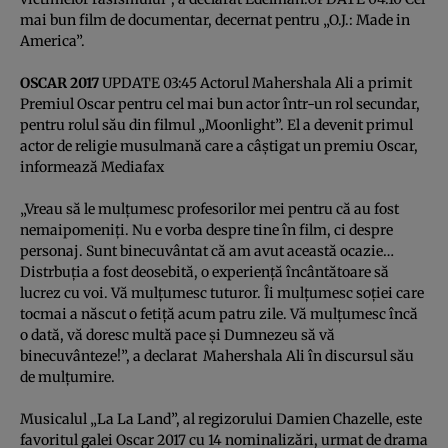
mai bun film de documentar, decernat pentru „O.J.: Made in
America”.
OSCAR 2017
UPDATE 03:45 Actorul Mahershala Ali a primit
Premiul Oscar pentru cel mai bun actor într-un rol secundar,
pentru rolul său din filmul „Moonlight”. El a devenit primul
actor de religie musulmană care a câştigat un premiu Oscar,
informează
Mediafax
„Vreau să le mulţumesc profesorilor mei pentru că au fost
nemaipomeniţi. Nu e vorba despre tine în film, ci despre
personaj. Sunt binecuvântat că am avut această ocazie…
Distrbuţia a fost deosebită, o experienţă încântătoare să
lucrez cu voi. Vă mulţumesc tuturor. Îi mulţumesc soţiei care
tocmai a născut o fetiţă acum patru zile. Vă mulţumesc încă
o dată, vă doresc multă pace şi Dumnezeu să vă
binecuvânteze!”, a declarat Mahershala Ali în discursul său
de mulţumire.
Musicalul „La La Land”, al regizorului Damien Chazelle, este
favoritul galei Oscar 2017 cu 14 nominalizări, urmat de drama