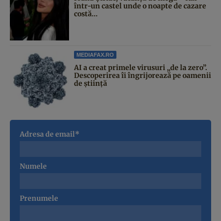
într-un castel unde o noapte de cazare
costă...
MEDIAFAX.RO
AI a creat primele virusuri „de la zero”.
Descoperirea îi îngrijorează pe oamenii
de știință
Adresa de email*
Numele
Prenumele