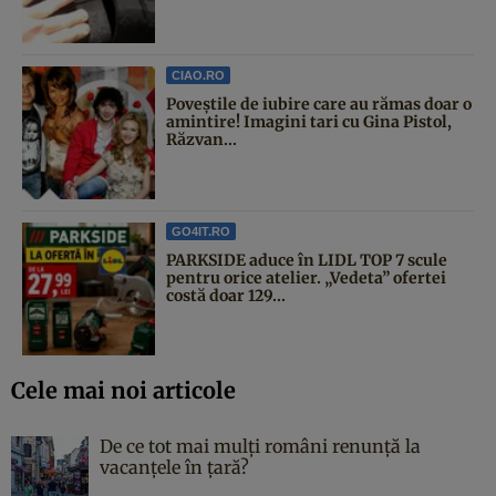
CIAO.RO
Poveştile de iubire care au rămas doar o
amintire! Imagini tari cu Gina Pistol,
Răzvan...
GO4IT.RO
PARKSIDE aduce în LIDL TOP 7 scule
pentru orice atelier. „Vedeta” ofertei
costă doar 129...
Cele mai noi articole
De ce tot mai mulți români renunță la
vacanțele în țară?