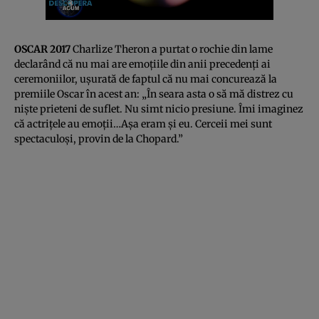
OSCAR 2017
Charlize Theron a purtat o rochie din lame
declarând că nu mai are emoţiile din anii precedenţi ai
ceremoniilor, uşurată de faptul că nu mai concurează la
premiile Oscar în acest an: „În seara asta o să mă distrez cu
nişte prieteni de suflet. Nu simt nicio presiune. Îmi imaginez
că actriţele au emoţii…Aşa eram şi eu. Cerceii mei sunt
spectaculoşi, provin de la Chopard.”