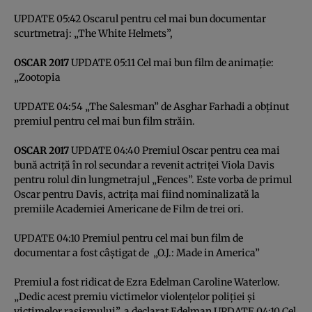
UPDATE 05:42 Oscarul pentru cel mai bun documentar
scurtmetraj: „The White Helmets”,
OSCAR 2017
UPDATE 05:11 Cel mai bun film de animaţie:
„Zootopia
UPDATE 04:54 „The Salesman” de Asghar Farhadi a obţinut
premiul pentru cel mai bun film străin.
OSCAR 2017
UPDATE 04:40 Premiul Oscar pentru cea mai
bună actriţă în rol secundar a revenit actriţei Viola Davis
pentru rolul din lungmetrajul „Fences”. Este vorba de primul
Oscar pentru Davis, actriţa mai fiind nominalizată la
premiile Academiei Americane de Film de trei ori.
UPDATE 04:10 Premiul pentru cel mai bun film de
documentar a fost câştigat de „O.J.: Made in America”
Premiul a fost ridicat de Ezra Edelman Caroline Waterlow.
„Dedic acest premiu victimelor violenţelor poliţiei şi
victimelor rasismului”, a declarat Edelman.UPDATE 04:10 Cel