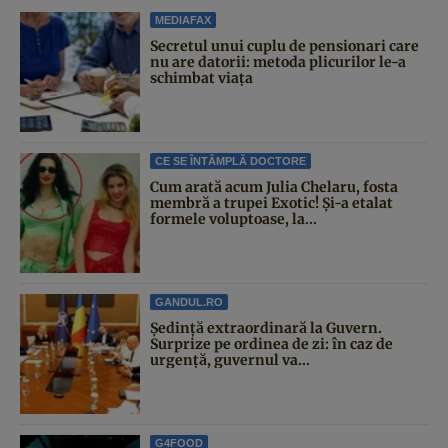
MEDIAFAX
Secretul unui cuplu de pensionari care
nu are datorii: metoda plicurilor le-a
schimbat viața
CE SE ÎNTÂMPLĂ DOCTORE
Cum arată acum Julia Chelaru, fosta
membră a trupei Exotic! Și-a etalat
formele voluptoase, la...
GANDUL.RO
Şedinţă extraordinară la Guvern.
Surprize pe ordinea de zi: în caz de
urgență, guvernul va...
G4FOOD