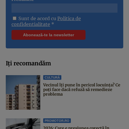
Sunt de acord cu
Politica de
confidentialitate
*
Iți recomandăm
CULTURĂ
Vecinul îți pune în pericol locuința? Ce
poți face dacă refuză să remedieze
problema
PROMOTOR.RO
2026: Care e presiunea corectă în