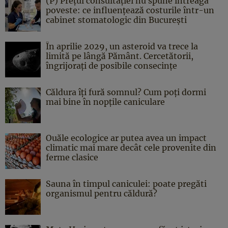
(P) Prețul consultației nu spune întreaga
poveste: ce influențează costurile într-un
cabinet stomatologic din București
În aprilie 2029, un asteroid va trece la
limită pe lângă Pământ. Cercetătorii,
îngrijorați de posibile consecințe
Căldura îți fură somnul? Cum poți dormi
mai bine în nopțile caniculare
Ouăle ecologice ar putea avea un impact
climatic mai mare decât cele provenite din
ferme clasice
Sauna în timpul caniculei: poate pregăti
organismul pentru căldură?