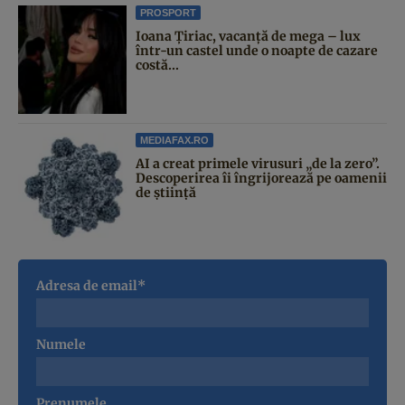
PROSPORT
Ioana Țiriac, vacanță de mega – lux
într-un castel unde o noapte de cazare
costă...
MEDIAFAX.RO
AI a creat primele virusuri „de la zero”.
Descoperirea îi îngrijorează pe oamenii
de știință
Adresa de email*
Numele
Prenumele