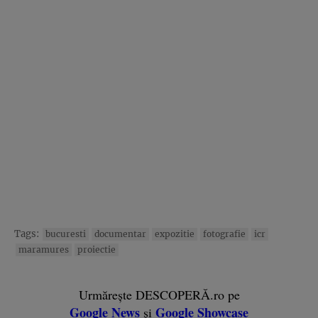
Tags:
bucuresti
documentar
expozitie
fotografie
icr
maramures
proiectie
Urmărește DESCOPERĂ.ro pe
Google News
Google Showcase
și