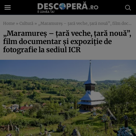
Home
»
Cultură
»
„Maramureş – ţară veche, ţară nouă”, film documentar şi expoziţie de fotografie la sediul ICR
„Maramureş – ţară veche, ţară nouă”,
film documentar şi expoziţie de
fotografie la sediul ICR