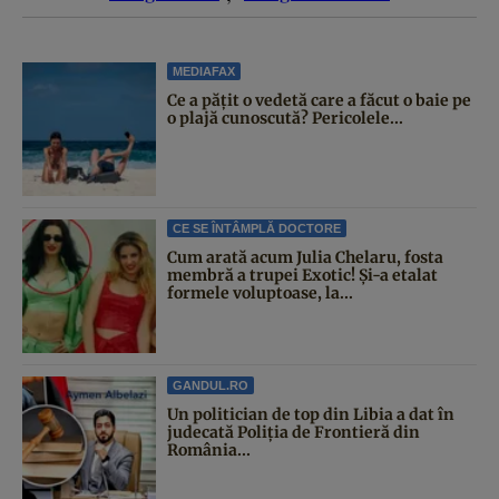
MEDIAFAX
Ce a pățit o vedetă care a făcut o baie pe
o plajă cunoscută? Pericolele...
CE SE ÎNTÂMPLĂ DOCTORE
Cum arată acum Julia Chelaru, fosta
membră a trupei Exotic! Și-a etalat
formele voluptoase, la...
GANDUL.RO
Un politician de top din Libia a dat în
judecată Poliția de Frontieră din
România...