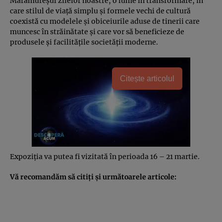
Maramureşul zilelor noastre, o lume în transformare, în
care stilul de viaţă simplu şi formele vechi de cultură
coexistă cu modelele şi obiceiurile aduse de tinerii care
muncesc în străinătate şi care vor să beneficieze de
produsele şi facilităţile societăţii moderne.
Citește articolul
Expoziţia va putea fi vizitată în perioada 16 – 21 martie.
Vă recomandăm să citiţi şi următoarele articole: