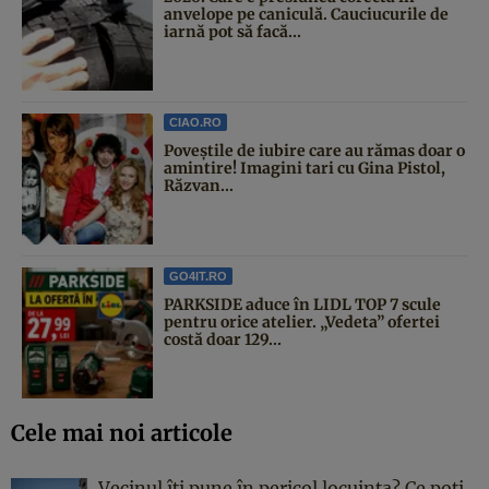
anvelope pe caniculă. Cauciucurile de
iarnă pot să facă...
CIAO.RO
Poveştile de iubire care au rămas doar o
amintire! Imagini tari cu Gina Pistol,
Răzvan...
GO4IT.RO
PARKSIDE aduce în LIDL TOP 7 scule
pentru orice atelier. „Vedeta” ofertei
costă doar 129...
Cele mai noi articole
Vecinul îți pune în pericol locuința? Ce poți