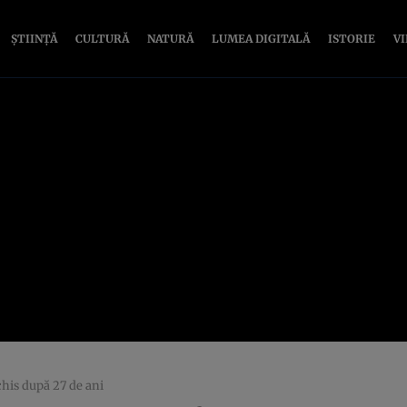
ȘTIINȚĂ
CULTURĂ
NATURĂ
LUMEA DIGITALĂ
ISTORIE
V
chis după 27 de ani