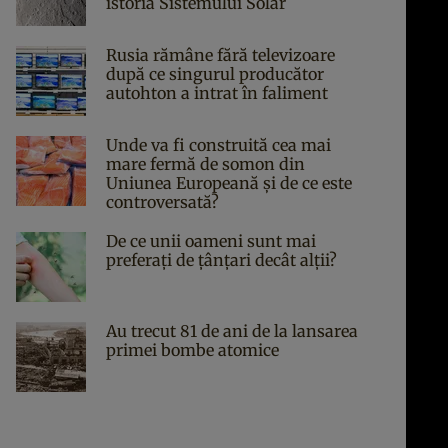
istoria Sistemului Solar
Rusia rămâne fără televizoare
după ce singurul producător
autohton a intrat în faliment
Unde va fi construită cea mai
mare fermă de somon din
Uniunea Europeană și de ce este
controversată?
De ce unii oameni sunt mai
preferați de țânțari decât alții?
Au trecut 81 de ani de la lansarea
primei bombe atomice