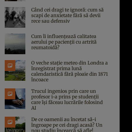
Când cei dragi te ignoră: cum să
scapi de anxietate fără să devii
rece sau defensiv
Cum îi influențează calitatea
aerului pe pacienții cu artrită
reumatoidă?
O veche stație meteo din Londra a
înregistrat prima lună
calendaristică fără ploaie din 1871
încoace
Trucul ingenios prin care un
profesor i-a prins pe studenții
care își făceau lucrările folosind
AI
De ce oamenii au încetat să-i
îngroape pe cei dragi acasă? Un
nou studiu încearcă să afle!