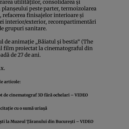
rarea utilităţilor, consolidarea şi
 a planşeului peste parter, termoizolarea
, refacerea finisajelor interioare şi
ei interior/exterior, recompartimentări
e grupuri sanitare.
ul de animaţie „Băiatul şi bestia“ (The
l film proiectat la cinematograful din
oadă de 27 de ani.
ax
.
e articole:
pt de cinematograf 3D fără ochelari – VIDEO
icitaţie cu o sumă uriaşă
ti la Muzeul Ţăranului din Bucureşti – VIDEO