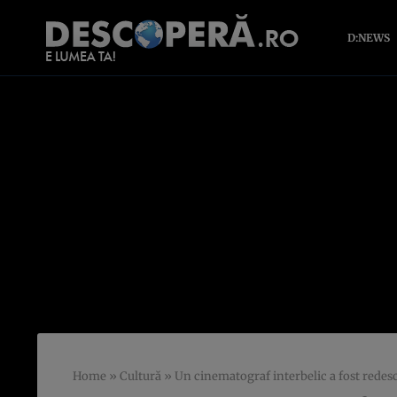
D:NEWS
Home
»
Cultură
»
Un cinematograf interbelic a fost redes