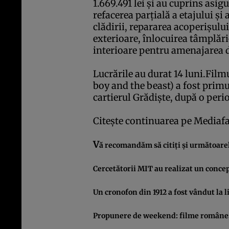
1.669.491 lei şi au cuprins asigu
refacerea parţială a etajului şi
clădirii, repararea acoperişului
exterioare, înlocuirea tâmplări
interioare pentru amenajarea d
Lucrările au durat 14 luni.Film
boy and the beast) a fost primu
cartierul Grădişte, după o peri
Citeşte continuarea pe
Mediaf
V
ă recomandăm să citiţi şi următoarel
Cercetătorii MIT au realizat un conce
Un cronofon din 1912 a fost vândut la l
Propunere de weekend: filme româneş