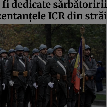
i dedicate sărbătoririi
entanţele ICR din stră