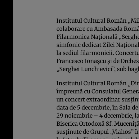
Institutul Cultural Român „Mi
colaborare cu Ambasada Român
Filarmonica Naţională „Serghei
simfonic dedicat Zilei Naţiona
la sediul filarmonicii. Concert
Francesco Ionaşcu şi de Orches
„Serghei Lunchievici”, sub bagh
Institutul Cultural Român „Dim
împreună cu Consulatul Genera
un concert extraordinar susţin
data de 5 decembrie, în Sala de
29 noiembrie – 4 decembrie, la
Biserica Ortodoxă Sf. Muceniţă
susţinute de Grupul „Vlahos” î