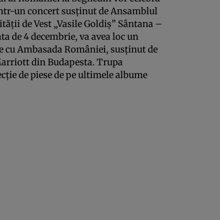
ntr-un concert susţinut de Ansamblul
ităţii de Vest „Vasile Goldiş” Sântana –
ata de 4 decembrie, va avea loc un
re cu Ambasada României, susţinut de
Marriott din Budapesta. Trupa
ecţie de piese de pe ultimele albume