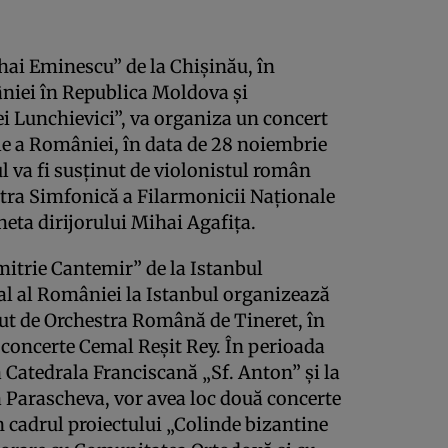
hai Eminescu” de la Chişinău, în
iei în Republica Moldova şi
 Lunchievici”, va organiza un concert
le a României, în data de 28 noiembrie
ul va fi susţinut de violonistul român
tra Simfonică a Filarmonicii Naţionale
eta dirijorului Mihai Agafiţa.
itrie Cantemir” de la Istanbul
l al României la Istanbul organizează
ut de Orchestra Română de Tineret, în
 concerte Cemal Reşit Rey. În perioada
 Catedrala Franciscană „Sf. Anton” şi la
 Parascheva, vor avea loc două concerte
n cadrul proiectului „Colinde bizantine