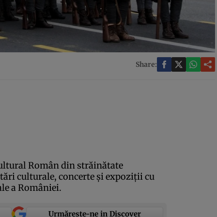
Share:
ultural Român din străinătate
ări culturale, concerte şi expoziţii cu
nale a României.
Urmărește-ne in Discover