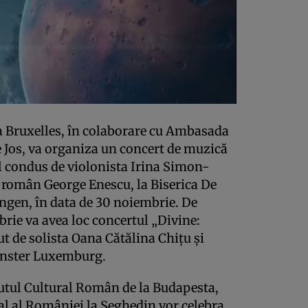
a Bruxelles, în colaborare cu Ambasada
 Jos, va organiza un concert de muzică
l condus de violonista Irina Simon-
 român George Enescu, la Biserica De
gen, în data de 30 noiembrie. De
rie va avea loc concertul „Divine:
 de solista Oana Cătălina Chiţu şi
ünster Luxemburg.
tutul Cultural Român de la Budapesta,
l al României la Seghedin vor celebra