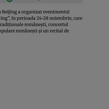
a Beijing a organizat evenimentul
jing”, în perioada 24-28 noiembrie, care
tradiţionale româneşti, concertul
pulare româneşti şi un recital de