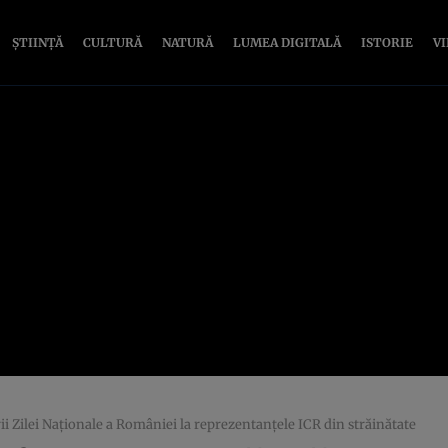
ȘTIINȚĂ
CULTURĂ
NATURĂ
LUMEA DIGITALĂ
ISTORIE
V
ii Zilei Naţionale a României la reprezentanţele ICR din străinătate