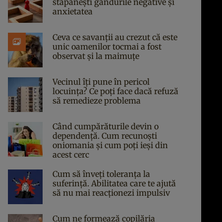
stăpânești gândurile negative și
anxietatea
Ceva ce savanții au crezut că este
unic oamenilor tocmai a fost
observat și la maimuțe
Vecinul îți pune în pericol
locuința? Ce poți face dacă refuză
să remedieze problema
Când cumpărăturile devin o
dependență. Cum recunoști
oniomania și cum poți ieși din
acest cerc
Cum să înveți toleranța la
suferință. Abilitatea care te ajută
să nu mai reacționezi impulsiv
Cum ne formează copilăria