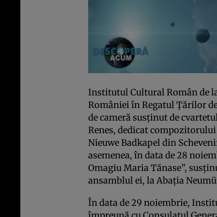
Institutul Cultural Român de l
României în Regatul Ţărilor de
de cameră susţinut de cvartetu
Renes, dedicat compozitorului
Nieuwe Badkapel din Schevenin
asemenea, în data de 28 noiemb
Omagiu Maria Tănase”, susţinut
ansamblul ei, la Abaţia Neum
În data de 29 noiembrie, Insti
împreună cu Consulatul Genera