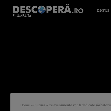
D:NEWS
Home
»
Cultură
»
Ce evenimente vor fi dedicate sărbătorir