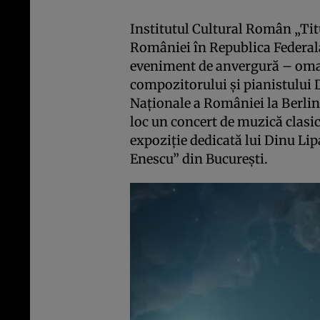
Institutul Cultural Român „Ti
României în Republica Federal
eveniment de anvergură – omag
compozitorului şi pianistului D
Naţionale a României la Berlin.
loc un concert de muzică clasică
expoziţie dedicată lui Dinu Lip
Enescu” din Bucureşti.