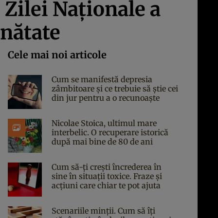
 Zilei Naţionale a
inătate
Cele mai noi articole
Cum se manifestă depresia
zâmbitoare și ce trebuie să știe cei
din jur pentru a o recunoaște
Nicolae Stoica, ultimul mare
interbelic. O recuperare istorică
după mai bine de 80 de ani
Cum să-ți crești încrederea în
sine în situații toxice. Fraze și
acțiuni care chiar te pot ajuta
Scenariile minții. Cum să îți