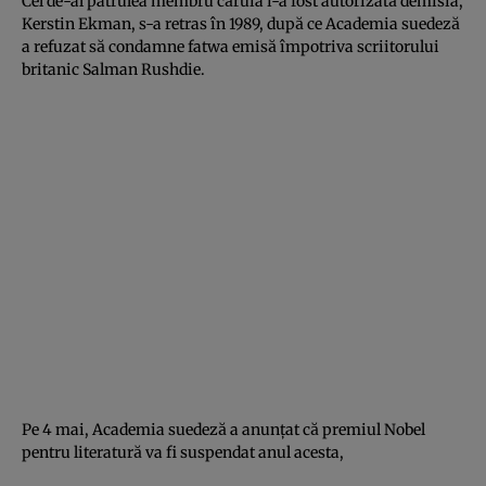
Cel de-al patrulea membru căruia i-a fost autorizată demisia,
Kerstin Ekman, s-a retras în 1989, după ce Academia suedeză
a refuzat să condamne fatwa emisă împotriva scriitorului
britanic Salman Rushdie.
Pe 4 mai, Academia suedeză a anunţat că premiul Nobel
pentru literatură va fi suspendat anul acesta,