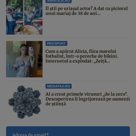
AVANTAJE.RO
Îl știi pe uriașul actor? A dat cu piciorul
unui mariaj de 38 de ani...
PROSPORT
Cum a apărut Alicia, fiica marelui
fotbalist, într-o pereche de bikini.
Internetul a explodat: „Zeiță...
MEDIAFAX.RO
AI a creat primele virusuri „de la zero”.
Descoperirea îi îngrijorează pe oamenii
de știință
Adresa de email*