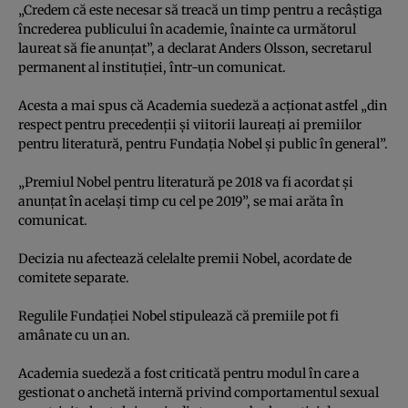
„Credem că este necesar să treacă un timp pentru a recâştiga
încrederea publicului în academie, înainte ca următorul
laureat să fie anunţat”, a declarat Anders Olsson, secretarul
permanent al instituţiei, într-un comunicat.
Acesta a mai spus că Academia suedeză a acţionat astfel „din
respect pentru precedenţii şi viitorii laureaţi ai premiilor
pentru literatură, pentru Fundaţia Nobel şi public în general”.
„Premiul Nobel pentru literatură pe 2018 va fi acordat şi
anunţat în acelaşi timp cu cel pe 2019”, se mai arăta în
comunicat.
Decizia nu afectează celelalte premii Nobel, acordate de
comitete separate.
Regulile Fundaţiei Nobel stipulează că premiile pot fi
amânate cu un an.
Academia suedeză a fost criticată pentru modul în care a
gestionat o anchetă internă privind comportamentul sexual