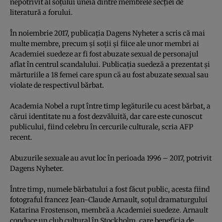
nepotrivit al soţului uneia dintre membrele secţiei de
literatură a forului.
În noiembrie 2017, publicaţia Dagens Nyheter a scris că mai
multe membre, precum şi soţii şi fiice ale unor membri ai
Academiei suedeze ar fi fost abuzate sexual de personajul
aflat în centrul scandalului. Publicaţia suedeză a prezentat şi
mărturiile a 18 femei care spun că au fost abuzate sexual sau
violate de respectivul bărbat.
Academia Nobel a rupt între timp legăturile cu acest bărbat, a
cărui identitate nu a fost dezvăluită, dar care este cunoscut
publicului, fiind celebru în cercurile culturale, scria AFP
recent.
Abuzurile sexuale au avut loc în perioada 1996 – 2017, potrivit
Dagens Nyheter.
Între timp, numele bărbatului a fost făcut public, acesta fiind
fotograful francez Jean-Claude Arnault, soţul dramaturgului
Katarina Frostenson, membră a Academiei suedeze. Arnault
conduce un club cultural în Stockholm, care beneficia de