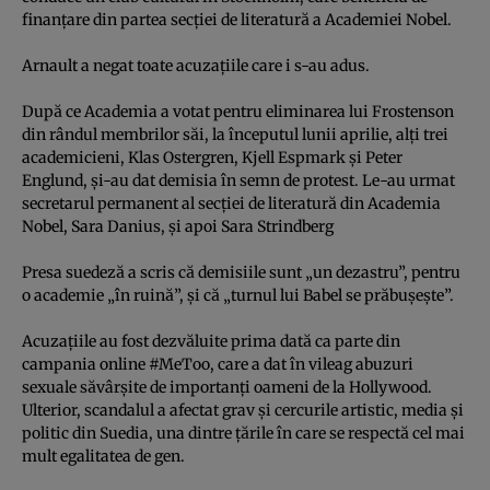
finanţare din partea secţiei de literatură a Academiei Nobel.
Arnault a negat toate acuzaţiile care i s-au adus.
După ce Academia a votat pentru eliminarea lui Frostenson
din rândul membrilor săi, la începutul lunii aprilie, alţi trei
academicieni, Klas Ostergren, Kjell Espmark şi Peter
Englund, şi-au dat demisia în semn de protest. Le-au urmat
secretarul permanent al secţiei de literatură din Academia
Nobel, Sara Danius, şi apoi Sara Strindberg
Presa suedeză a scris că demisiile sunt „un dezastru”, pentru
o academie „în ruină”, şi că „turnul lui Babel se prăbuşeşte”.
Acuzaţiile au fost dezvăluite prima dată ca parte din
campania online #MeToo, care a dat în vileag abuzuri
sexuale săvârşite de importanţi oameni de la Hollywood.
Ulterior, scandalul a afectat grav şi cercurile artistic, media şi
politic din Suedia, una dintre ţările în care se respectă cel mai
mult egalitatea de gen.