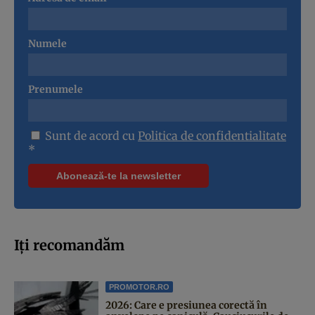
Numele
Prenumele
Sunt de acord cu
Politica de confidentialitate
*
Iți recomandăm
PROMOTOR.RO
2026: Care e presiunea corectă în