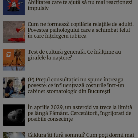
Abilitatea care te ajută să nu mai reacționezi
impulsiv
Cum ne formează copilăria relațiile de adulți.
Povestea psihologului care a schimbat felul
în care înțelegem iubirea
Test de cultură generală. Ce înălțime au
girafele la naștere?
(P) Prețul consultației nu spune întreaga
poveste: ce influențează costurile într-un
cabinet stomatologic din București
În aprilie 2029, un asteroid va trece la limită
pe lângă Pământ. Cercetătorii, îngrijorați de
posibile consecințe
Căldura îți fură somnul? Cum poți dormi mai