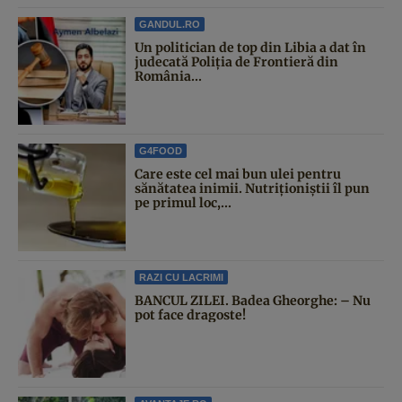
GANDUL.RO
Un politician de top din Libia a dat în
judecată Poliția de Frontieră din
România...
G4FOOD
Care este cel mai bun ulei pentru
sănătatea inimii. Nutriționiștii îl pun
pe primul loc,...
RAZI CU LACRIMI
BANCUL ZILEI. Badea Gheorghe: – Nu
pot face dragoste!