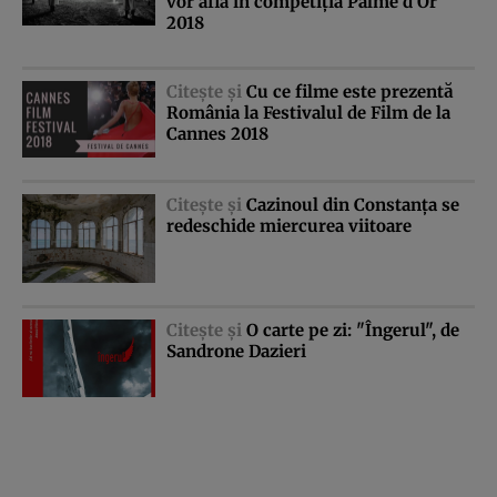
vor afla în competiţia Palme d’Or
2018
Citeşte şi
Cu ce filme este prezentă
România la Festivalul de Film de la
Cannes 2018
Citeşte şi
Cazinoul din Constanţa se
redeschide miercurea viitoare
Citeşte şi
O carte pe zi: "Îngerul", de
Sandrone Dazieri