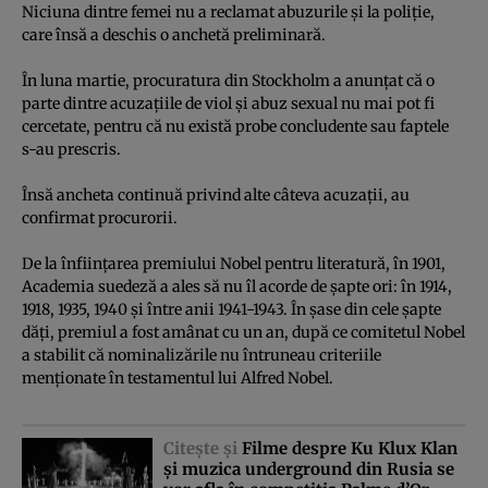
Niciuna dintre femei nu a reclamat abuzurile şi la poliţie,
care însă a deschis o anchetă preliminară.
În luna martie, procuratura din Stockholm a anunţat că o
parte dintre acuzaţiile de viol şi abuz sexual nu mai pot fi
cercetate, pentru că nu există probe concludente sau faptele
s-au prescris.
Însă ancheta continuă privind alte câteva acuzaţii, au
confirmat procurorii.
De la înfiinţarea premiului Nobel pentru literatură, în 1901,
Academia suedeză a ales să nu îl acorde de şapte ori: în 1914,
1918, 1935, 1940 şi între anii 1941-1943. În şase din cele şapte
dăţi, premiul a fost amânat cu un an, după ce comitetul Nobel
a stabilit că nominalizările nu întruneau criteriile
menţionate în testamentul lui Alfred Nobel.
Citeşte şi
Filme despre Ku Klux Klan
şi muzica underground din Rusia se