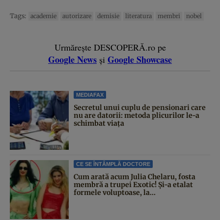
Tags:
academie
autorizare
demisie
literatura
membri
nobel
Urmărește DESCOPERĂ.ro pe
Google News
Google Showcase
și
MEDIAFAX
Secretul unui cuplu de pensionari care
nu are datorii: metoda plicurilor le-a
schimbat viața
CE SE ÎNTÂMPLĂ DOCTORE
Cum arată acum Julia Chelaru, fosta
membră a trupei Exotic! Și-a etalat
formele voluptoase, la...