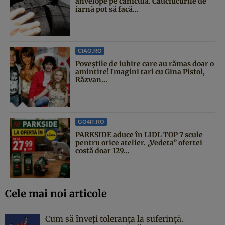
anvelope pe caniculă. Cauciucurile de
iarnă pot să facă...
CIAO.RO
Poveştile de iubire care au rămas doar o
amintire! Imagini tari cu Gina Pistol,
Răzvan...
GO4IT.RO
PARKSIDE aduce în LIDL TOP 7 scule
pentru orice atelier. „Vedeta” ofertei
costă doar 129...
Cele mai noi articole
Cum să înveți toleranța la suferință.