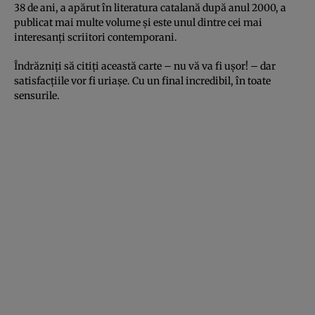
38 de ani, a apărut în literatura catalană după anul 2000, a
publicat mai multe volume şi este unul dintre cei mai
interesanţi scriitori contemporani.
Îndrăzniţi să citiţi această carte – nu vă va fi uşor! – dar
satisfacţiile vor fi uriaşe. Cu un final incredibil, în toate
sensurile.