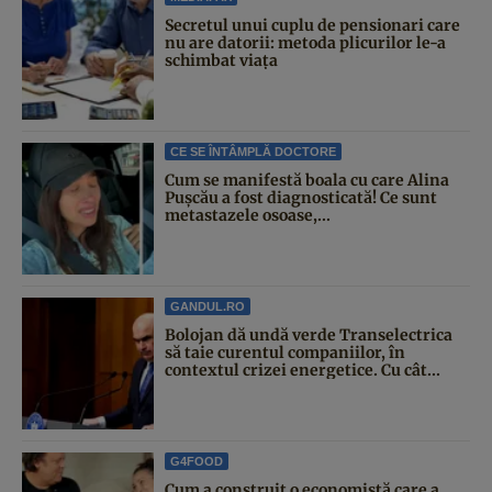
Secretul unui cuplu de pensionari care
nu are datorii: metoda plicurilor le-a
schimbat viața
CE SE ÎNTÂMPLĂ DOCTORE
Cum se manifestă boala cu care Alina
Pușcău a fost diagnosticată! Ce sunt
metastazele osoase,...
GANDUL.RO
Bolojan dă undă verde Transelectrica
să taie curentul companiilor, în
contextul crizei energetice. Cu cât...
G4FOOD
Cum a construit o economistă care a