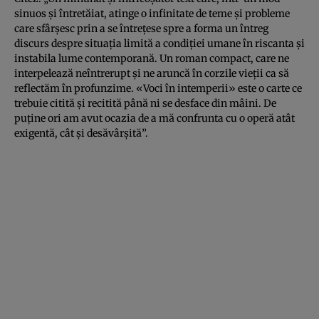
sinuos şi întretăiat, atinge o infinitate de teme şi probleme
care sfârşesc prin a se întreţese spre a forma un întreg
discurs despre situaţia limită a condiţiei umane în riscanta şi
instabila lume contemporană. Un roman compact, care ne
interpelează neîntrerupt şi ne aruncă în corzile vieţii ca să
reflectăm în profunzime. «Voci în intemperii» este o carte ce
trebuie citită şi recitită până ni se desface din mâini. De
puţine ori am avut ocazia de a mă confrunta cu o operă atât
exigentă, cât şi desăvârşită”.