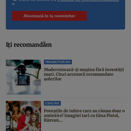
*
Iți recomandăm
PROMOTOR.RO
Modernizează-ți mașina fără investiții
mari. Cinci accesorii recomandate
șoferilor
CIAO.RO
Poveştile de iubire care au rămas doar o
amintire! Imagini tari cu Gina Pistol,
Răzvan...