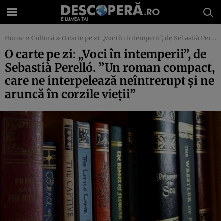
Home
»
Cultură
»
O carte pe zi: „Voci în intemperii”, de Sebastià Perelló. ”Un roman compact, care ne interpelează neîntrerupt şi ne aruncă în corzile vieţii”
O carte pe zi: „Voci în intemperii”, de
Sebastià Perelló. ”Un roman compact,
care ne interpelează neîntrerupt şi ne
aruncă în corzile vieţii”