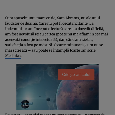
Sunt spusele unui mare critic, Sam Abrams, nu ale unui
lăudător de duzină. Care nu pot fi decât incitante. La
îndemnul lor am început o lectură care s-a dovedit dificilă,
am fost nevoit să reiau cartea (poate nu mă aflam în cea mai
adecvată condiţie intelectuală), dar, când am răzbit,
satisfacţia a fost pe măsură. O carte minunată, cum nu se
mai scrie azi – sau poate se întâmplă foarte rar, scrie
Mediafax
.
Citește articolul
Povestea – care nici măcar nu este o poveste – porneşte de