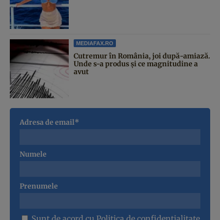
MEDIAFAX.RO
Cutremur în România, joi după-amiază.
Unde s-a produs și ce magnitudine a
avut
Adresa de email*
Numele
Prenumele
Sunt de acord cu
Politica de confidentialitate