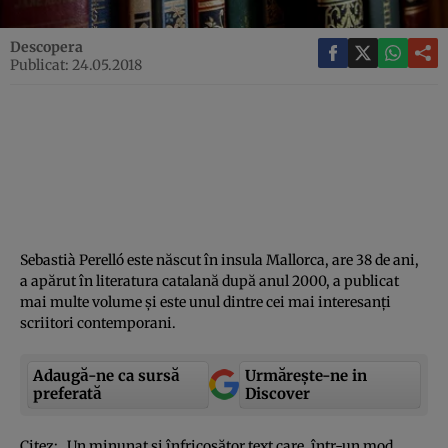
Descopera
Publicat: 24.05.2018
Sebastià Perelló este născut în insula Mallorca, are 38 de ani,
a apărut în literatura catalană după anul 2000, a publicat
mai multe volume şi este unul dintre cei mai interesanţi
scriitori contemporani.
Adaugă-ne ca sursă
Urmărește-ne in
preferată
Discover
Citez: „Un minunat şi înfricoşător text care, într-un mod