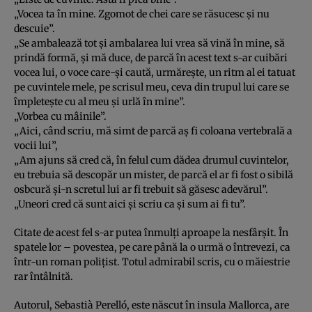
„Vocea ta în mine. Zgomot de chei care se răsucesc şi nu
descuie”.
„Se ambalează tot şi ambalarea lui vrea să vină în mine, să
prindă formă, şi mă duce, de parcă în acest text s-ar cuibări
vocea lui, o voce care-şi caută, urmăreşte, un ritm al ei tatuat
pe cuvintele mele, pe scrisul meu, ceva din trupul lui care se
împleteşte cu al meu şi urlă în mine”.
„Vorbea cu mâinile”.
„Aici, când scriu, mă simt de parcă aş fi coloana vertebrală a
vocii lui”,
„Am ajuns să cred că, în felul cum dădea drumul cuvintelor,
eu trebuia să descopăr un mister, de parcă el ar fi fost o sibilă
osbcură şi-n scretul lui ar fi trebuit să găsesc adevărul”.
„Uneori cred că sunt aici şi scriu ca şi sum ai fi tu”.
Citate de acest fel s-ar putea înmulţi aproape la nesfârşit. În
spatele lor – povestea, pe care până la o urmă o întrevezi, ca
într-un roman poliţist. Totul admirabil scris, cu o măiestrie
rar întâlnită.
Autorul, Sebastià Perelló, este născut în insula Mallorca, are