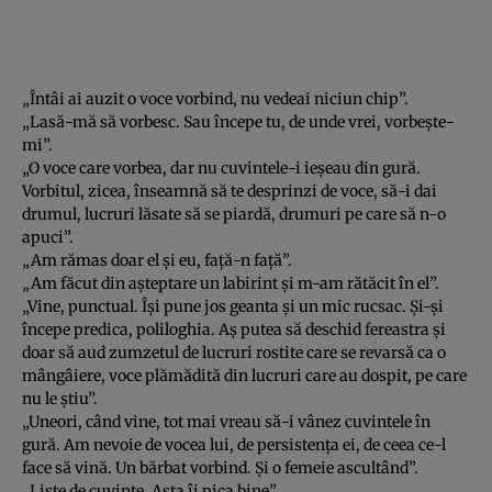
„Întâi ai auzit o voce vorbind, nu vedeai niciun chip”.
„Lasă-mă să vorbesc. Sau începe tu, de unde vrei, vorbeşte-
mi”.
„O voce care vorbea, dar nu cuvintele-i ieşeau din gură.
Vorbitul, zicea, înseamnă să te desprinzi de voce, să-i dai
drumul, lucruri lăsate să se piardă, drumuri pe care să n-o
apuci”.
„Am rămas doar el şi eu, faţă-n faţă”.
„Am făcut din aşteptare un labirint şi m-am rătăcit în el”.
„Vine, punctual. Îşi pune jos geanta şi un mic rucsac. Şi-şi
începe predica, poliloghia. Aş putea să deschid fereastra şi
doar să aud zumzetul de lucruri rostite care se revarsă ca o
mângâiere, voce plămădită din lucruri care au dospit, pe care
nu le ştiu”.
„Uneori, când vine, tot mai vreau să-i vânez cuvintele în
gură. Am nevoie de vocea lui, de persistenţa ei, de ceea ce-l
face să vină. Un bărbat vorbind. Şi o femeie ascultând”.
„Liste de cuvinte. Asta îi pica bine”.