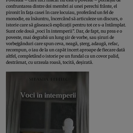
confruntarea dintre doi membri ai unei perechi frânte, el
pironit în faţa casei în care locuiau, proferând un fel de
monodie, ea înăuntru, încercând să articuleze un discurs, o
istorie care să găsească explicaţii pentru tot ce s-a întâmplat.
Sunt cele două „voci în intemperii”. Dar, de fapt, nu prea e o
poveste, mai degrabă un lung şir de vorbe, sau şiruri de
vorbe/gânduri care spun ceva, neagă, şterg, adaugă, refac,
recompun, o iau de la un capăt incert aproape de fiecare dată
altfel, completând o istorie pe un fundal ca un covor palid,
destrămat, cu urzeala roasă, tocită, deşirată.