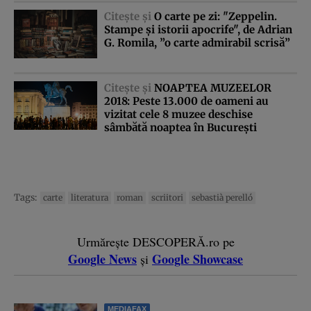
Citeşte şi
O carte pe zi: "Zeppelin.
Stampe şi istorii apocrife", de Adrian
G. Romila, ”o carte admirabil scrisă”
Citeşte şi
NOAPTEA MUZEELOR
2018: Peste 13.000 de oameni au
vizitat cele 8 muzee deschise
sâmbătă noaptea în Bucureşti
Tags:
carte
literatura
roman
scriitori
sebastià perelló
Urmărește DESCOPERĂ.ro pe
Google News
Google Showcase
și
MEDIAFAX