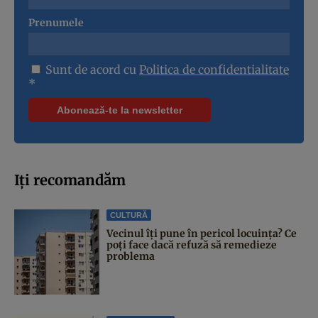
Prenumele
Sunt de acord cu
Politica de confidentialitate
*
Iți recomandăm
CULTURĂ
Vecinul îți pune în pericol locuința? Ce
poți face dacă refuză să remedieze
problema