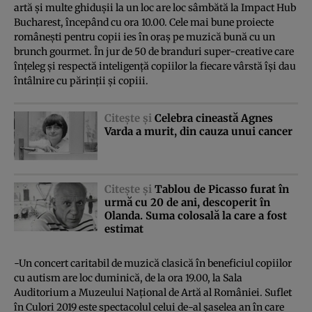
artă şi multe ghiduşii la un loc are loc sâmbătă la Impact Hub
Bucharest, începând cu ora 10.00. Cele mai bune proiecte
româneşti pentru copii ies în oraş pe muzică bună cu un
brunch gourmet. În jur de 50 de branduri super-creative care
înţeleg şi respectă inteligenţă copiilor la fiecare vârstă îşi dau
întâlnire cu părinţii şi copiii.
Citeşte şi
Celebra cineastă Agnes
Varda a murit, din cauza unui cancer
Citeşte şi
Tablou de Picasso furat în
urmă cu 20 de ani, descoperit în
Olanda. Suma colosală la care a fost
estimat
-Un concert caritabil de muzică clasică în beneficiul copiilor
cu autism are loc duminică, de la ora 19.00, la Sala
Auditorium a Muzeului Naţional de Artă al României. Suflet
în Culori 2019 este spectacolul celui de-al şaselea an în care