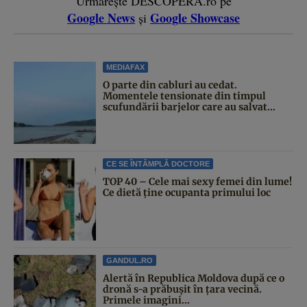
Urmărește DESCOPERĂ.ro pe
Google News
Google Showcase
și
MEDIAFAX
O parte din cabluri au cedat.
Momentele tensionate din timpul
scufundării barjelor care au salvat...
CE SE ÎNTÂMPLĂ DOCTORE
TOP 40 – Cele mai sexy femei din lume!
Ce dietă ține ocupanta primului loc
GANDUL.RO
Alertă în Republica Moldova după ce o
dronă s-a prăbușit în țara vecină.
Primele imagini...