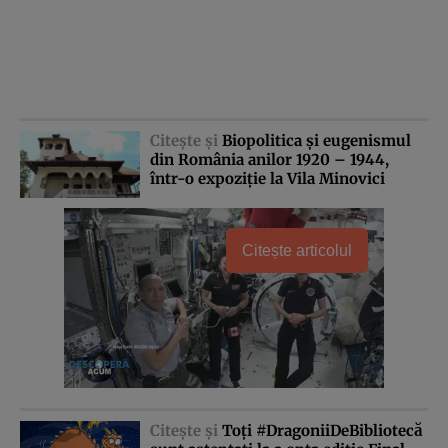
Citeşte şi
Biopolitica şi eugenismul
din România anilor 1920 – 1944,
într-o expoziţie la Vila Minovici
Citește articolul
Citeşte şi
Toţi #DragoniiDeBibliotecă