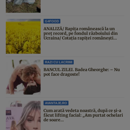
G4FOOD
ANALIZĂ/ Rapița românească la un
preț record, pe fondul războiului din
Ucraina/ Cotația rapiței românești...
RAZI CU LACRIMI
BANCUL ZILEI. Badea Gheorghe: – Nu
pot face dragoste!
AVANTAJE.RO
Cum arată vedeta noastră, după ce și-a
făcut lifting facial: „Am purtat ochelari
de soare...