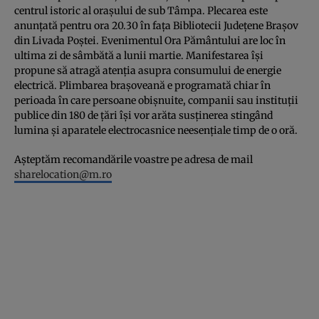
centrul istoric al oraşului de sub Tâmpa. Plecarea este
anunţată pentru ora 20.30 în faţa Bibliotecii Judeţene Braşov
din Livada Poştei. Evenimentul Ora Pământului are loc în
ultima zi de sâmbătă a lunii martie. Manifestarea îşi
propune să atragă atenţia asupra consumului de energie
electrică. Plimbarea braşoveană e programată chiar în
perioada în care persoane obişnuite, companii sau instituţii
publice din 180 de ţări îşi vor arăta susţinerea stingând
lumina şi aparatele electrocasnice neesenţiale timp de o oră.
Aşteptăm recomandările voastre pe adresa de mail
sharelocation@m.ro