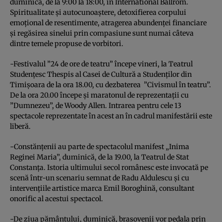
duminică, de la 9:00 la 18:00, în International Ballrom.
Spiritualitate şi autocunoaştere, detoxifierea corpului
emoţional de resentimente, atragerea abundenţei financiare
şi regăsirea sinelui prin compasiune sunt numai câteva
dintre temele propuse de vorbitori.
-Festivalul ”24 de ore de teatru” începe vineri, la Teatrul
Studenţesc Thespis al Casei de Cultură a Studenţilor din
Timişoara de la ora 18.00, cu dezbaterea ”Civismul în teatru”.
De la ora 20.00 începe şi maratonul de reprezentaţii cu
”Dumnezeu”, de Woody Allen. Intrarea pentru cele 13
spectacole reprezentate în acest an în cadrul manifestării este
liberă.
-Constănţenii au parte de spectacolul manifest „Inima
Reginei Maria”, duminică, de la 19.00, la Teatrul de Stat
Constanţa. Istoria ultimului secol românesc este invocată pe
scenă într-un scenariu semnat de Radu Aldulescu şi cu
intervenţiile artistice marca Emil Boroghină, consultant
onorific al acestui spectacol.
-De ziua pământului, duminică, braşovenii vor pedala prin