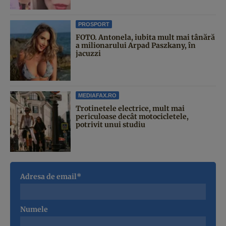
PROSPORT
FOTO. Antonela, iubita mult mai tânără
a milionarului Arpad Paszkany, în
jacuzzi
MEDIAFAX.RO
Trotinetele electrice, mult mai
periculoase decât motocicletele,
potrivit unui studiu
Adresa de email*
Numele