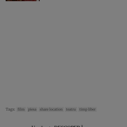
Tags:
film
piesa
share location
teatru
timp liber