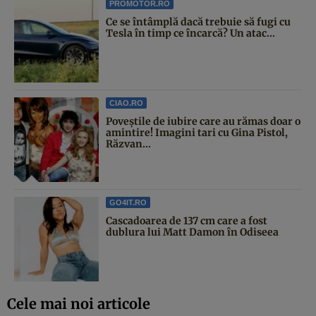
PROMOTOR.RO
Ce se întâmplă dacă trebuie să fugi cu
Tesla în timp ce încarcă? Un atac...
CIAO.RO
Poveştile de iubire care au rămas doar o
amintire! Imagini tari cu Gina Pistol,
Răzvan...
GO4IT.RO
Cascadoarea de 137 cm care a fost
dublura lui Matt Damon în Odiseea
Cele mai noi articole