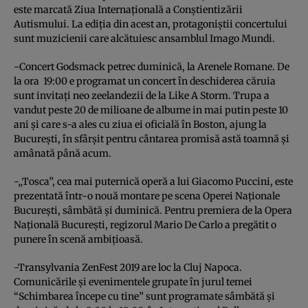
este marcată Ziua Internaţională a Conştientizării
Autismului. La ediţia din acest an, protagoniştii concertului
sunt muzicienii care alcătuiesc ansamblul Imago Mundi.
-Concert Godsmack petrec duminică, la Arenele Romane. De
la ora 19:00 e programat un concert în deschiderea căruia
sunt invitaţi neo zeelandezii de la Like A Storm. Trupa a
vandut peste 20 de milioane de albume in mai putin peste 10
ani şi care s-a ales cu ziua ei oficială în Boston, ajung la
Bucureşti, în sfârşit pentru cântarea promisă astă toamnă şi
amânată până acum.
-„Tosca”, cea mai puternică operă a lui Giacomo Puccini, este
prezentată într-o nouă montare pe scena Operei Naţionale
Bucureşti, sâmbătă şi duminică. Pentru premiera de la Opera
Naţională Bucureşti, regizorul Mario De Carlo a pregătit o
punere în scenă ambiţioasă.
-Transylvania ZenFest 2019 are loc la Cluj Napoca.
Comunicările şi evenimentele grupate în jurul temei
“Schimbarea începe cu tine” sunt programate sâmbătă şi