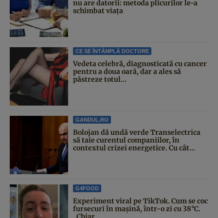
nu are datorii: metoda plicurilor le-a
schimbat viața
CE SE ÎNTÂMPLĂ DOCTORE
Vedeta celebră, diagnosticată cu cancer
pentru a doua oară, dar a ales să
păstreze totul...
GANDUL.RO
Bolojan dă undă verde Transelectrica
să taie curentul companiilor, în
contextul crizei energetice. Cu cât...
G4FOOD
Experiment viral pe TikTok. Cum se coc
fursecuri în mașină, într-o zi cu 38°C.
„Chiar...