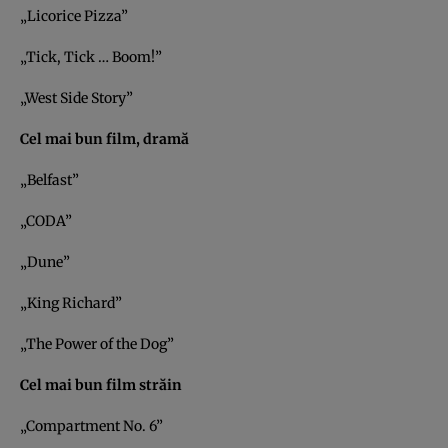
„Licorice Pizza”
„Tick, Tick … Boom!”
„West Side Story”
Cel mai bun film, dramă
„Belfast”
„CODA”
„Dune”
„King Richard”
„The Power of the Dog”
Cel mai bun film străin
„Compartment No. 6”