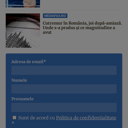
MEDIAFAX.RO
Cutremur în România, joi după-amiază.
Unde s-a produs și ce magnitudine a
avut
Adresa de email*
Numele
Prenumele
Sunt de acord cu
Politica de confidentialitate
*