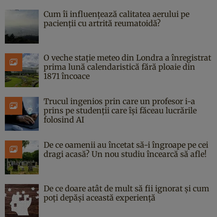
Cum îi influențează calitatea aerului pe
pacienții cu artrită reumatoidă?
O veche stație meteo din Londra a înregistrat
prima lună calendaristică fără ploaie din
1871 încoace
Trucul ingenios prin care un profesor i-a
prins pe studenții care își făceau lucrările
folosind AI
De ce oamenii au încetat să-i îngroape pe cei
dragi acasă? Un nou studiu încearcă să afle!
De ce doare atât de mult să fii ignorat și cum
poți depăși această experiență