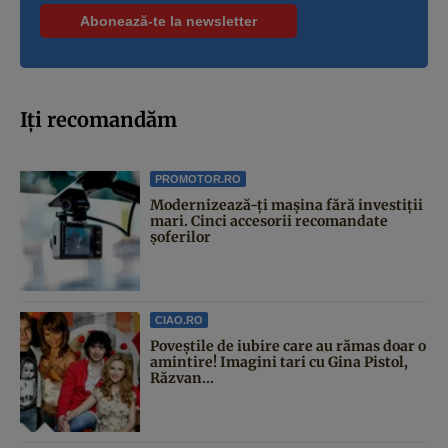
Iți recomandăm
PROMOTOR.RO
Modernizează-ți mașina fără investiții
mari. Cinci accesorii recomandate
șoferilor
CIAO.RO
Poveştile de iubire care au rămas doar o
amintire! Imagini tari cu Gina Pistol,
Răzvan...