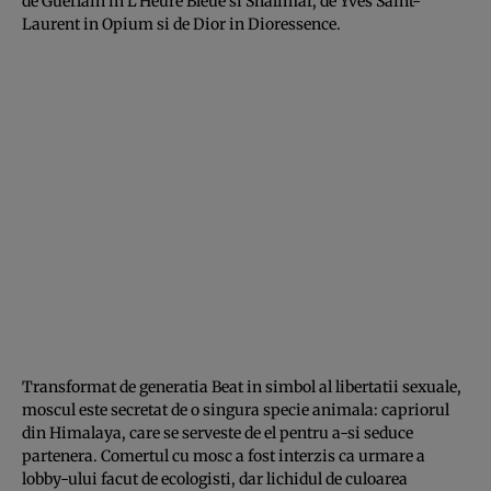
de Guerlain in L’Heure Bleue si Shalimar, de Yves Saint-
Laurent in Opium si de Dior in Dioressence.
Transformat de generatia Beat in simbol al libertatii sexuale,
moscul este secretat de o singura specie animala: capriorul
din Himalaya, care se serveste de el pentru a-si seduce
partenera. Comertul cu mosc a fost interzis ca urmare a
lobby-ului facut de ecologisti, dar lichidul de culoarea