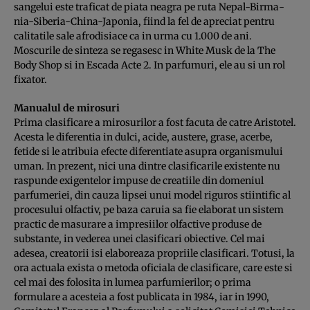
sangelui este traficat de pia­ta neagra pe ruta Nepal-Birma­
nia-Si­beria-Chi­na-Japonia, fiind la fel de apreciat pentru
calitatile sale afrodisiace ca in urma cu 1.000 de ani.
Moscurile de sinteza se regasesc in White Musk de la The
Body Shop si in Escada Acte 2. In parfumuri, ele au si un rol
fixator.
Manualul de mirosuri
Prima clasificare a mirosurilor a fost facuta de catre Aristotel.
Acesta le diferentia in dulci, acide, austere, grase, acerbe,
fetide si le atribuia efecte diferentiate asupra organismului
uman. In prezent, nici una dintre clasificarile existente nu
raspunde exigentelor impuse de creatiile din domeniul
parfumeriei, din cauza lipsei unui model riguros stiintific al
procesului olfactiv, pe baza caruia sa fie elaborat un sistem
practic de masurare a impresiilor olfactive produse de
substante, in vederea unei clasificari obiective. Cel mai
adesea, creatorii isi elaboreaza propriile clasificari. Totusi, la
ora actuala exista o metoda oficiala de clasificare, care este si
cel mai des folosita in lumea parfumierilor; o prima
formulare a acesteia a fost publicata in 1984, iar in 1990,