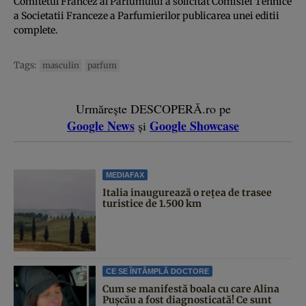
Comitetul Francez al Parfumului a solicitat Comisiei Tehnice
a Societatii Franceze a Parfumierilor publicarea unei editii
complete.
Tags:
masculin
parfum
Urmărește DESCOPERĂ.ro pe
Google News
Google Showcase
și
MEDIAFAX
Italia inaugurează o rețea de trasee
turistice de 1.500 km
CE SE ÎNTÂMPLĂ DOCTORE
Cum se manifestă boala cu care Alina
Pușcău a fost diagnosticată! Ce sunt