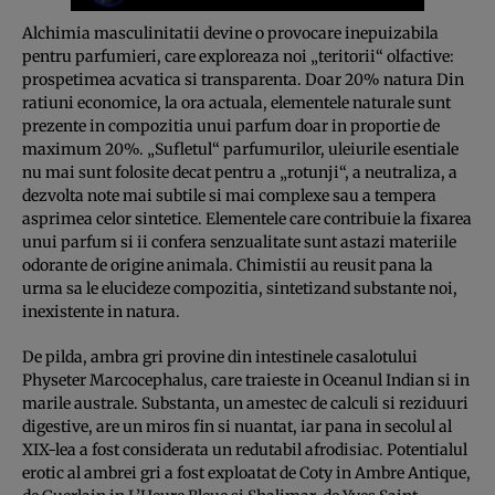
Alchimia masculinitatii devine o pro­vocare inepuizabila
pentru parfumieri, care exploreaza noi „teritorii“ olfac­ti­ve:
prospetimea acvatica si transparenta. Doar 20% natura Din
ratiuni economice, la ora actuala, elementele naturale sunt
prezente in compozitia unui parfum doar in proportie de
maximum 20%. „Sufle­tul“ parfumurilor, uleiurile esentiale
nu mai sunt folosite decat pentru a „rotunji“, a neutraliza, a
dezvolta note mai subtile si mai complexe sau a tempera
asprimea celor sintetice. Elementele care contribuie la fixa­rea
unui parfum si ii confera senzuali­tate sunt astazi materiile
odorante de origine animala. Chimistii au reusit pana la
urma sa le elucideze compozi­tia, sintetizand substante noi,
inexisten­te in natura.
De pilda, ambra gri provine din intestinele casalotului
Physeter Marcocephalus, care traieste in Oceanul Indian si in
marile australe. Substanta, un amestec de calculi si reziduuri
digestive, are un miros fin si nuantat, iar pana in secolul al
XIX-lea a fost considerata un redutabil afrodisiac. Potentialul
erotic al ambrei gri a fost exploatat de Coty in Ambre Antique,