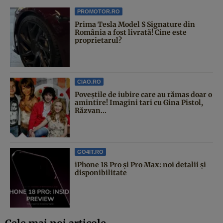
PROMOTOR.RO
Prima Tesla Model S Signature din
România a fost livrată! Cine este
proprietarul?
CIAO.RO
Poveştile de iubire care au rămas doar o
amintire! Imagini tari cu Gina Pistol,
Răzvan...
GO4IT.RO
iPhone 18 Pro și Pro Max: noi detalii și
disponibilitate