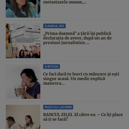
metastazele osoase,...
GANDUL.RO
„Prima doamnă” a țării își publică
declarația de avere, după un an de
presiuni jurnalistice....
G4FOOD
Ce faci dacă te îneci cu mâncare și ești
singur acasă. Un medic explică
manevra...
RAZI CU LACRIMI
BANCUL ZILEI. El către ea: – Ce îți place
să ți se facă?