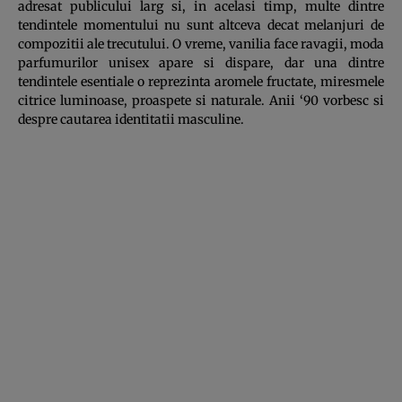
adresat publicului larg si, in acelasi timp, multe dintre
tendintele mo­men­tului nu sunt altceva decat me­lanjuri de
compozitii ale trecutului. O vreme, vanilia face ravagii, moda
parfumu­rilor unisex apare si dispare, dar una dintre
tendintele esentiale o re­pre­zin­ta aromele fructate, miresme­le
citrice luminoase, proaspete si naturale. Anii ‘90 vorbesc si
despre cautarea identitatii masculine.