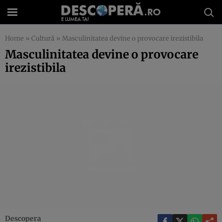
Home
»
Cultură
»
Masculinitatea devine o provocare irezistibila
Masculinitatea devine o provocare
irezistibila
Descopera