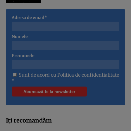
Adresa de email*
Numele
Prenumele
Sunt de acord cu
Politica de confidentialitate
*
Iți recomandăm