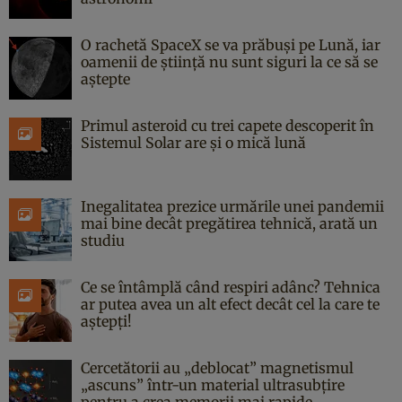
O rachetă SpaceX se va prăbuși pe Lună, iar
oamenii de știință nu sunt siguri la ce să se
aștepte
Primul asteroid cu trei capete descoperit în
Sistemul Solar are și o mică lună
Inegalitatea prezice urmările unei pandemii
mai bine decât pregătirea tehnică, arată un
studiu
Ce se întâmplă când respiri adânc? Tehnica
ar putea avea un alt efect decât cel la care te
aștepți!
Cercetătorii au „deblocat” magnetismul
„ascuns” într-un material ultrasubțire
pentru a crea memorii mai rapide