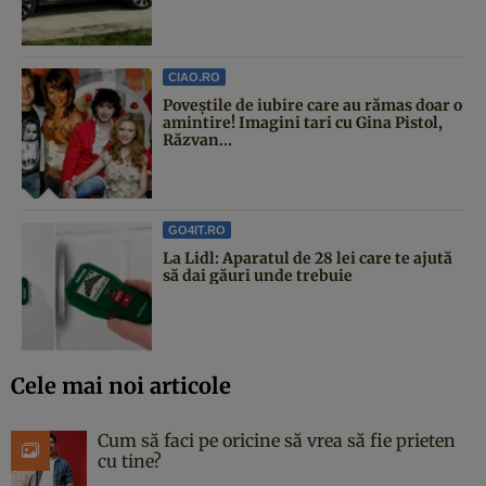
CIAO.RO
Poveştile de iubire care au rămas doar o
amintire! Imagini tari cu Gina Pistol,
Răzvan...
GO4IT.RO
La Lidl: Aparatul de 28 lei care te ajută
să dai găuri unde trebuie
Cele mai noi articole
Cum să faci pe oricine să vrea să fie prieten
cu tine?