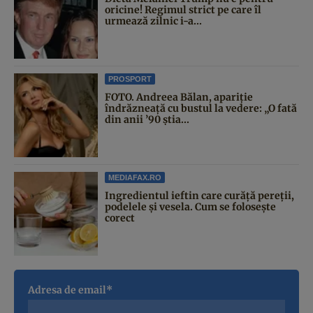
oricine! Regimul strict pe care îl
urmează zilnic i-a...
PROSPORT
FOTO. Andreea Bălan, apariție
îndrăzneață cu bustul la vedere: „O fată
din anii ’90 știa...
MEDIAFAX.RO
Ingredientul ieftin care curăță pereții,
podelele și vesela. Cum se folosește
corect
Adresa de email*