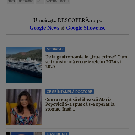
oras
romania
sali
second-hand
Urmărește DESCOPERĂ.ro pe
Google News
Google Showcase
și
MEDIAFAX
De la gastronomie la „true crime”. Cum
se transformă croazierele în 2026 și
2027
CE SE ÎNTÂMPLĂ DOCTORE
Cum a reușit să slăbească Maria
Popovici! S-a spus că s-a operat la
stomac, însă...
GANDUL.RO