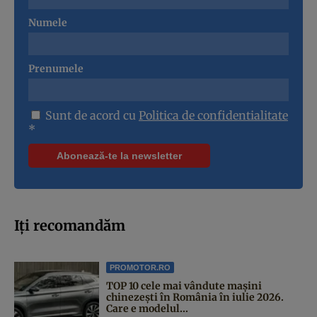
Numele
Prenumele
Sunt de acord cu
Politica de confidentialitate
*
Iți recomandăm
PROMOTOR.RO
TOP 10 cele mai vândute mașini
chinezești în România în iulie 2026.
Care e modelul...