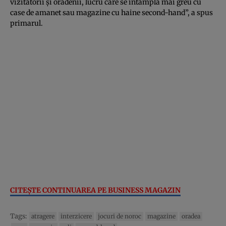
vizitatorii şi orădenii, lucru care se întâmplă mai greu cu
case de amanet sau magazine cu haine second-hand”, a spus
primarul.
CITEŞTE CONTINUAREA PE BUSINESS MAGAZIN
Tags:
atragere
interzicere
jocuri de noroc
magazine
oradea