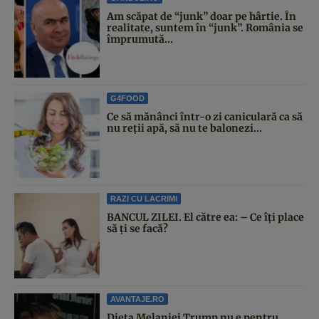
Am scăpat de “junk” doar pe hârtie. În
realitate, suntem în “junk”. România se
împrumută...
G4FOOD
Ce să mănânci într-o zi caniculară ca să
nu reții apă, să nu te balonezi...
RAZI CU LACRIMI
BANCUL ZILEI. El către ea: – Ce îți place
să ți se facă?
AVANTAJE.RO
Dieta Melaniei Trump nu e pentru