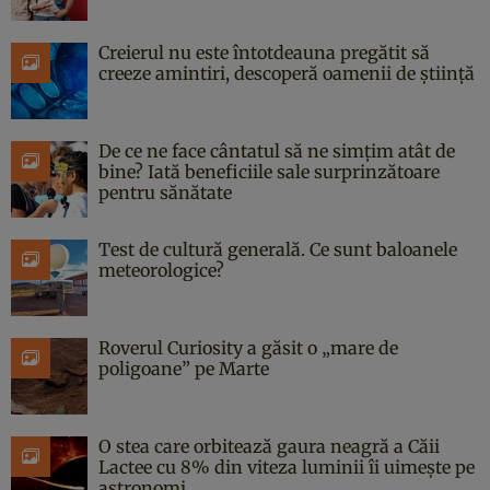
Creierul nu este întotdeauna pregătit să
creeze amintiri, descoperă oamenii de știință
De ce ne face cântatul să ne simțim atât de
bine? Iată beneficiile sale surprinzătoare
pentru sănătate
Test de cultură generală. Ce sunt baloanele
meteorologice?
Roverul Curiosity a găsit o „mare de
poligoane” pe Marte
O stea care orbitează gaura neagră a Căii
Lactee cu 8% din viteza luminii îi uimește pe
astronomi