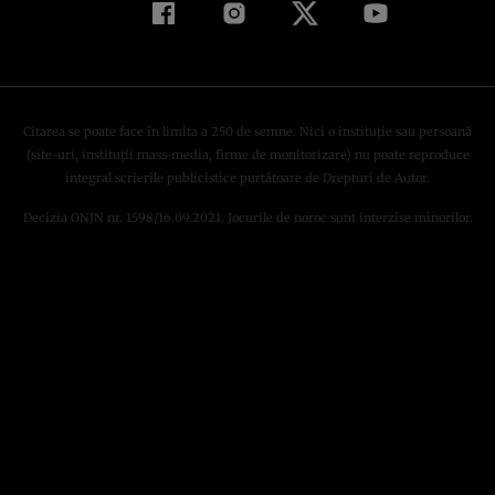
Citarea se poate face în limita a 250 de semne. Nici o instituţie sau persoană
(site-uri, instituţii mass-media, firme de monitorizare) nu poate reproduce
integral scrierile publicistice purtătoare de Drepturi de Autor.
Decizia ONJN nr. 1598/16.09.2021. Jocurile de noroc sunt interzise minorilor.