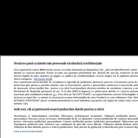
Nouă ne pasă ca datele tale personale să rămână confidențiale
Noi și partenerii noștri
1019
stocăm și/sau accesăm informații pe dispozitivul dvs., precum identificatorii cookie
datelor cu caracter personal. Puteți accepta sau gestiona preferințele dvs. făcând clic mai jos, respectiv vă put
interes legitim în orice moment pe pagina cu politica de confidențialitate. Aceste alegeri vor fi raportate partene
afecta navigarea.
Mai multe detalii
Noi si partenerii nostri (retelele de socializare si agentiile de publicitate partenere, precum si furnizorii nostri de 
prelucram date pentru a permite website-ului sa functioneze, pentru a personaliza continutul si anunturile publi
de interesele si/sau profilul dvs., pentru a va oferi functionalitati aferente retelelor de socializare si pentru a an
Beneficiati de drepturile prevazute de art. 15-22 din GDPR in legatura cu prelucrarea datelor cu caracter persona
exercitate prin modalitatea indicata
aici
. Prin click pe “ACCEPT TOATE”, acceptati folosirea tuturor Tehnologiilor de
inclusiv acceptul dvs. cu privire la stocarea/accesarea informatiilor de catre Vendor-ii cu care colaboram. Prin c
SETARILE INDIVIDUAL” puteti schimba preferintele in mod individual, mai putin cele legate de cookie strict nece
website-ului.
Atât noi, cât și partenerii noștri prelucrăm datele pentru a oferi:
Dezvoltarea și îmbunătățirea serviciilor. Măsurarea performanței reclamelor. Utilizarea profilurilor pentru
personalizat. Stocarea și/sau accesarea informațiilor de pe un dispozitiv. Crearea profilurilor de conținut personaliza
pentru selectarea publicității personalizate. Crearea profilurilor pentru publicitate personalizată. Măsurarea p
Înțelegerea publicului prin statistici sau combinații de date din surse diferite. Utilizarea datelor limitate pen
Utilizarea de date limitate pentru a selecta publicitatea. Date precise de geolocație și identificarea prin scanarea dis
Listă parteneri (furnizori)