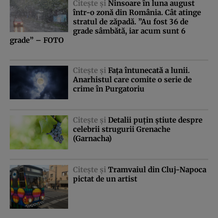
Citeşte şi
Ninsoare în luna august
într-o zonă din România. Cât atinge
stratul de zăpadă. ”Au fost 36 de
grade sâmbătă, iar acum sunt 6
grade” – FOTO
Citeşte şi
Faţa întunecată a lunii.
Anarhistul care comite o serie de
crime în Purgatoriu
Citeşte şi
Detalii puţin ştiute despre
celebrii strugurii Grenache
(Garnacha)
Citeşte şi
Tramvaiul din Cluj-Napoca
pictat de un artist