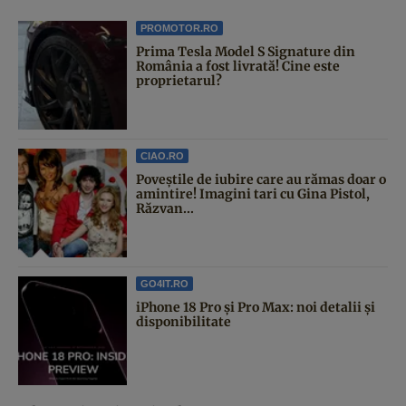
PROMOTOR.RO
Prima Tesla Model S Signature din
România a fost livrată! Cine este
proprietarul?
CIAO.RO
Poveştile de iubire care au rămas doar o
amintire! Imagini tari cu Gina Pistol,
Răzvan...
GO4IT.RO
iPhone 18 Pro și Pro Max: noi detalii și
disponibilitate