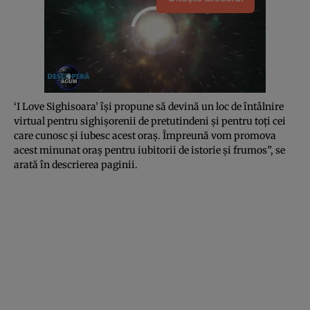
‘I Love Sighisoara’ îşi propune să devină un loc de întâlnire
virtual pentru sighişorenii de pretutindeni şi pentru toţi cei
care cunosc şi iubesc acest oraş. Împreună vom promova
acest minunat oraş pentru iubitorii de istorie şi frumos”, se
arată în descrierea paginii.