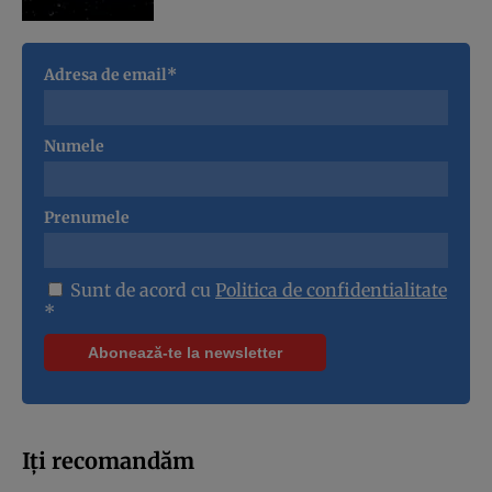
Adresa de email*
Numele
Prenumele
Sunt de acord cu
Politica de confidentialitate
*
Iți recomandăm