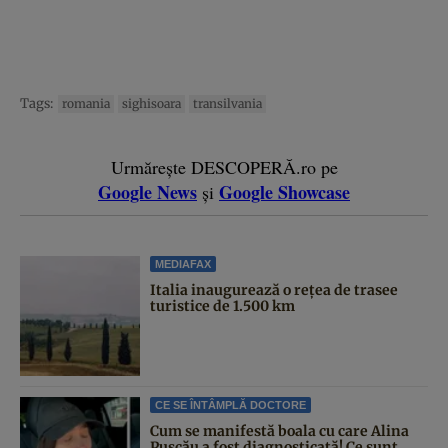
Tags:
romania
sighisoara
transilvania
Urmărește DESCOPERĂ.ro pe
Google News
Google Showcase
și
MEDIAFAX
Italia inaugurează o rețea de trasee
turistice de 1.500 km
CE SE ÎNTÂMPLĂ DOCTORE
Cum se manifestă boala cu care Alina
Pușcău a fost diagnosticată! Ce sunt