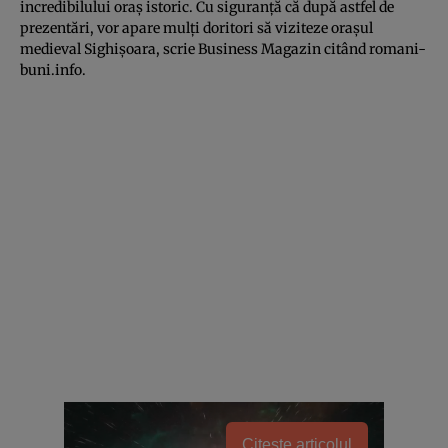
incredibilului oraş istoric. Cu siguranţă că după astfel de
prezentări, vor apare mulţi doritori să viziteze oraşul
medieval Sighişoara, scrie Business Magazin citând romani-
buni.info.
Citește articolul