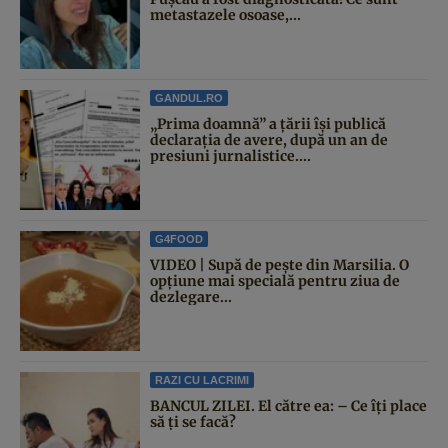
metastazele osoase,...
GANDUL.RO
„Prima doamnă” a țării își publică
declarația de avere, după un an de
presiuni jurnalistice....
G4FOOD
VIDEO | Supă de pește din Marsilia. O
opțiune mai specială pentru ziua de
dezlegare...
RAZI CU LACRIMI
BANCUL ZILEI. El către ea: – Ce îți place
să ți se facă?