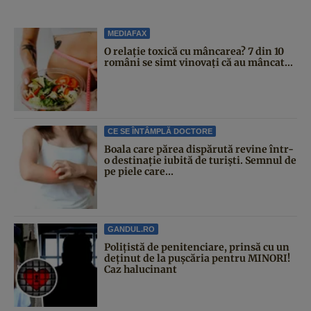
MEDIAFAX
O relație toxică cu mâncarea? 7 din 10
români se simt vinovați că au mâncat...
CE SE ÎNTÂMPLĂ DOCTORE
Boala care părea dispărută revine într-
o destinație iubită de turiști. Semnul de
pe piele care...
GANDUL.RO
Polițistă de penitenciare, prinsă cu un
deținut de la pușcăria pentru MINORI!
Caz halucinant