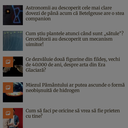
Astronomii au descoperit cele mai clare
dovezi de până acum că Betelgeuse are o stea
companion
Cum știu plantele atunci când sunt „sătule”?
Cercetătorii au descoperit un mecanism
uimitor!
Ce dezvăluie două figurine din fildeș, vechi
de 40.000 de ani, despre arta din Era
Glaciară?
Miezul Pământului ar putea ascunde o formă
neobișnuită de hidrogen
Cum să faci pe oricine să vrea să fie prieten
cu tine?