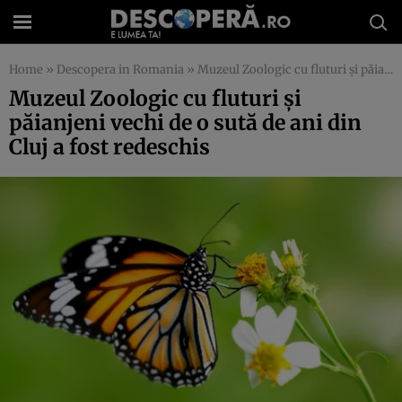
Home
»
Descopera in Romania
»
Muzeul Zoologic cu fluturi şi păianjeni vechi de o sută de ani din Cluj a fost redeschis
Muzeul Zoologic cu fluturi şi
păianjeni vechi de o sută de ani din
Cluj a fost redeschis