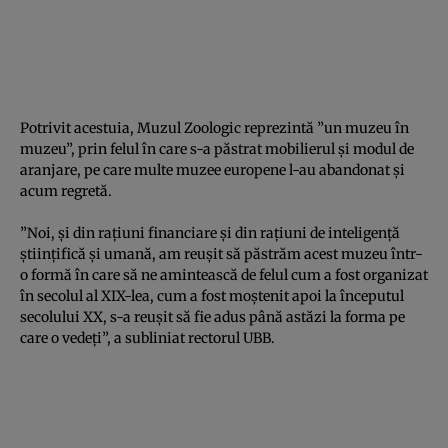
Potrivit acestuia, Muzul Zoologic reprezintă ”un muzeu în
muzeu”, prin felul în care s-a păstrat mobilierul şi modul de
aranjare, pe care multe muzee europene l-au abandonat şi
acum regretă.
”Noi, şi din raţiuni financiare şi din raţiuni de inteligenţă
ştiinţifică şi umană, am reuşit să păstrăm acest muzeu într-
o formă în care să ne amintească de felul cum a fost organizat
în secolul al XIX-lea, cum a fost moştenit apoi la începutul
secolului XX, s-a reuşit să fie adus până astăzi la forma pe
care o vedeţi”, a subliniat rectorul UBB.