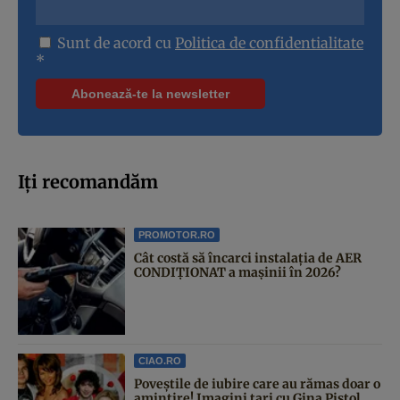
Sunt de acord cu
Politica de confidentialitate
*
Iți recomandăm
PROMOTOR.RO
Cât costă să încarci instalația de AER
CONDIȚIONAT a mașinii în 2026?
CIAO.RO
Poveştile de iubire care au rămas doar o
amintire! Imagini tari cu Gina Pistol,