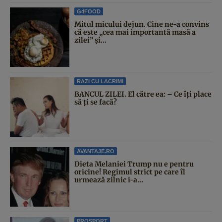
G4FOOD
Mitul micului dejun. Cine ne-a convins
că este „cea mai importantă masă a
zilei” și...
RAZI CU LACRIMI
BANCUL ZILEI. El către ea: – Ce îți place
să ți se facă?
AVANTAJE.RO
Dieta Melaniei Trump nu e pentru
oricine! Regimul strict pe care îl
urmează zilnic i-a...
PROSPORT