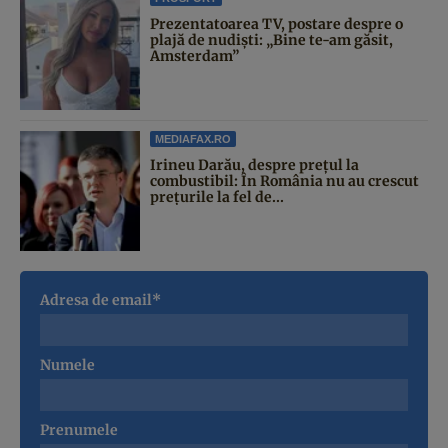
Prezentatoarea TV, postare despre o
plajă de nudiști: „Bine te-am găsit,
Amsterdam”
MEDIAFAX.RO
Irineu Darău, despre prețul la
combustibil: În România nu au crescut
prețurile la fel de...
Adresa de email*
Numele
Prenumele