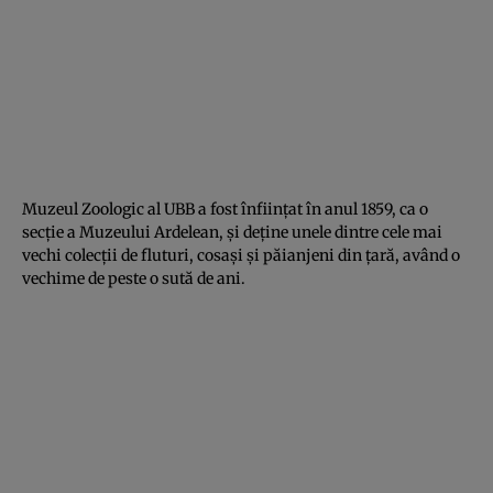
Muzeul Zoologic al UBB a fost înfiinţat în anul 1859, ca o
secţie a Muzeului Ardelean, şi deţine unele dintre cele mai
vechi colecţii de fluturi, cosaşi şi păianjeni din ţară, având o
vechime de peste o sută de ani.