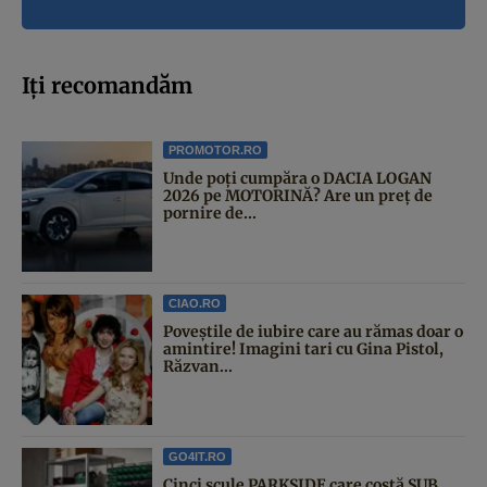
Iți recomandăm
PROMOTOR.RO
Unde poți cumpăra o DACIA LOGAN
2026 pe MOTORINĂ? Are un preț de
pornire de...
CIAO.RO
Poveştile de iubire care au rămas doar o
amintire! Imagini tari cu Gina Pistol,
Răzvan...
GO4IT.RO
Cinci scule PARKSIDE care costă SUB