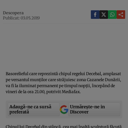
Descopera
Publicat: 03.05.2019
Basorelieful care reprezintă chipul regelui Decebal, amplasat
pe versantul munţilor care străjuiesc zona Cazanele Dunării,
va fi la iluminat permanent pe timpul nopţii, începând de
vineri de la ora 21.00, potrivit Mediafax.
Adaugă-ne ca sursă
Urmărește-ne in
preferată
Discover
Chipul lui Decebal din stâncă, cea mai înaltă sculptură făcută