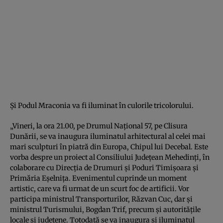
Şi Podul Mraconia va fi iluminat în culorile tricolorului.
„Vineri, la ora 21.00, pe Drumul Naţional 57, pe Clisura
Dunării, se va inaugura iluminatul arhitectural al celei mai
mari sculpturi în piatră din Europa, Chipul lui Decebal. Este
vorba despre un proiect al Consiliului Judeţean Mehedinţi, în
colaborare cu Direcţia de Drumuri şi Poduri Timişoara şi
Primăria Eşelniţa. Evenimentul cuprinde un moment
artistic, care va fi urmat de un scurt foc de artificii. Vor
participa ministrul Transporturilor, Răzvan Cuc, dar şi
ministrul Turismului, Bogdan Trif, precum şi autorităţile
locale şi judeţene. Totodată se va inaugura şi iluminatul