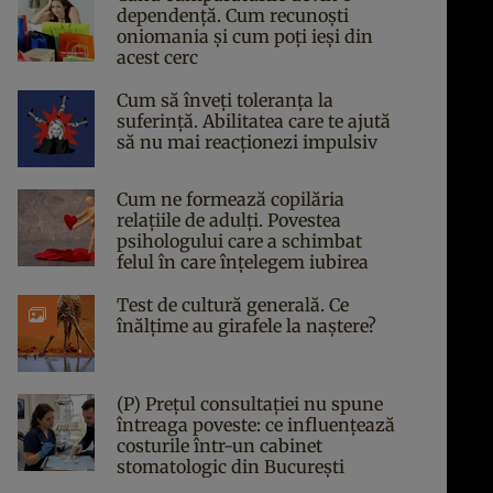
dependență. Cum recunoști
oniomania și cum poți ieși din
acest cerc
Cum să înveți toleranța la
suferință. Abilitatea care te ajută
să nu mai reacționezi impulsiv
Cum ne formează copilăria
relațiile de adulți. Povestea
psihologului care a schimbat
felul în care înțelegem iubirea
Test de cultură generală. Ce
înălțime au girafele la naștere?
(P) Prețul consultației nu spune
întreaga poveste: ce influențează
costurile într-un cabinet
stomatologic din București