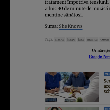
tratament împotriva tensiunii a
zilnic 30 de minute de muzică 
menţine sănătoşi.
Sursa:
She Knows
Tags:
clasica
harpa
jazz
muzica
queen
Urmăreșt
Google Ne
MED
Se
are
sc
CE 