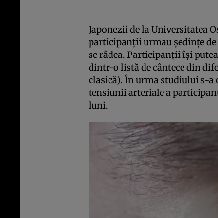
Japonezii de la Universitatea O
participanţii urmau şedinţe de
se râdea. Participanţii îşi pute
dintr-o listă de cântece din dif
clasică). În urma studiului s-a
tensiunii arteriale a participan
luni.