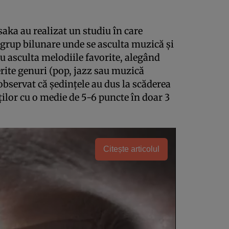
saka au realizat un studiu în care
 grup bilunare unde se asculta muzică şi
au asculta melodiile favorite, alegând
erite genuri (pop, jazz sau muzică
 observat că şedinţele au dus la scăderea
ţilor cu o medie de 5-6 puncte în doar 3
Citește articolul