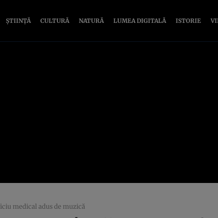
ȘTIINȚĂ
CULTURĂ
NATURĂ
LUMEA DIGITALĂ
ISTORIE
V
ficiu medical adus de muzică