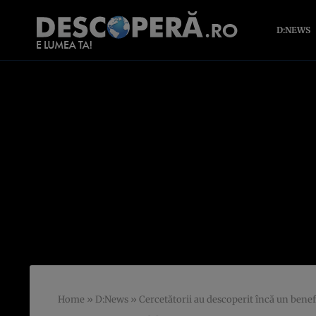
D:NEWS
Home
»
D:News
»
Cercetătorii au descoperit încă un bene