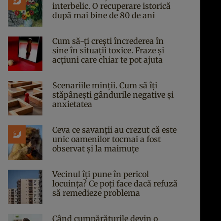
interbelic. O recuperare istorică
după mai bine de 80 de ani
Cum să-ți crești încrederea în
sine în situații toxice. Fraze și
acțiuni care chiar te pot ajuta
Scenariile minții. Cum să îți
stăpânești gândurile negative și
anxietatea
Ceva ce savanții au crezut că este
unic oamenilor tocmai a fost
observat și la maimuțe
Vecinul îți pune în pericol
locuința? Ce poți face dacă refuză
să remedieze problema
Când cumpărăturile devin o