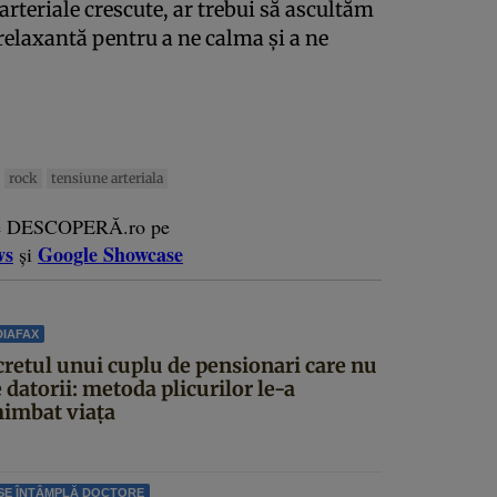
rteriale crescute, ar trebui să ascultăm
relaxantă pentru a ne calma şi a ne
rock
tensiune arteriala
e DESCOPERĂ.ro pe
ws
Google Showcase
și
IAFAX
cretul unui cuplu de pensionari care nu
 datorii: metoda plicurilor le-a
himbat viața
SE ÎNTÂMPLĂ DOCTORE