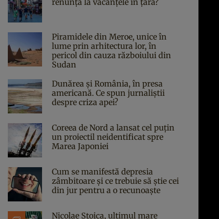
renunță la vacanțele în țară?
Piramidele din Meroe, unice în
lume prin arhitectura lor, în
pericol din cauza războiului din
Sudan
Dunărea și România, în presa
americană. Ce spun jurnaliștii
despre criza apei?
Coreea de Nord a lansat cel puțin
un proiectil neidentificat spre
Marea Japoniei
Cum se manifestă depresia
zâmbitoare și ce trebuie să știe cei
din jur pentru a o recunoaște
Nicolae Stoica, ultimul mare