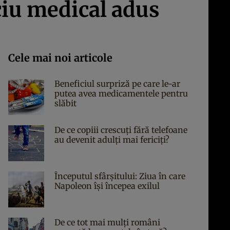
ciu medical adus
Cele mai noi articole
Beneficiul surpriză pe care le-ar
putea avea medicamentele pentru
slăbit
De ce copiii crescuți fără telefoane
au devenit adulți mai fericiți?
Începutul sfârşitului: Ziua în care
Napoleon îşi începea exilul
De ce tot mai mulți români