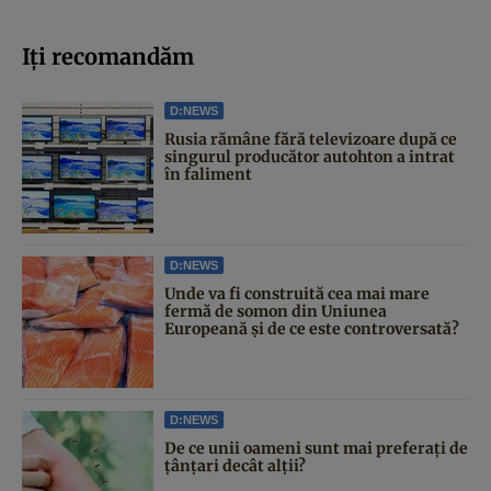
Iți recomandăm
D:NEWS
Rusia rămâne fără televizoare după ce
singurul producător autohton a intrat
în faliment
D:NEWS
Unde va fi construită cea mai mare
fermă de somon din Uniunea
Europeană și de ce este controversată?
D:NEWS
De ce unii oameni sunt mai preferați de
țânțari decât alții?