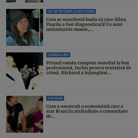
CE SE ÎNTÂMPLĂ DOCTORE
Cum se manifestă boala cu care Alina
Pușcău a fost diagnosticată! Ce sunt
metastazele osoase,...
GANDUL.RO
Primul român campion mondial la box
profesionist, închis pentru tentativă de
crimă. Bărbatul a înjunghiat...
G4FOOD
Cum a construit o economistă care a
stat 10 ani în străinătate o comunitate
de...