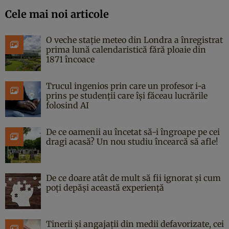
Cele mai noi articole
O veche stație meteo din Londra a înregistrat
prima lună calendaristică fără ploaie din
1871 încoace
Trucul ingenios prin care un profesor i-a
prins pe studenții care își făceau lucrările
folosind AI
De ce oamenii au încetat să-i îngroape pe cei
dragi acasă? Un nou studiu încearcă să afle!
De ce doare atât de mult să fii ignorat și cum
poți depăși această experiență
Tinerii și angajații din medii defavorizate, cei