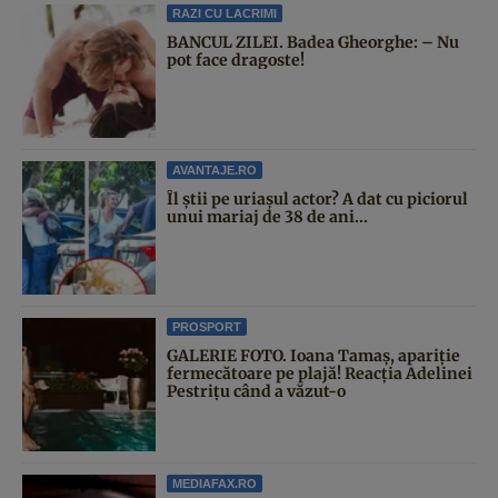
RAZI CU LACRIMI
BANCUL ZILEI. Badea Gheorghe: – Nu
pot face dragoste!
AVANTAJE.RO
Îl știi pe uriașul actor? A dat cu piciorul
unui mariaj de 38 de ani...
PROSPORT
GALERIE FOTO. Ioana Tamaş, apariție
fermecătoare pe plajă! Reacția Adelinei
Pestrițu când a văzut-o
MEDIAFAX.RO