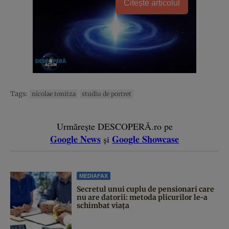
Citește articolul
Tags:
nicolae tonitza
studiu de portret
Urmărește DESCOPERĂ.ro pe
Google News
Google Showcase
și
MEDIAFAX
Secretul unui cuplu de pensionari care
nu are datorii: metoda plicurilor le-a
schimbat viața