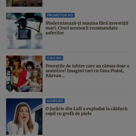
PROMOTOR.RO
Modernizează-ți mașina fără investiții
mari. Cinci accesorii recomandate
șoferilor
CIAO.RO
Poveştile de iubire care au rămas doar o
amintire! Imagini tari cu Gina Pistol,
Răzvan...
GO4IT.RO
O jucărie din Lidl a explodat la căldură:
copil cu grefă de piele