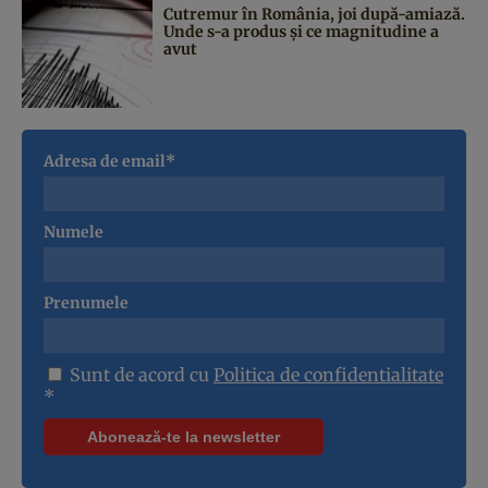
Cutremur în România, joi după-amiază.
Unde s-a produs și ce magnitudine a
avut
Adresa de email*
Numele
Prenumele
Sunt de acord cu
Politica de confidentialitate
*